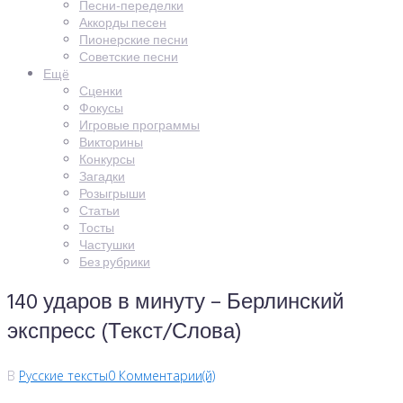
Песни-переделки
Аккорды песен
Пионерские песни
Советские песни
Ещё
Сценки
Фокусы
Игровые программы
Викторины
Конкурсы
Загадки
Розыгрыши
Статьи
Тосты
Частушки
Без рубрики
140 ударов в минуту – Берлинский
экспресс (Текст/Слова)
В
Русские тексты
0 Комментарии(й)