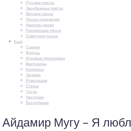
Русские тексты
Зарубежные тексты
Детские песни
Песни-переделки
Аккорды песен
Пионерские песни
Советские песни
Ещё
Сценки
Фокусы
Игровые программы
Викторины
Конкурсы
Загадки
Розыгрыши
Статьи
Тосты
Частушки
Без рубрики
Айдамир Мугу – Я любл