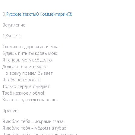
В
Русские тексты
0 Комментарии(й)
Вступление
1.Куплет:
Сколько вздорная девчёнка
Будешь пить ты кровь мою
Я теперь могу всё долго
Долго я терпеть могу
Но всему предел бывает
Я тебя не тороплю
Только сердце ожидает
Твоё нежное люблю!
Знаю ты однажды скажешь
Припев:
Я люблю тебя – искрами глаза
Я люблю тебя – мёдом на губах
Я люблю тебя – не надо лишних слов