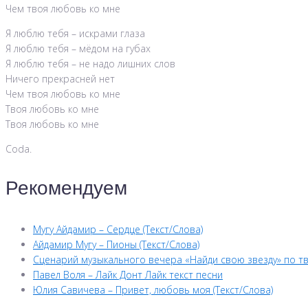
Чем твоя любовь ко мне
Я люблю тебя – искрами глаза
Я люблю тебя – мёдом на губах
Я люблю тебя – не надо лишних слов
Ничего прекрасней нет
Чем твоя любовь ко мне
Твоя любовь ко мне
Твоя любовь ко мне
Coda.
Рекомендуем
Мугу Айдамир – Сердце (Текст/Слова)
Айдамир Мугу – Пионы (Текст/Слова)
Сценарий музыкального вечера «Найди свою звезду» по тв
Павел Воля – Лайк Донт Лайк текст песни
Юлия Савичева – Привет, любовь моя (Текст/Слова)