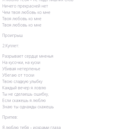
Ничего прекрасней нет
Чем твоя любовь ко мне
Твоя любовь ко мне
Твоя любовь ко мне
Проигрыш
2.Куплет:
Разрывает сердце мненья
На кусочки, на куски
Убивая нетерпенье
Убегаю от тоски
Твою сладкую улыбку
Каждый вечер я ловлю
Ты не сделаешь ошибку,
Если скажешь я люблю
Знаю ты однажды скажешь
Припев:
Я люблю тебя – искрами глаза