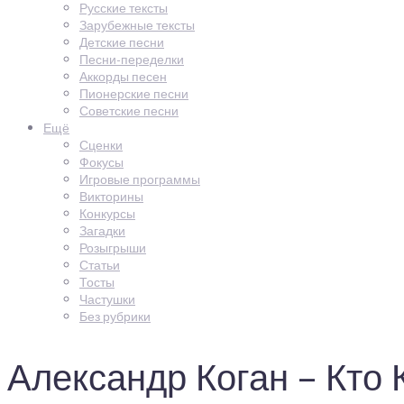
Русские тексты
Зарубежные тексты
Детские песни
Песни-переделки
Аккорды песен
Пионерские песни
Советские песни
Ещё
Сценки
Фокусы
Игровые программы
Викторины
Конкурсы
Загадки
Розыгрыши
Статьи
Тосты
Частушки
Без рубрики
Александр Коган – Кто 