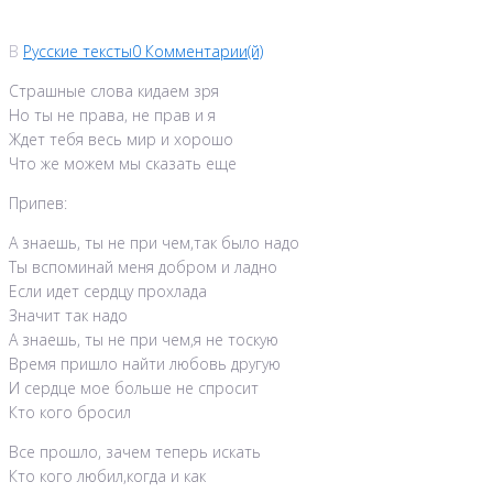
В
Русские тексты
0 Комментарии(й)
Страшные слова кидаем зря
Но ты не права, не прав и я
Ждет тебя весь мир и хорошо
Что же можем мы сказать еще
Припев:
А знаешь, ты не при чем,так было надо
Ты вспоминай меня добром и ладно
Если идет сердцу прохлада
Значит так надо
А знаешь, ты не при чем,я не тоскую
Время пришло найти любовь другую
И сердце мое больше не спросит
Кто кого бросил
Все прошло, зачем теперь искать
Кто кого любил,когда и как