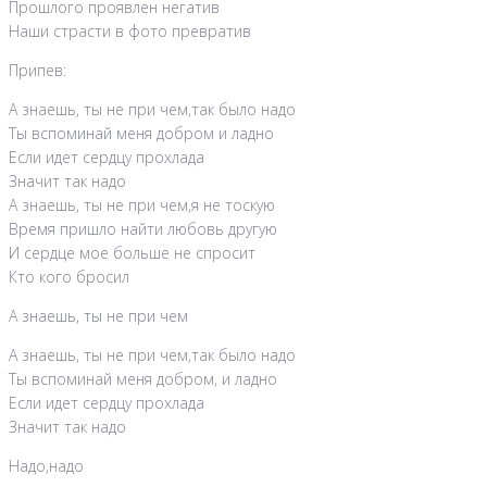
Прошлого проявлен негатив
Наши страсти в фото превратив
Припев:
А знаешь, ты не при чем,так было надо
Ты вспоминай меня добром и ладно
Если идет сердцу прохлада
Значит так надо
А знаешь, ты не при чем,я не тоскую
Время пришло найти любовь другую
И сердце мое больше не спросит
Кто кого бросил
А знаешь, ты не при чем
А знаешь, ты не при чем,так было надо
Ты вспоминай меня добром, и ладно
Если идет сердцу прохлада
Значит так надо
Надо,надо