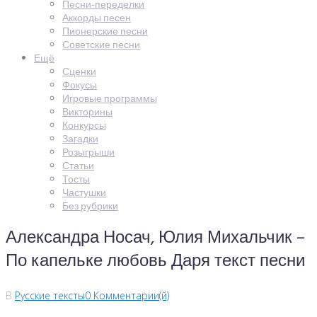
Песни-переделки
Аккорды песен
Пионерские песни
Советские песни
Ещё
Сценки
Фокусы
Игровые программы
Викторины
Конкурсы
Загадки
Розыгрыши
Статьи
Тосты
Частушки
Без рубрики
Александра Носач, Юлия Михальчик –
По капельке любовь Даря текст песни
В
Русские тексты
0 Комментарии(й)