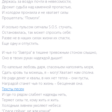
Держась за воздух почти в невесомости,
Дрожит судьба над каменной пропастью,
И холодом пронзила и не хватает силы
Прошептать: “Помоги”.
И сколько пульсом сигналы S.O.S. стучать,
Остановилась, так может спросить себя:
Разве не в наших силах жизни их спасти,
Еще одну и отпустить.
И чье-то “Завтра” в тишине тревожным стоном слышно,
Оно в твоих руках надеждой дышит!
По капельке любовь даря, спасеньем наполнять моря,
Сдать кровь ты можешь, я – могу! Хватает нам сполна.
Не ради денег и хвалы, в них нет тепла – они пусты,
Наградой станет чья-то жизнь – бесценная она.
Тексты песен
И где-то рядом слабеет надежды нить,
Теряют силы те, кому жить и жить.
Холодным ливнем умоляют небеса:
“Спаси сейчас, не жди конца!”