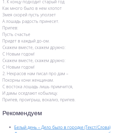
1. К концу подходит старый год
Как много было в нем хлопот
Змея скорей пусть уползет
А лошадь радость принесет.
Припев:
Пусть счастье
Придет в каждый до-ом.
Скажем вместе, скажем дружно:
С Новым годом!
Скажем вместе, скажем дружно:
С Новым годом!
2. Некрасов нам писал про дам –
Покорны кони женщинам.
С востока лошадь лишь примчится,
И дамы оседлают кобылицу.
Припев, проигрыш, вокализ, припев.
Рекомендуем
Белый день – Дело было в городке (Текст/Слова)