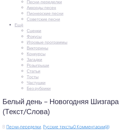
Песни-переделки
Аккорды песен
Пионерские песни
Советские песни
Ещё
Сценки
Фокусы
Игровые программы
Викторины
Конкурсы
Загадки
Розыгрыши
Статьи
Тосты
Частушки
Без рубрики
Белый день – Новогодняя Шизгара
(Текст/Слова)
В
Песни-переделки
,
Русские тексты
0 Комментарии(й)