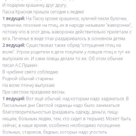
И подарим крашенку друг другу,
Пасха Красная пришла сегодня к людям!
1 ведущий:
На Пасху кроме крашенок, куличей пекли булочки,
прянички, похожие на птиц, их в народе называли “жаворонки”,
потому что в этот день жаворонки действительно прилетали с
юга. Печенье в виде птах раздаривалось в основном детям.
2 ведущий:
Существовал также обряд “отпущения птиц на
волю”. Утром родители и дети покупали у ловцов птиц и тут же
выпускали их. И сами ловцы делали то же. Об этом обычае
писал А.С.Пушкин:
В чужбине свято соблюдаю
Родной обычай старины:
На волю птичку выпускаю
При светлом празднике весны.
1 ведущий:
Вот ещё обычай, над которым надо задуматься. В
Пасхальные дни Светлой седмицы надо было заниматься
благотворительностью (раздавать одежду, деньги, пищу
нищим, больным людям, тем, кто сидит в тюрьме). Может быть
сейчас, в наше время, особенно необходимо посещение
больных, стариков, бедных, которых надо угостить