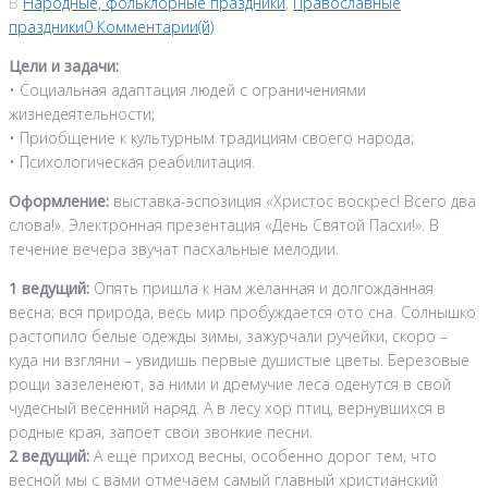
В
Народные, фольклорные праздники
,
Православные
праздники
0 Комментарии(й)
Цели и задачи:
• Социальная адаптация людей с ограничениями
жизнедеятельности;
• Приобщение к культурным традициям своего народа;
• Психологическая реабилитация.
Оформление:
выставка-эспозиция «Христос воскрес! Всего два
слова!». Электронная презентация «День Святой Пасхи!». В
течение вечера звучат пасхальные мелодии.
1 ведущий:
Опять пришла к нам желанная и долгожданная
весна; вся природа, весь мир пробуждается ото сна. Солнышко
растопило белые одежды зимы, зажурчали ручейки, скоро –
куда ни взгляни – увидишь первые душистые цветы. Березовые
рощи зазеленеют, за ними и дремучие леса оденутся в свой
чудесный весенний наряд. А в лесу хор птиц, вернувшихся в
родные края, запоет свои звонкие песни.
2 ведущий:
А ещё приход весны, особенно дорог тем, что
весной мы с вами отмечаем самый главный христианский