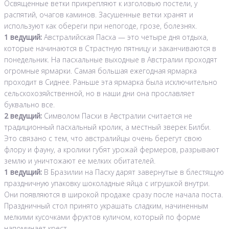
Освященные ветки прикрепляют к изголовью постели, у
распятий, очагов каминов. Засушенные ветки хранят и
используют как обереги при непогоде, грозе, болезнях.
1 ведущий:
Австралийская Пасха — это четыре дня отдыха,
которые начинаются в Страстную пятницу и заканчиваются в
понедельник. На пасхальные выходные в Австралии проходят
огромные ярмарки. Самая большая ежегодная ярмарка
проходит в Сиднее. Раньше эта ярмарка была исключительно
сельскохозяйственной, но в наши дни она прославляет
буквально все.
2 ведущий:
Символом Пасхи в Австралии считается не
традиционный пасхальный кролик, а местный зверек Билби.
Это связано с тем, что австралийцы очень берегут свою
флору и фауну, а кролики губят урожай фермеров, разрывают
землю и уничтожают ее мелких обитателей.
1 ведущий:
В Бразилии на Пасху дарят завернутые в блестящую
праздничную упаковку шоколадные яйца с игрушкой внутри.
Они появляются в широкой продаже сразу после начала поста.
Праздничный стол принято украшать сладким, начиненным
мелкими кусочками фруктов куличом, который по форме
напоминает крест.