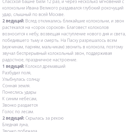
Спасской башне били 12 раз, и через несколько мгновений с
колокольни Ивана Великого раздавался глубокий рокочущий
удар, слышный по всей Москве.
2 ведущий:
Вслед откликались ближайшие колокольни, и звон
растекался на «сорок сороков». Благовест колоколов
возносится к небу, возвещая наступление нового дня и света,
победившего тьму и смерть. На Пасху разрешалось всем
(мужчинам, парням, мальчикам) звонить в колокола, поэтому
звучал беспрерывный колокольный звон, поддерживая
радостное, праздничное настроение.
1 ведущий:
Колокол дремавший
Разбудил поля,
Улыбнулась солнцу
Сонная земля.
Понеслись удары
К синим небесам,
Звонко раздается
Голос по лесам.
2 ведущий:
Скрылась за рекою
Бледная луна,
Звонко побежала