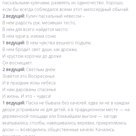
пасхальными куличами, развеять их одиночество. Хорошо,
если бы всегда соблюдался всеми этот милосердный обычай.
2 ведущий:
Кулич пасхальный невесом –
В нём радость рук, месивших тесто,
В нём для всего найдётся место:
В нём курага, изюма сонм.
1 ведущий:
В нём чувства вешнего подъём,
В нём бродит свет души, как дрожжи,
И хрустом корочки до дрожи
Он восхищает.
2 ведущий:
Светлым днём
Зовётся это Воскресенье.
И в праздник ясны небеса.
И нам дарованы спасенье
И жизнь. И это – чудеса!
1 ведущий:
Пасха не бывала без качелей: едва ли не в каждом
дворе устраивали их для детей, а в традиционном месте — на
деревенской площади или ближайшем выгоне — загодя
вкапывались столбы, навешивались веревки, прикреплялись
доски — возводились общественные качели. Качались