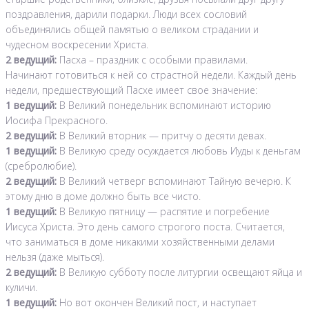
поздравления, дарили подарки. Люди всех сословий
объединялись общей памятью о великом страдании и
чудесном воскресении Христа.
2 ведущий:
Пасха – праздник с особыми правилами.
Начинают готовиться к ней со страстной недели. Каждый день
недели, предшествующий Пасхе имеет свое значение:
1 ведущий:
В Великий понедельник вспоминают историю
Иосифа Прекрасного.
2 ведущий:
В Великий вторник — притчу о десяти девах.
1 ведущий:
В Великую среду осуждается любовь Иуды к деньгам
(сребролюбие).
2 ведущий:
В Великий четверг вспоминают Тайную вечерю. К
этому дню в доме должно быть все чисто.
1 ведущий:
В Великую пятницу — распятие и погребение
Иисуса Христа. Это день самого строгого поста. Считается,
что заниматься в доме никакими хозяйственными делами
нельзя (даже мыться).
2 ведущий:
В Великую субботу после литургии освещают яйца и
куличи.
1 ведущий:
Но вот окончен Великий пост, и наступает