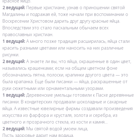
красное яйцо.
2 ведущий:
Первые христиане, узнав о приношении святой
Магдалины и подражая ей, тоже начали при воспоминании о
Воскресении Христовом дарить друг другу красные яйца.
Впоследствии это стало пасхальным обычаем всех
православных христиан.
1 ведущий:
А много позже традиция расширилась, яйца стали
красить разными цветами или наносить на них различные
рисунки.
2 ведущий:
А знаете ли вы, что яйца, окрашенные в один цвет,
назывались крашенками; если на общем цветном фоне
обозначались пятна, полоски, крапинки другого цвета — это
была крапанка. Еще были писанки — яйца, раскрашенные от
руки сюжетными или орнаментальными узорами.
1 ведущий:
Деревенские умельцы готовили к Пасхе деревянные
писанки. В кондитерских продавали шоколадные и сахарные
яйца. А известные ювелирные фирмы создавали произведения
искусства из фарфора и хрусталя, золота и серебра, из
цветного и прозрачного стекла, из кости и камня…
2 ведущий:
Мы святой водой умоем лица,
Пусть здоровье дарит нам водица,