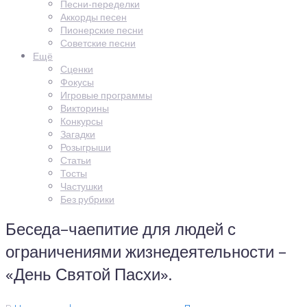
Песни-переделки
Аккорды песен
Пионерские песни
Советские песни
Ещё
Сценки
Фокусы
Игровые программы
Викторины
Конкурсы
Загадки
Розыгрыши
Статьи
Тосты
Частушки
Без рубрики
Беседа–чаепитие для людей с
ограничениями жизнедеятельности –
«День Святой Пасхи».