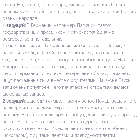
схожи. Но, все же, есть и определенные различия. Давайте
познакомимся с обычаями празднования католической Пасхи у
разных народов.
1 ведущий:
В Германии, например, Пасха считается
государственным праздником и отмечается 2 дня – в
воскресенье и понедельник.
Символами Пасхи в Германии является пасхальный заяц и
пасхальные яйца. В этой стране считается, что пасхальные
яйца несет заяц, что их не могут нести обычные куры. Накануне
Воскресения Господнего заяц прячет яйца в траве, в саду, в
лесу. В Германии существует интересный обычай, когда дети
ищут пасхальные яйца вместе с родителями. Накануне Пасхи
заяц очень популярен – его печатают на открытках, делают
шоколадных зайцев.
2 ведущий:
Еще один символ Пасхи – венок. Немцы вешают его
на двери или окна дома. Украшают венок распустившимися
ветками. Венок символизирует пробуждение природы и приход
весны. В этот день принято святить в церкви, только
распустившиеся ветки. Их украшают сладостями (особенно
шоколадом), фруктами, лентами и преподносят детям.