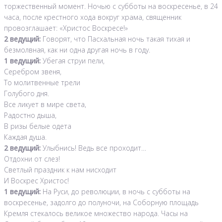
торжественный момент. Ночью с субботы на воскресенье, в 24
часа, после крестного хода вокруг храма, священник
провозглашает: «Христос Воскресе!»
2 ведущий:
Говорят, что Пасхальная ночь такая тихая и
безмолвная, как ни одна другая ночь в году.
1 ведущий:
Убегая струи пели,
Серебром звеня,
То молитвенные трели
Голубого дня.
Все ликует в мире света,
Радостно дыша,
В ризы белые одета
Каждая душа.
2 ведущий:
Улыбнись! Ведь все проходит…
Отдохни от слез!
Светлый праздник к нам нисходит
И Воскрес Христос!
1 ведущий:
На Руси, до революции, в ночь с субботы на
воскресенье, задолго до полуночи, на Соборную площадь
Кремля стекалось великое множество народа. Часы на