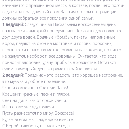
начинается с праздничной мессы в костеле, после чего поляки
садятся за праздничный стол. За этим столом по традиции
должны собраться все поколения одной семьи.
1 ведущий:
Следующий за Пасхальным воскресеньем день
называется – «мокрый понедельник». Поляки щедро поливают
друг друга водой. Водяные «бомбы», пакеты, наполненные
водой, падают из окон на мостовые и головы прохожих,
взрываются в вагонах метро, обливая пассажиров, но никто
не жалуется, наоборот, все довольны. Считается, что вода
приносит здоровье, удачу, прибыль в хозяйстве. Остаться
сухим в «мокрый» день – примета крайне плохая.
2 ведущий:
Праздник – это радость, это хорошее настроение,
это музыка и доброе пожелание.
Ясно и солнечно в Светлую Пасху!
Крашенки красные, песни и пляски.
Свет на душе, как от яркой свечи.
И на столе уже ждут куличи.
Пусть разнесется по миру: Воскресе!
Будем всегда мы с надеждою вместе.
С Верой в любовь, в золотые года.