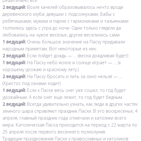
решительно все.
2 ведущий:
Возле качелей образовывалось нечто вроде
деревенского клуба: девушки с подсолнухами, бабы с
ребятишками, мужики и парни с гармониками и тальянками
толпились здесь с утра до ночи. Одни только глядели да
любовались на чужое веселье, другие веселились сами.
1 ведущий:
Очень большое значение на Пасху придавали
народным приметам. Вот некоторые из них:
2 ведущий:
Если пойдет дождь — … (весна дождливая будет)
1 ведущий:
На Пасху небо ясное и солнце играет — … (к
хорошему урожаю и красному лету.)
2 ведущий:
На Пасху бросать и лить за окно нельзя — …
(Христос под окнами ходит)
1 ведущий:
Если к Пасхе весь снег уже сошел, то год будет
урожайным. А если снег еще лежит, то год будет бедным.
2 ведущий:
Всегда удивительно узнать, как люди в других частях
земного шара справляют праздник Пасхи. В это воскресенье, 4
апреля, главный праздник года отмечали и католики всего
мира. Католическая Пасха приходится на период с 22 марта по
25 апреля после первого весеннего полнолуния.
Традиции празднования Пасхи у православных и католиков