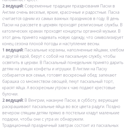
2 ведущий:
Современные традиции празднования Пасхи в
Англии очень веселые, яркие, красочные и радостные. Пасха
считается одним из самых важных праздников в году. В день
Пасхи на рассвете в церквях проходят религиозные службы. В
католических храмах проходят концерты органной музыки. В
этот день принято надевать новую одежду, что символизирует
конец сезона плохой погоды и наступление весны.
1 ведущий:
Пасхальные корзины, наполненные яйцами, хлебом
и другой едой, берут с собой на пасхальную службу, чтобы
освятить в церкви. В Пасхальный понедельник принято дарить
детям на улицах конфеты и игрушки. В Англии на Пасху
собирается вся семья, готовят воскресный обед: запекают
барашка со множеством овощей, пекут пасхальный торт,
красят яйца. А воскресным утром к чаю подают крестовые
булочки.
2 ведущий:
В Венгрии, накануне Пасхи, в субботу, верующие
раскрашивают пасхальные яйца во все цвета радуги. Поздно
вечером спящим детям прямо в постельки кладут маленькие
подарки, чтобы они с утра их обнаружили.
Традиционный праздничный завтрак состоит из пасхальных