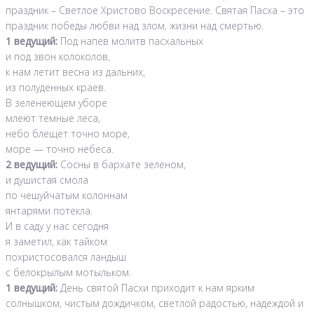
праздник – Светлое Христово Воскресение. Святая Пасха – это
праздник победы любви над злом, жизни над смертью.
1 ведущий:
Под напев молитв пасхальных
и под звон колоколов,
к нам летит весна из дальних,
из полуденных краев.
В зеленеющем уборе
млеют темные леса,
небо блещет точно море,
море — точно небеса.
2 ведущий:
Сосны в бархате зеленом,
и душистая смола
по чешуйчатым колоннам
янтарями потекла.
И в саду у нас сегодня
я заметил, как тайком
похристосовался ландыш
с белокрылым мотыльком.
1 ведущий:
День святой Пасхи приходит к нам ярким
солнышком, чистым дождичком, светлой радостью, надеждой и