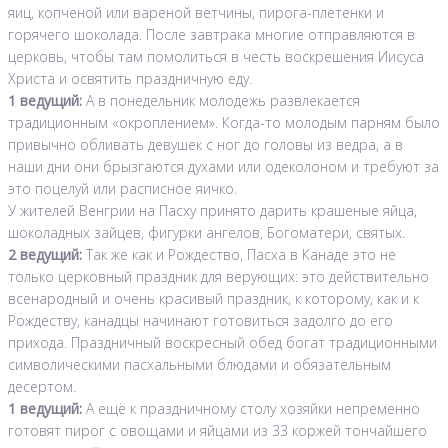
яиц, копченой или вареной ветчины, пирога-плетенки и
горячего шоколада. После завтрака многие отправляются в
церковь, чтобы там помолиться в честь воскрешения Иисуса
Христа и освятить праздничную еду.
1 ведущий:
А в понедельник молодежь развлекается
традиционным «окроплением». Когда-то молодым парням было
привычно обливать девушек с ног до головы из ведра, а в
наши дни они брызгаются духами или одеколоном и требуют за
это поцелуй или расписное яичко.
У жителей Венгрии на Пасху принято дарить крашеные яйца,
шоколадных зайцев, фигурки ангелов, Богоматери, святых.
2 ведущий:
Так же как и Рождество, Пасха в Канаде это не
только церковный праздник для верующих: это действительно
всенародный и очень красивый праздник, к которому, как и к
Рождеству, канадцы начинают готовиться задолго до его
прихода. Праздничный воскресный обед богат традиционными
символическими пасхальными блюдами и обязательным
десертом.
1 ведущий:
А ещё к праздничному столу хозяйки непременно
готовят пирог с овощами и яйцами из 33 коржей тончайшего