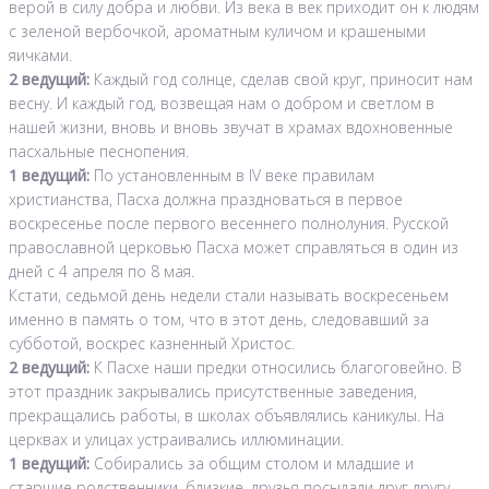
верой в силу добра и любви. Из века в век приходит он к людям
с зеленой вербочкой, ароматным куличом и крашеными
яичками.
2 ведущий:
Каждый год солнце, сделав свой круг, приносит нам
весну. И каждый год, возвещая нам о добром и светлом в
нашей жизни, вновь и вновь звучат в храмах вдохновенные
пасхальные песнопения.
1 ведущий:
По установленным в IV веке правилам
христианства, Пасха должна праздноваться в первое
воскресенье после первого весеннего полнолуния. Русской
православной церковью Пасха может справляться в один из
дней с 4 апреля по 8 мая.
Кстати, седьмой день недели стали называть воскресеньем
именно в память о том, что в этот день, следовавший за
субботой, воскрес казненный Христос.
2 ведущий:
К Пасхе наши предки относились благоговейно. В
этот праздник закрывались присутственные заведения,
прекращались работы, в школах объявлялись каникулы. На
церквах и улицах устраивались иллюминации.
1 ведущий:
Собирались за общим столом и младшие и
старшие родственники, близкие, друзья посылали друг другу