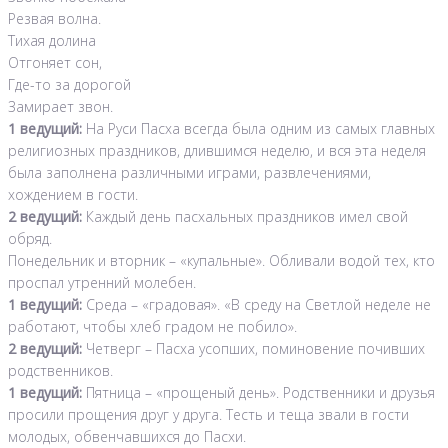
Резвая волна.
Тихая долина
Отгоняет сон,
Где-то за дорогой
Замирает звон.
1 ведущий:
На Руси Пасха всегда была одним из самых главных
религиозных праздников, длившимся неделю, и вся эта неделя
была заполнена различными играми, развлечениями,
хождением в гости.
2 ведущий:
Каждый день пасхальных праздников имел свой
обряд.
Понедельник и вторник – «купальные». Обливали водой тех, кто
проспал утренний молебен.
1 ведущий:
Среда – «градовая». «В среду на Светлой неделе не
работают, чтобы хлеб градом не побило».
2 ведущий:
Четверг – Пасха усопших, поминовение почивших
родственников.
1 ведущий:
Пятница – «прощеный день». Родственники и друзья
просили прощения друг у друга. Тесть и теща звали в гости
молодых, обвенчавшихся до Пасхи.