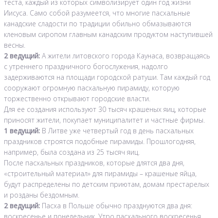
теста, каждый из которых символизирует один год жизни
Иисуса. Само собой разумеется, что многие пасхальные
канадские сладости по традиции обильно обмазываются
кленовым сиропом главным канадским продуктом наступившей
весны.
2 ведущий:
А жители литовского города Каунаса, возвращаясь
с утреннего праздничного богослужения, надолго
задерживаются на площади городской ратуши. Там каждый год
сооружают огромную пасхальную пирамиду, которую
торжественно открывают городские власти.
Для ее создания используют 30 тысяч крашеных яиц, которые
приносят жители, покупает муниципалитет и частные фирмы.
1 ведущий:
В Литве уже четвертый год в день пасхальных
праздников строятся подобные пирамиды. Прошлогодняя,
например, была создана из 25 тысяч яиц.
После пасхальных праздников, которые длятся два дня,
«строительный материал» для пирамиды – крашеные яйца,
будут распределены по детским приютам, домам престарелых
и розданы бездомным.
2 ведущий:
Пасха в Польше обычно празднуются два дня:
воскресенье и понедельник. Утро пасхального воскресенья