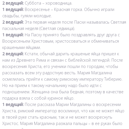
2 ведущий:
Суббота – хороводница.
1 ведущий:
Воскресенье – Красная горка. Обычно играли
свадьбы, гуляли молодые.
2 ведущий:
Эта первая неделя после Пасхи называлась Светлая
пасхальная неделя (Светлая седмица).
1 ведущий:
На Пасху принято было поздравлять друг друга с
Воскресеньем Христовым, христосоваться и обмениваться
крашеными яйцами.
2 ведущий:
Кстати, обычай дарить крашеные яйца пришел к
нам из Древнего Рима и связан с библейской легендой. После
воскресения Христа, его ученики пошли по городам, чтобы
рассказать всем эту радостную весть. Мария Магдалина
осмелилась прийти к самому римскому императору Тиберию.
Но на прием к такому начальнику надо было идти с
подношением. Женщина она была бедная, поэтому в качестве
подарка взяла с собой куриное яйцо.
1 ведущий:
После рассказа Марии Магдалины о воскресении
Христа, римский император воскликнул, что как не может яйцо
в твоей руке стать красным, так и не может воскреснуть
Христос. Мария Магдалина разжала пальцы – в ее руках было