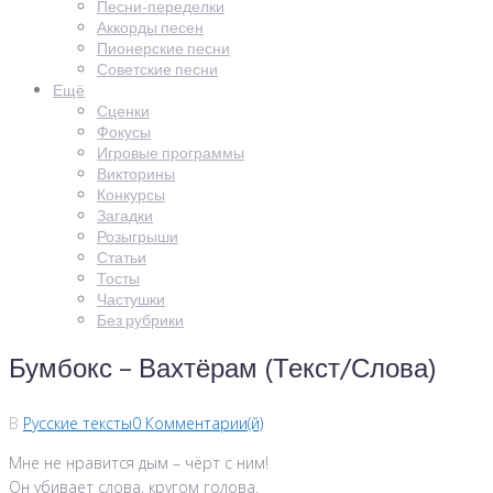
Песни-переделки
Аккорды песен
Пионерские песни
Советские песни
Ещё
Сценки
Фокусы
Игровые программы
Викторины
Конкурсы
Загадки
Розыгрыши
Статьи
Тосты
Частушки
Без рубрики
Бумбокс – Вахтёрам (Текст/Слова)
В
Русские тексты
0 Комментарии(й)
Мне не нравится дым – чёрт с ним!
Он убивает слова, кругом голова.