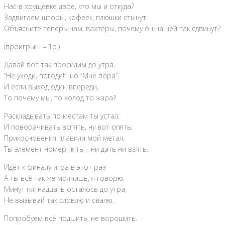
Нас в хрущёвке двое, кто мы и откуда?
Задвигаем шторы, кофеёк, плюшки стынут.
Объясните теперь нам, вахтёры, почему он на ней так сдвинут?
(проигрыш – 1р.)
Давай вот так просидим до утра.
“Не уходи, погоди!”, но “Мне пора”.
И если выход один впереди,
То почему мы, то холод то жара?
Раскладывать по местам ты устал.
И поворачивать вспять, ну вот опять.
Прикосновения плавили мой метал.
Ты элемент номер пять – ни дать ни взять.
Идёт к финалу игра в этот раз
А ты всё так же молчишь, я говорю.
Минут пятнадцать осталось до утра,
Не вызывай так словлю и свалю.
Попробуем всё подшить, не ворошить.