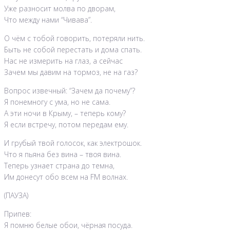
Уже разносит молва по дворам,
Что между нами “Чивава”.
О чём с тобой говорить, потеряли нить.
Быть не собой перестать и дома спать.
Нас не измерить на глаз, а сейчас
Зачем мы давим на тормоз, не на газ?
Вопрос извечный: “Зачем да почему”?
Я понемногу с ума, но не сама.
А эти ночи в Крыму, – теперь кому?
Я если встречу, потом передам ему.
И грубый твой голосок, как электрошок.
Что я пьяна без вина – твоя вина.
Теперь узнает страна до темна,
Им донесут обо всем на FM волнах.
(ПАУЗА)
Припев:
Я помню белые обои, чёрная посуда.