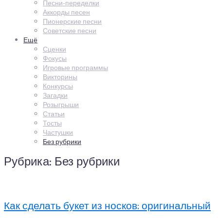
Песни-переделки
Аккорды песен
Пионерские песни
Советские песни
Ещё
Сценки
Фокусы
Игровые программы
Викторины
Конкурсы
Загадки
Розыгрыши
Статьи
Тосты
Частушки
Без рубрики
Рубрика:
Без рубрики
Как сделать букет из носков: оригинальный