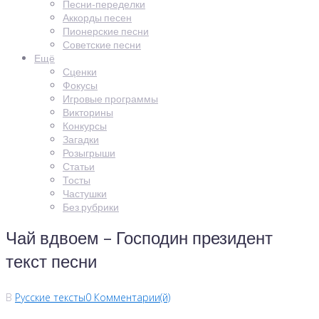
Песни-переделки
Аккорды песен
Пионерские песни
Советские песни
Ещё
Сценки
Фокусы
Игровые программы
Викторины
Конкурсы
Загадки
Розыгрыши
Статьи
Тосты
Частушки
Без рубрики
Чай вдвоем – Господин президент
текст песни
В
Русские тексты
0 Комментарии(й)