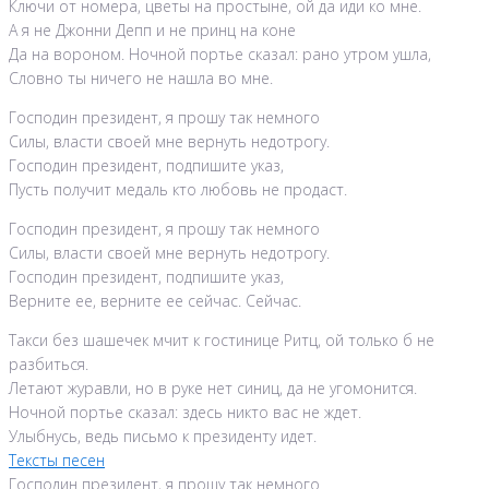
Ключи от номера, цветы на простыне, ой да иди ко мне.
А я не Джонни Депп и не принц на коне
Да на вороном. Ночной портье сказал: рано утром ушла,
Словно ты ничего не нашла во мне.
Господин президент, я прошу так немного
Силы, власти своей мне вернуть недотрогу.
Господин президент, подпишите указ,
Пусть получит медаль кто любовь не продаст.
Господин президент, я прошу так немного
Силы, власти своей мне вернуть недотрогу.
Господин президент, подпишите указ,
Верните ее, верните ее сейчас. Сейчас.
Такси без шашечек мчит к гостинице Ритц, ой только б не
разбиться.
Летают журавли, но в руке нет синиц, да не угомонится.
Ночной портье сказал: здесь никто вас не ждет.
Улыбнусь, ведь письмо к президенту идет.
Тексты песен
Господин президент, я прошу так немного