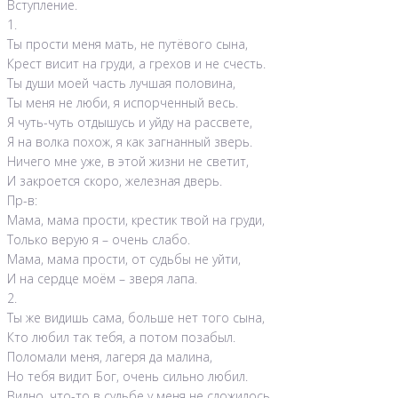
Вступление.
1.
Ты прости меня мать, не путёвого сына,
Крест висит на груди, а грехов и не счесть.
Ты души моей часть лучшая половина,
Ты меня не люби, я испорченный весь.
Я чуть-чуть отдышусь и уйду на рассвете,
Я на волка похож, я как загнанный зверь.
Ничего мне уже, в этой жизни не светит,
И закроется скоро, железная дверь.
Пр-в:
Мама, мама прости, крестик твой на груди,
Только верую я – очень слабо.
Мама, мама прости, от судьбы не уйти,
И на сердце моём – зверя лапа.
2.
Ты же видишь сама, больше нет того сына,
Кто любил так тебя, а потом позабыл.
Поломали меня, лагеря да малина,
Но тебя видит Бог, очень сильно любил.
Видно, что-то в судьбе у меня не сложилось,