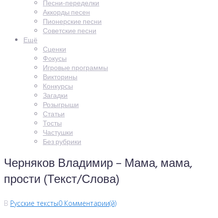
Песни-переделки
Аккорды песен
Пионерские песни
Советские песни
Ещё
Сценки
Фокусы
Игровые программы
Викторины
Конкурсы
Загадки
Розыгрыши
Статьи
Тосты
Частушки
Без рубрики
Черняков Владимир – Мама, мама,
прости (Текст/Слова)
В
Русские тексты
0 Комментарии(й)