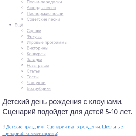
Песни-переделки
Аккорды песен
Пионерские песни
Советские песни
Ещё
Сценки
Фокусы
Игровые программы
Викторины
Конкурсы
Загадки
Розыгрыши
Статьи
Тосты
Частушки
Без рубрики
Детский день рождения с клоунами.
Сценарий подойдет для детей 5-10 лет.
В
Детские праздники
,
Сценарии к дню рождения
,
Школьные
сценарии
0 Комментарии(й)