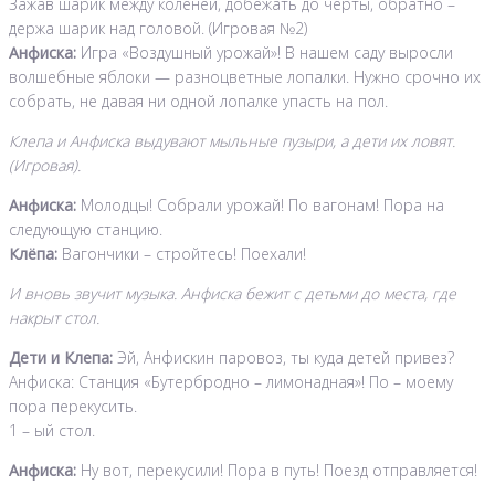
Зажав шарик между коленей, добежать до черты, обратно –
держа шарик над головой. (Игровая №2)
Анфиска:
Игра «Воздушный урожай»! В нашем саду выросли
волшебные яблоки — разноцветные лопалки. Нужно срочно их
собрать, не давая ни одной лопалке упасть на пол.
Клепа и Анфиска выдувают мыльные пузыри, а дети их ловят.
(Игровая).
Анфиска:
Молодцы! Собрали урожай! По вагонам! Пора на
следующую станцию.
Клёпа:
Вагончики – стройтесь! Поехали!
И вновь звучит музыка. Анфиска бежит с детьми до места, где
накрыт стол.
Дети и Клепа:
Эй, Анфискин паровоз, ты куда детей привез?
Анфиска: Станция «Бутербродно – лимонадная»! По – моему
пора перекусить.
1 – ый стол.
Анфиска:
Ну вот, перекусили! Пора в путь! Поезд отправляется!