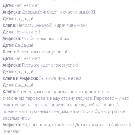
Дети:
Нет-нет-нет.
Анфиска:
Добрым(ой) будет и счастливым(ой)!
Дети:
Да-да-да!
Клепа:
Непослушным(ой) и драчливым(ой)!
Дети:
Нет-нет-нет!
Анфиска:
Чтобы мамочка любила!
Дети:
Да-да-да!
Клепа:
Ремешком почаще била!
Дети:
Нет-нет-нет!
Анфиска:
Пусть же ждет его(ее) успех!
Дети:
Да-да-да!
Клепа и Анфиска:
Ты, (имя), лучше всех!
Дети:
Да-да-да!
Клепа:
А теперь, мы вас приглашаем отправиться на
сказочном паровозе в нашу страну клоунов. Паровозом у нас
будет Анфиска, вы – вагончики, а я последний вагончик. А
поедем мы по разным станциям, на которых будем играть в
веселые игры.
Анфиска:
Эй, вагончики, стройтесь! Дети строятся за Анфиской.
Поехали!