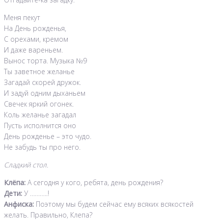
Меня пекут
На День рожденья,
С орехами, кремом
И даже вареньем.
Вынос торта. Музыка №9
Ты заветное желанье
Загадай скорей дружок.
И задуй одним дыханьем
Свечек яркий огонек.
Коль желанье загадал
Пусть исполнится оно
День рожденье – это чудо.
Не забудь ты про него.
Сладкий стол.
Клёпа:
А сегодня у кого, ребята, день рождения?
Дети:
У ………..!
Анфиска:
Поэтому мы будем сейчас ему всяких всякостей
желать. Правильно, Клепа?