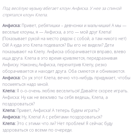
Под весёлую музыку вбегает клоун Анфиска. У нее за спиной
спрятался клоун Клепа.
Анфиска:
Привет, ребятишки – девчонки и мальчишки! А мы —
веселые клоуны, я — Анфиска, а это — мой друг Клепа!
(Показывает рукой на место рядом с собой, а там никого нет)
Ой! А куда это Клепа подевался? Вы его не видели? Дети
показывают на Клепу. Анфиска оборачивается вправо, влево
ища друга. Клепа в это время кривляется, передразнивая
Анфиску. Наконец Анфиска, перехитрив Клепу, резко
оборачивается и находит друга. Оба смеются и обнимаются.
Анфиска:
Ох уж этот Клепа, вечно что-нибудь придумает, чтобы
посмеяться надо мной.
Клепа:
Я о-о-очень люблю веселиться! Давайте скорее играть.
Анфиска: Ну как не вежливо ты себя ведешь, Клепа, а
поздороваться?
Клепа:
Привет, Анфиска! А теперь будем играть?
Анфиска:
Ну, Клепа! А с ребятами поздороваться?
Клепа:
Это с этими что ли? Нет проблем! Я сейчас буду
здороваться со всеми по очереди.