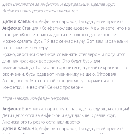
Дети цепляются за Анфиской и едут дальше. Сделав круг,
Анфиска опять резко останавливается.
Дети и Клепа:
Эй, Анфискин паровоз, Ты куда детей привез?
Анфиска:
Станция «Конфетно-леденцовая». А вы знаете, что на
станции «Конфетная» сладости не только едят, из конфет
можно сделать бусы!? Я вас сейчас научу. Вот вам карамельки,
а вот вам по степлеру.
Нужно, хвостики фантиков соединять степлером и получится
длинная красивая веревочка. Это будут бусы для
именинника(цы). Только не торопитесь, а делайте красиво. По
окончании, бусы одевают имениннику на шею. (Игровая)
А ещё, все ребята на этой станции могут нарядиться в
конфетки. Не верите? Сейчас проверим.
Игра «Наряди конфетку» (Игровая)
Анфиска:
Вагончики, пора в путь, нас ждёт следующая станция!
Дети цепляются за Анфиской и едут дальше. Сделав круг,
Анфиска опять резко останавливается.
Дети и Клепа:
Эй, Анфискин паровоз, Ты куда детей привез?