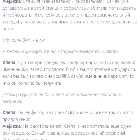
Анфиска:
Станция «Танцевально – рисовальная»! Как вы уже
догадались, на этой станции собрались любители потанцевать
и порисовать. И мы сейчас с вами станцуем замечательный
танец «Буги –вуги». Становимся в круг и повторяем движения за
нами.
Мелодия Буги – вуги.
А теперь ещё один танец, который называется «Лавата»
Клепа:
Ну а теперь предлагаю каждому нарисовать нашему(ей)
имениннику(це) свой подарок. В общем, то чтобы вы подарили,
если бы были миллионером!!!!! А сам(а) именинник нарисует, то
что он хотел(а) бы получить.
Детям раздаются листы и восковые мелки или карандаши.
(Игровая)
Клепа:
Ой, Анфиска, и это все? Игры кончились? А так хочется
продолжения!
Анфиска:
Не расстраивайся, Клепа. У нас осталось еще одно
важное дело. Самый главный деньрожденческий сюрприз!
Отгадайте-ка загадку: