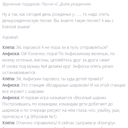
Вручение подарков. Песня «С Днём рождения»
Ну а так, как сегодня день рожденье у……., то надо спеть
деньрожденческую песню. Вы знаете такую песню? А мы с
Клёпой знаем!
Каравай.
Клепа:
Эй, паровоз! А не пора ли в путь отправляться?
Анфиска:
Ой! Конечно, пора! По Анфискиному веленью, по
моему хотенью, вагоны, цепляйтесь друг за друга сами!
И снова под музыку №4 делаем круг. Анфиска опять резко
останавливается.
Клёпа:
Эй, Анфискин паровоз, ты куда детей привёз?
Анфиска:
Это станция «Воздушных шариков»! И на этой станции
все играют с шарами.
Анфиска:
И первая игра называется «Весёлый шарик»
Построившись по командам, командам дети добегают до
шариков и по очереди рисуют на нём глаза, нос, улыбку, уши,
причёску и т.д. (Игровая №1)
Клепа:
Отлично справились! А сейчас сыграем в «Кенгуру».