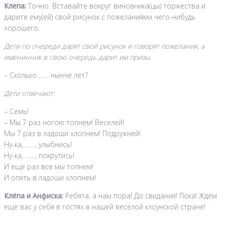
Клепа:
Точно. Вставайте вокруг виновника(цы) торжества и
дарите ему(ей) свой рисунок с пожеланиями чего-нибудь
хорошего.
Дети по очереди дарят свой рисунок и говорят пожелания, а
именинник в свою очередь дарит им призы.
– Сколько …… нынче лет?
Дети отвечают:
– Семь!
– Мы 7 раз ногою топнем! Веселей!
Мы 7 раз в ладоши хлопнем! Подружней!
Ну-ка, ……, улыбнись!
Ну-ка, ……, покрутись!
И еще раз все мы топнем!
И опять в ладоши хлопнем!
Клёпа и Анфиска:
Ребята, а нам пора! До свидания! Пока! Ждём
ещё вас у себя в гостях в нашей весёлой клоунской стране!