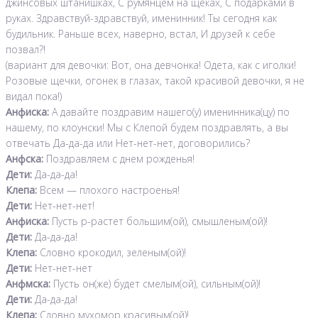
джинсовых штанишках, С румянцем на щеках, С подарками в
руках. Здравствуй-здравствуй, именинник! Ты сегодня как
будильник. Раньше всех, наверно, встал, И друзей к себе
позвал?!
(вариант для девочки: Вот, она девчонка! Одета, как с иголки!
Розовые щечки, огонек в глазах, такой красивой девочки, я не
видал пока!)
Анфиска:
А давайте поздравим нашего(у) именинника(цу) по
нашему, по клоунски! Мы с Клепой будем поздравлять, а вы
отвечать Да-да-да или Нет-нет-нет, договорились?
Анфска:
Поздравляем с днем рожденья!
Дети:
Да-да-да!
Клепа:
Всем — плохого настроенья!
Дети:
Нет-нет-нет!
Анфиска:
Пусть р-растет большим(ой), смышленым(ой)!
Дети:
Да-да-да!
Клепа:
Словно крокодил, зеленым(ой)!
Дети:
Нет-нет-нет
Анфмска:
Пусть он(же) будет смелым(ой), сильным(ой)!
Дети:
Да-да-да!
Клепа:
Словно мухомор красивым(ой)!