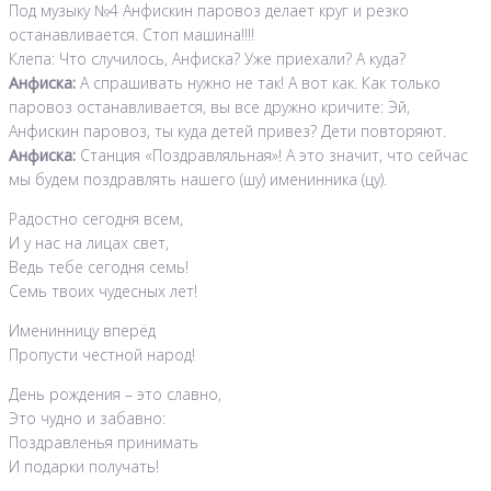
Под музыку №4 Анфискин паровоз делает круг и резко
останавливается. Стоп машина!!!!
Клепа: Что случилось, Анфиска? Уже приехали? А куда?
Анфиска:
А спрашивать нужно не так! А вот как. Как только
паровоз останавливается, вы все дружно кричите: Эй,
Анфискин паровоз, ты куда детей привез? Дети повторяют.
Анфиска:
Станция «Поздравляльная»! А это значит, что сейчас
мы будем поздравлять нашего (шу) именинника (цу).
Радостно сегодня всем,
И у нас на лицах свет,
Ведь тебе сегодня семь!
Семь твоих чудесных лет!
Именинницу вперёд
Пропусти честной народ!
День рождения – это славно,
Это чудно и забавно:
Поздравленья принимать
И подарки получать!