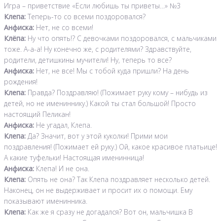
Игра – приветствие «Если любишь ты приветы…» №3
Клепа:
Теперь-то со всеми поздоровался?
Анфиска:
Нет, не со всеми!
Клёпа:
Ну что опять!? С девочками поздоровался, с мальчиками
тоже. А-а-а! Ну конечно же, с родителями? Здравствуйте,
родители, детишкины мучители! Ну, теперь то все?
Анфиска:
Нет, не все! Мы с тобой куда пришли? На день
рождения!
Клепа:
Правда? Поздравляю! (Пожимает руку кому – нибудь из
детей, но не имениннику.) Какой ты стал большой! Просто
настоящий Пеликан!
Анфиска:
Не угадал, Клепа.
Клепа:
Да? Значит, вот у этой куколки! Прими мои
поздравления! (Пожимает ей руку.) Ой, какое красивое платьице!
А какие туфельки! Настоящая именинница!
Анфиска:
Клепа! И не она.
Клепа:
Опять не она? Так Клепа поздравляет несколько детей.
Наконец, он не выдерживает и просит их о помощи. Ему
показывают именинника.
Клепа:
Как же я сразу не догадался? Вот он, мальчишка В