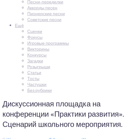
Песни-переделки
Аккорды песен
Пионерские песни
Советские песни
Ещё
Сценки
Фокусы
Игровые программы
Викторины
Конкурсы
Загадки
Розыгрыши
Статьи
Тосты
Частушки
Без рубрики
Дискуссионная площадка на
конференции «Практики развития».
Сценарий школьного мероприятия.