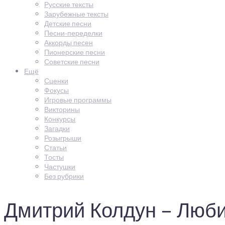
Русские тексты
Зарубежные тексты
Детские песни
Песни-переделки
Аккорды песен
Пионерские песни
Советские песни
Ещё
Сценки
Фокусы
Игровые программы
Викторины
Конкурсы
Загадки
Розыгрыши
Статьи
Тосты
Частушки
Без рубрики
Дмитрий Колдун – Любит