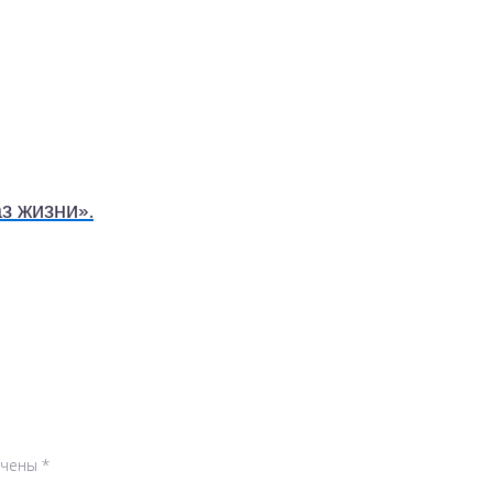
з жизни».
ечены
*