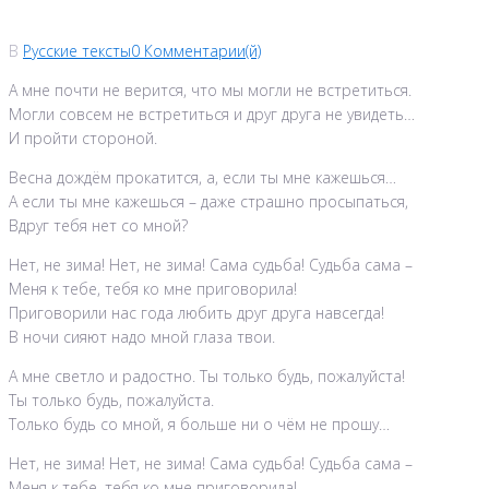
В
Русские тексты
0 Комментарии(й)
А мне почти не верится, что мы могли не встретиться.
Могли совсем не встретиться и друг друга не увидеть…
И пройти стороной.
Весна дождём прокатится, а, если ты мне кажешься…
А если ты мне кажешься – даже страшно просыпаться,
Вдруг тебя нет со мной?
Нет, не зима! Нет, не зима! Сама судьба! Судьба сама –
Меня к тебе, тебя ко мне приговорила!
Приговорили нас года любить друг друга навсегда!
В ночи сияют надо мной глаза твои.
А мне светло и радостно. Ты только будь, пожалуйста!
Ты только будь, пожалуйста.
Только будь со мной, я больше ни о чём не прошу…
Нет, не зима! Нет, не зима! Сама судьба! Судьба сама –
Меня к тебе, тебя ко мне приговорила!