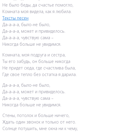
Не было беды, да счастье помогло,
Комната моя видела, как я любила.
Тексты песен
Да-а-а-а, было-не было,
Да-а-а-а, может и привиделось.
Да-а-а-а, чувствую сама –
Никогда больше не увидимся.
Комната, моя подруга и сестра,
Ты его забудь, он больше никогда
Не придет сюда, где счастлива была,
Где свое тепло без остатка я дарила.
Да-а-а-а, было-не было,
Да-а-а-а, может и привиделось.
Да-а-а-а, чувствую сама –
Никогда больше не увидимся.
Стены, потолок и больше ничего,
Ждать один звонок и только от него.
Солнце потушить, мне окна ни к чему,