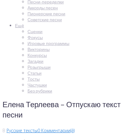
Песни-переделки
Аккорды песен
Пионерские песни
Советские песни
Ещё
Сценки
Фокусы
Игровые программы
Викторины
Конкурсы
Загадки
Розыгрыши
Статьи
Тосты
Частушки
Без рубрики
Елена Терлеева – Отпускаю текст
песни
В
Русские тексты
0 Комментарии(й)