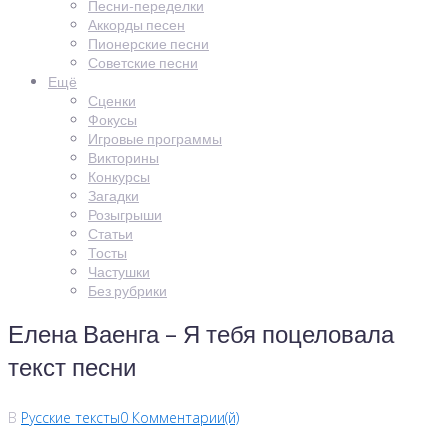
Песни-переделки
Аккорды песен
Пионерские песни
Советские песни
Ещё
Сценки
Фокусы
Игровые программы
Викторины
Конкурсы
Загадки
Розыгрыши
Статьи
Тосты
Частушки
Без рубрики
Елена Ваенга – Я тебя поцеловала
текст песни
В
Русские тексты
0 Комментарии(й)