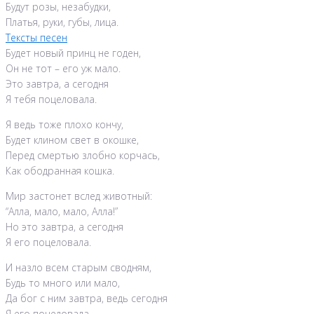
Будут розы, незабудки,
Платья, руки, губы, лица.
Тексты песен
Будет новый принц не годен,
Он не тот – его уж мало.
Это завтра, а сегодня
Я тебя поцеловала.
Я ведь тоже плохо кончу,
Будет клином свет в окошке,
Перед смертью злобно корчась,
Как ободранная кошка.
Мир застонет вслед животный:
“Алла, мало, мало, Алла!”
Но это завтра, а сегодня
Я его поцеловала.
И назло всем старым сводням,
Будь то много или мало,
Да бог с ним завтра, ведь сегодня
Я его поцеловала.