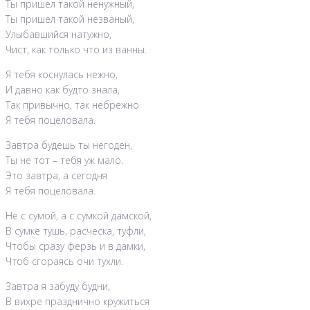
Ты пришел такой ненужный,
Ты пришел такой незваный,
Улыбавшийся натужно,
Чист, как только что из ванны.
Я тебя коснулась нежно,
И давно как будто знала,
Так привычно, так небрежно
Я тебя поцеловала.
Завтра будешь ты негоден,
Ты не тот – тебя уж мало.
Это завтра, а сегодня
Я тебя поцеловала.
Не с сумой, а с сумкой дамской,
В сумке тушь, расческа, туфли,
Чтобы сразу ферзь и в дамки,
Чтоб сгораясь очи тухли.
Завтра я забуду будни,
В вихре празднично кружиться