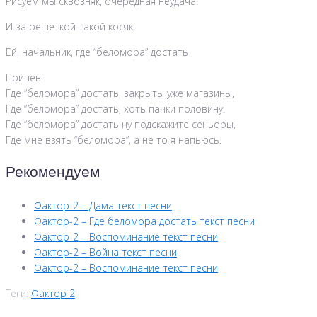
Рисуем мы сквозняк, очередная неудача.
И за решеткой такой косяк
Ей, начальник, где “беломора” достать
Припев:
Где “беломора” достать, закрыты уже магазины,
Где “беломора” достать, хоть пачки половину.
Где “беломора” достать ну подскажите сеньоры,
Где мне взять “беломора”, а не то я напьюсь.
Рекомендуем
Фактор-2 – Дама текст песни
Фактор-2 – Где беломора достать текст песни
Фактор-2 – Воспоминание текст песни
Фактор-2 – Война текст песни
Фактор-2 – Воспоминание текст песни
Теги:
Фактор 2