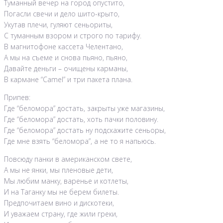
Туманный вечер на город опустито,
Погасли свечи и дело шито-крыто,
Укутав плечи, гуляют сеньориты,
С туманным взором и строго по тарифу.
В магнитофоне кассета Челентано,
А мы на съеме и снова пьяно, пьяно,
Давайте деньги – очищены карманы,
В кармане “Camel” и три пакета плана.
Припев:
Где “беломора” достать, закрыты уже магазины,
Где “беломора” достать, хоть пачки половину.
Где “беломора” достать ну подскажите сеньоры,
Где мне взять “беломора”, а не то я напьюсь.
Повсюду панки в американском свете,
А мы не янки, мы пленовые дети,
Мы любим манку, варенье и котлеты,
И на Таганку мы не берем билеты.
Предпочитаем вино и дискотеки,
И уважаем страну, где жили греки,