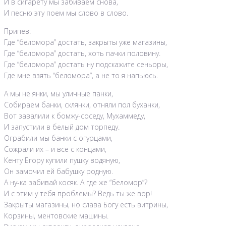
И в сигарету мы забиваем снова,
И песню эту поем мы слово в слово.
Припев:
Где “беломора” достать, закрыты уже магазины,
Где “беломора” достать, хоть пачки половину.
Где “беломора” достать ну подскажите сеньоры,
Где мне взять “беломора”, а не то я напьюсь.
А мы не янки, мы уличные панки,
Собираем банки, склянки, отняли пол буханки,
Вот завалили к бомжу-соседу, Мухаммеду,
И запустили в белый дом торпеду.
Ограбили мы банки с огурцами,
Сожрали их – и все с концами,
Кенту Егору купили пушку водяную,
Он замочил ей бабушку родную.
А ну-ка забивай косяк. А где же “беломор”?
И с этим у тебя проблемы? Ведь ты же вор!
Закрыты магазины, но слава Богу есть витрины,
Корзины, ментовские машины.