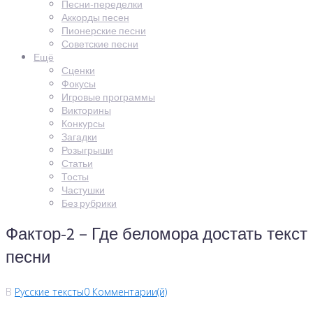
Песни-переделки
Аккорды песен
Пионерские песни
Советские песни
Ещё
Сценки
Фокусы
Игровые программы
Викторины
Конкурсы
Загадки
Розыгрыши
Статьи
Тосты
Частушки
Без рубрики
Фактор-2 – Где беломора достать текст
песни
В
Русские тексты
0 Комментарии(й)