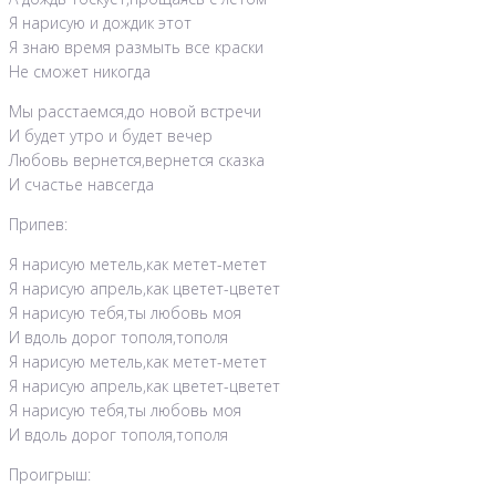
Я нарисую и дождик этот
Я знаю время размыть все краски
Не сможет никогда
Мы расстаемся,до новой встречи
И будет утро и будет вечер
Любовь вернется,вернется сказка
И счастье навсегда
Припев:
Я нарисую метель,как метет-метет
Я нарисую апрель,как цветет-цветет
Я нарисую тебя,ты любовь моя
И вдоль дорог тополя,тополя
Я нарисую метель,как метет-метет
Я нарисую апрель,как цветет-цветет
Я нарисую тебя,ты любовь моя
И вдоль дорог тополя,тополя
Проигрыш: