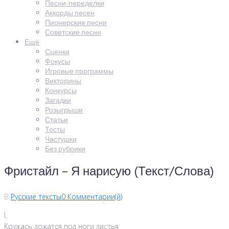
Песни-переделки
Аккорды песен
Пионерские песни
Советские песни
Ещё
Сценки
Фокусы
Игровые программы
Викторины
Конкурсы
Загадки
Розыгрыши
Статьи
Тосты
Частушки
Без рубрики
Фристайл – Я нарисую (Текст/Слова)
В
Русские тексты
0 Комментарии(й)
I.
Кружась ложатся под ноги листья