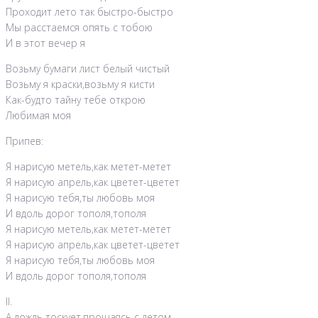
Проходит лето так быстро-быстро
Мы расстаемся опять с тобою
И в этот вечер я
Возьму бумаги лист белый чистый
Возьму я краски,возьму я кисти
Как-будто тайну тебе открою
Любимая моя
Припев:
Я нарисую метель,как метет-метет
Я нарисую апрель,как цветет-цветет
Я нарисую тебя,ты любовь моя
И вдоль дорог тополя,тополя
Я нарисую метель,как метет-метет
Я нарисую апрель,как цветет-цветет
Я нарисую тебя,ты любовь моя
И вдоль дорог тополя,тополя
II.
А дождь тоскует,прощаясь с летом