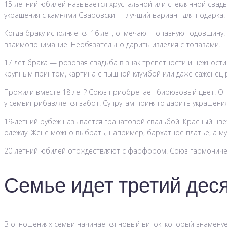
15-летний юбилей называется хрустальной или стеклянной свадьб
украшения с камнями Сваровски — лучший вариант для подарка. 
Когда браку исполняется 16 лет, отмечают топазную годовщину.
взаимопонимание. Необязательно дарить изделия с топазами. П
17 лет брака — розовая свадьба в знак трепетности и нежности
крупным принтом, картина с пышной клумбой или даже саженец р
Прожили вместе 18 лет? Союз приобретает бирюзовый цвет! Отт
у семьиприбавляется забот. Супругам принято дарить украшени
19-летний рубеж называется гранатовой свадьбой. Красный цв
одежду. Жене можно выбрать, например, бархатное платье, а му
20-летний юбилей отождествляют с фарфором. Союз гармоничен 
Семье идет третий деся
В отношениях семьи начинается новый виток, который знаменуе