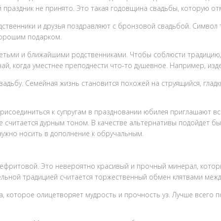
й праздник не принято. Это такая годовщина свадьбы, которую от
одственники и друзья поздравляют с бронзовой свадьбой. Символ
хорошим подарком.
детьми и ближайшими родственниками. Чтобы соблюсти традицию
учай, когда уместнее преподнести что-то душевное. Например, изд
вадьбу. Семейная жизнь становится похожей на струящийся, глад
рисоединиться к супругам в праздновании юбилея приглашают все
ое считается дурным тоном. В качестве альтернативы подойдет бы
ужно носить в дополнение к обручальным.
нефритовой. Это невероятно красивый и прочный минерал, котор
льной традицией считается торжественный обмен клятвами между
, которое олицетворяет мудрость и прочность уз. Лучше всего п