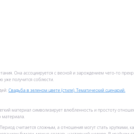
тания. Она ассоциируется с весной и зарождением чего-то прекр
ю уже получится соблюсти.
дей:
Свадьба в зеленом цвете (стиле). Тематический сценарий.
легкий материал символизирует влюбленность и простоту отноше
о материала.
ериод считается сложным, а отношения могут стать хрупкими, как
ованием бумаги, можно создать настоящий шедевр. В крайнем случ