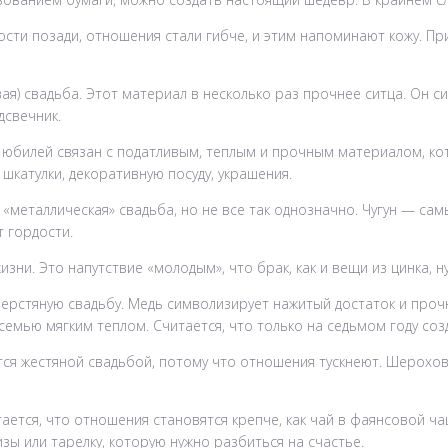
ности позади, отношения стали гибче, и этим напоминают кожу. П
вая) свадьба. Этот материал в несколько раз прочнее ситца. Он
дсвечник.
 юбилей связан с податливым, теплым и прочным материалом, кот
катулки, декоративную посуду, украшения.
«металлическая» свадьба, но не все так однозначно. Чугун — сам
т гордости.
зни. Это напутствие «молодым», что брак, как и вещи из цинка, 
рстяную свадьбу. Медь символизирует нажитый достаток и прочно
емью мягким теплом. Считается, что только на седьмом году соз
ся жестяной свадьбой, потому что отношения тускнеют. Шерохова
ется, что отношения становятся крепче, как чай в фаянсовой чаш
зы или тарелку, которую нужно разбиться на счастье.