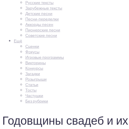
Русские тексты
Зарубежные тексты
Детские песни
Песни-переделки
Аккорды песен
Пионерские песни
Советские песни
Ещё
Сценки
Фокусы
Игровые программы
Викторины
Конкурсы
Загадки
Розыгрыши
Статьи
Тосты
Частушки
Без рубрики
Годовщины свадеб и их