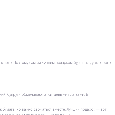
асного. Поэтому самым лучшим подарком будет тот, у которого
ний. Супруги обмениваются ситцевыми платками. В
 бумага, но важно держаться вместе. Лучший подарок — тот,
ае купите открытку в технике квиллинг.