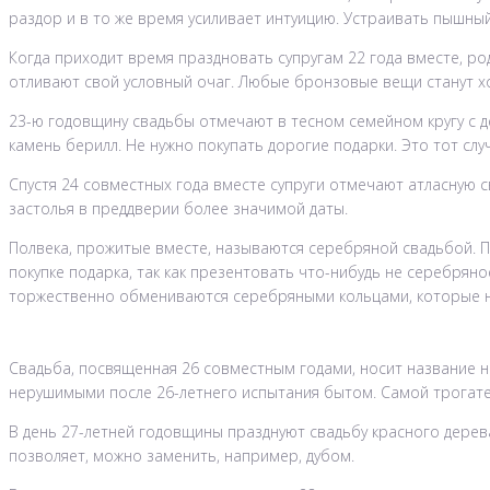
раздор и в то же время усиливает интуицию. Устраивать пышны
Когда приходит время праздновать супругам 22 года вместе, р
отливают свой условный очаг. Любые бронзовые вещи станут 
23-ю годовщину свадьбы отмечают в тесном семейном кругу с 
камень берилл. Не нужно покупать дорогие подарки. Это тот сл
Спустя 24 совместных года вместе супруги отмечают атласную с
застолья в преддверии более значимой даты.
Полвека, прожитые вместе, называются серебряной свадьбой. П
покупке подарка, так как презентовать что-нибудь не серебрян
торжественно обмениваются серебряными кольцами, которые н
Свадьба, посвященная 26 совместным годами, носит название 
нерушимыми после 26-летнего испытания бытом. Самой трогате
В день 27-летней годовщины празднуют свадьбу красного дерева
позволяет, можно заменить, например, дубом.