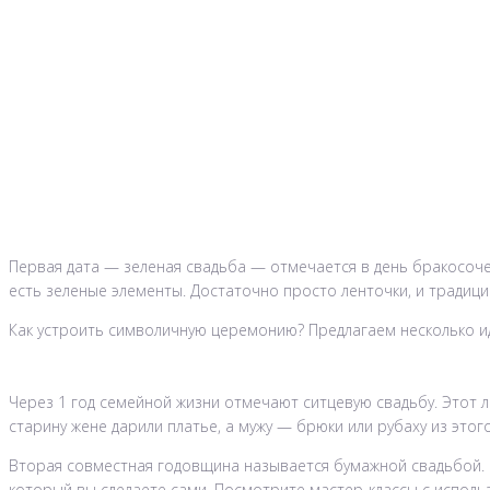
Первая дата — зеленая свадьба — отмечается в день бракосоче
есть зеленые элементы. Достаточно просто ленточки, и традици
Как устроить символичную церемонию? Предлагаем несколько и
Через 1 год семейной жизни отмечают ситцевую свадьбу. Этот 
старину жене дарили платье, а мужу — брюки или рубаху из этог
Вторая совместная годовщина называется бумажной свадьбой. П
который вы сделаете сами. Посмотрите мастер-классы с использ