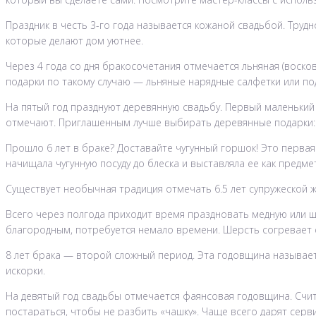
Праздник в честь 3-го года называется кожаной свадьбой. Труд
которые делают дом уютнее.
Через 4 года со дня бракосочетания отмечается льняная (воско
подарки по такому случаю — льняные нарядные салфетки или по
На пятый год празднуют деревянную свадьбу. Первый маленький
отмечают. Приглашенным лучше выбирать деревянные подарки: ш
Прошло 6 лет в браке? Доставайте чугунный горшок! Это первая 
начищала чугунную посуду до блеска и выставляла ее как предме
Существует необычная традиция отмечать 6.5 лет супружеской жи
Всего через полгода приходит время праздновать медную или ше
благородным, потребуется немало времени. Шерсть согревает с
8 лет брака — второй сложный период. Эта годовщина называет
искорки.
На девятый год свадьбы отмечается фаянсовая годовщина. Счита
постараться, чтобы не разбить «чашку». Чаще всего дарят серви