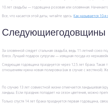
10 лет свадьбы — годовщина розовая или оловянная. Начинаетс
Все, что касается этой даты, читайте здесь:
Как называется 10-я
Следующиегодовщины св
За оловянной следует стальная свадьба, ведь 11-летний союз 
блеск. Лучший подарок супругам — изящная посуда из нержавейк
Следующая годовщина празднуется через 12.5 лет брака. Такая т
отношениям нужна новая полировка (как в случае с жестяной). 
По случаю 13 лет совместной жизни отмечается ландышевая (кру
ландыш. Если праздник попадает на сезон цветения, можно пре
Только спустя 14 лет брака празднуется первая годовщина, свя