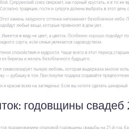
ой. Супружеский союз сверкает, как горный хрустать, и в то же в
Согласно традиции, гости и супруги должны выбрать в этот день с
 Этот камень лазурного оттенка напоминает безоблачное небо. П
одойдут любые вещи, которые привносят в дом уют.
. Имеется в виду не цвет, а цветок. Особенно хорошо подойдут 
едкого сорта, если семья увлекается садоводством.
енок спокойствия и мудрости. Чаще всего в этот период старшие
я из бирюзы и желать безоблачного будущего.
ет символизирует пылкую любовь, которая выдержала многие испы
жу — рубашку в тон. При покупке подарка отдавайте предпочтени
и красив всем на загляденье. Если вы хотите сделать шикарный
ток: годовщины свадеб 2
тся празднованием опаловой годовщины свадьбы на 21-й год. Ка