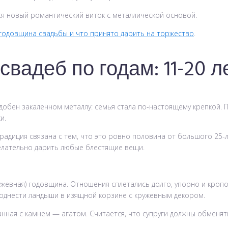
я новый романтический виток с металлической основой.
 годовщина свадьбы и что принято дарить на торжество
.
адеб по годам: 11-20 л
подобен закаленном металлу: семья стала по-настоящему крепкой
и.
радиция связана с тем, что это ровно половина от большого 25-л
Желательно дарить любые блестящие вещи.
жевная) годовщина. Отношения сплетались долго, упорно и кропо
поднести ландыши в изящной корзине с кружевным декором.
занная с камнем — агатом. Считается, что супруги должны обменя