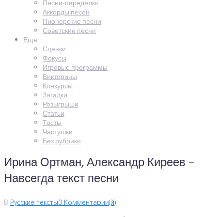
Песни-переделки
Аккорды песен
Пионерские песни
Советские песни
Ещё
Сценки
Фокусы
Игровые программы
Викторины
Конкурсы
Загадки
Розыгрыши
Статьи
Тосты
Частушки
Без рубрики
Ирина Ортман, Александр Киреев –
Навсегда текст песни
В
Русские тексты
0 Комментарии(й)