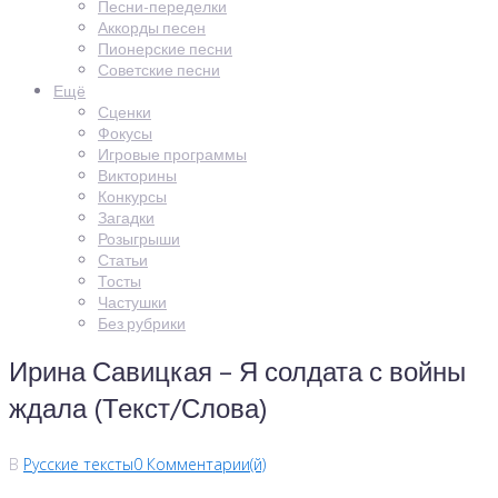
Песни-переделки
Аккорды песен
Пионерские песни
Советские песни
Ещё
Сценки
Фокусы
Игровые программы
Викторины
Конкурсы
Загадки
Розыгрыши
Статьи
Тосты
Частушки
Без рубрики
Ирина Савицкая – Я солдата с войны
ждала (Текст/Слова)
В
Русские тексты
0 Комментарии(й)