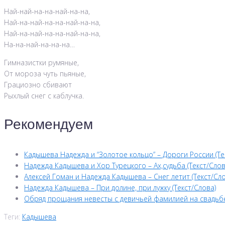
Най-най-на-на-най-на-на,
Най-на-най-на-на-най-на-на,
Най-на-най-на-на-най-на-на,
На-на-най-на-на-на…
Гимназистки румяные,
От мороза чуть пьяные,
Грациозно сбивают
Рыхлый снег с каблучка.
Рекомендуем
Кадышева Надежда и “Золотое кольцо” – Дороги России (Те
Надежда Кадышева и Хор Турецкого – Ах,судьба (Текст/Слов
Алексей Гоман и Надежда Кадышева – Снег летит (Текст/Сло
Надежда Кадышева – При долине, при лужку (Текст/Слова)
Обряд прощания невесты с девичьей фамилией на свадьб
Теги:
Кадышева