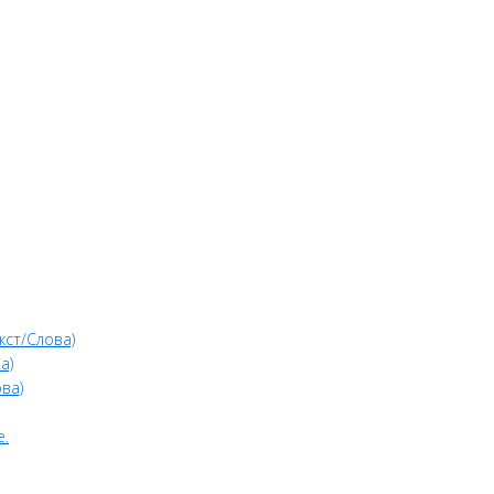
кст/Слова)
а)
ва)
е.