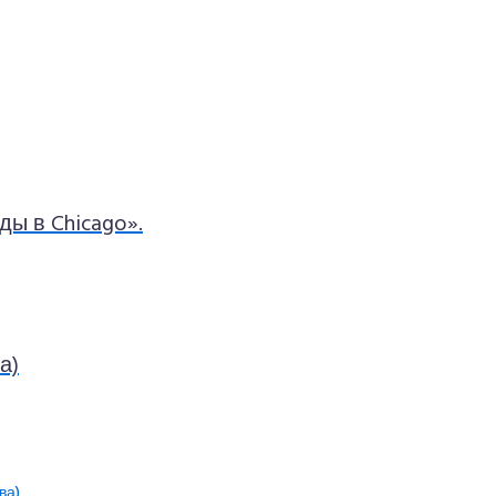
ды в Chicago».
а)
ва)