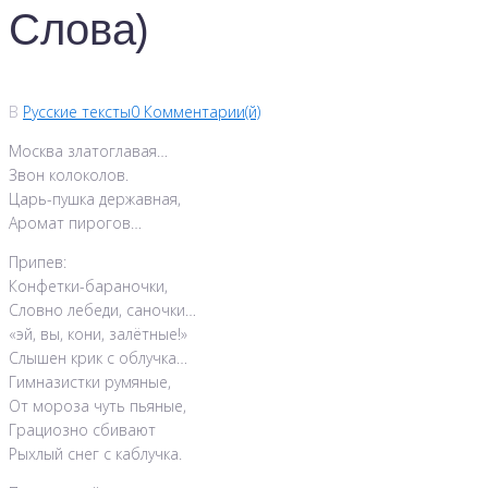
Слова)
В
Русские тексты
0 Комментарии(й)
Москва златоглавая…
Звон колоколов.
Царь-пушка державная,
Аромат пирогов…
Припев:
Конфетки-бараночки,
Словно лебеди, саночки…
«эй, вы, кони, залётные!»
Слышен крик с облучка…
Гимназистки румяные,
От мороза чуть пьяные,
Грациозно сбивают
Рыхлый снег с каблучка.