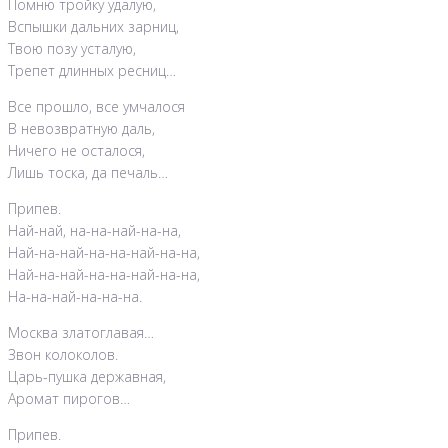
Помню тройку удалую,
Вспышки дальних зарниц,
Твою позу усталую,
Трепет длинных ресниц…
Все прошло, все умчалося
В невозвратную даль,
Ничего не осталося,
Лишь тоска, да печаль…
Припев.
Най-най, на-на-най-на-на,
Най-на-най-на-на-най-на-на,
Най-на-най-на-на-най-на-на,
На-на-най-на-на-на.
Москва златоглавая…
Звон колоколов.
Царь-пушка державная,
Аромат пирогов…
Припев.