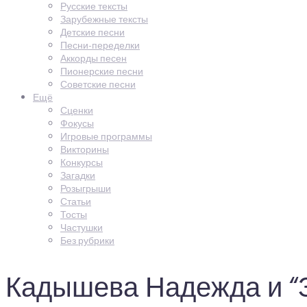
Русские тексты
Зарубежные тексты
Детские песни
Песни-переделки
Аккорды песен
Пионерские песни
Советские песни
Ещё
Сценки
Фокусы
Игровые программы
Викторины
Конкурсы
Загадки
Розыгрыши
Статьи
Тосты
Частушки
Без рубрики
Кадышева Надежда и “Зо