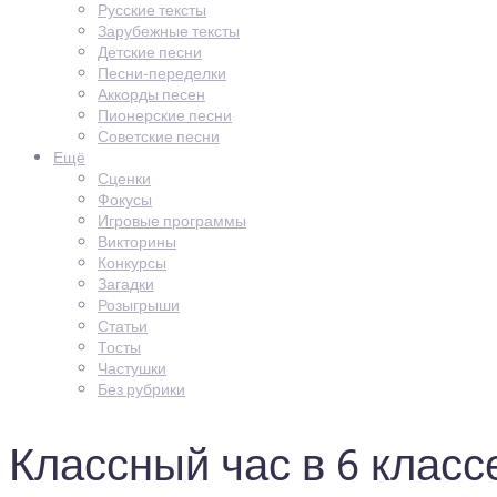
Русские тексты
Зарубежные тексты
Детские песни
Песни-переделки
Аккорды песен
Пионерские песни
Советские песни
Ещё
Сценки
Фокусы
Игровые программы
Викторины
Конкурсы
Загадки
Розыгрыши
Статьи
Тосты
Частушки
Без рубрики
Классный час в 6 класс