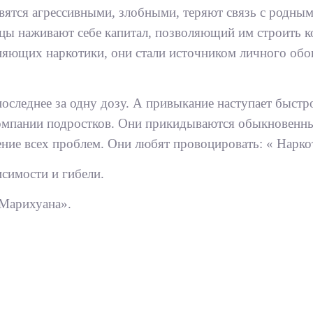
тся агрессивными, злобными, теряют связь с родными
ьцы наживают себе капитал, позволяющий им строить к
аняющих наркотики, они стали источником личного об
оследнее за одну дозу. А привыкание наступает быстр
мпании подростков. Они прикидываются обыкновенным
ние всех проблем. Они любят провоцировать: « Наркот
исимости и гибели.
 Марихуана».