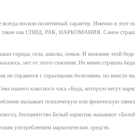
е всегда носили позитивный характер. Именно в этот 
я, такие как СПИД, РАК, НАРКОМАНИЯ. Самое страшное
аши города, села, школы, семьи. И название этой беде
залось, нет от этого спасения. Не менее страшна беда,
век не справится с серьезными болезнями, но вмести мы
ма нашего классного часа «Беда, которую несут нарк
бление вызывает психическую или физическую завис
еского), беспамятство.Белый наркотик называют «Бело
ким употреблением наркотических средств.