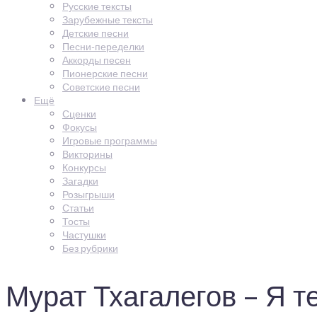
Русские тексты
Зарубежные тексты
Детские песни
Песни-переделки
Аккорды песен
Пионерские песни
Советские песни
Ещё
Сценки
Фокусы
Игровые программы
Викторины
Конкурсы
Загадки
Розыгрыши
Статьи
Тосты
Частушки
Без рубрики
Мурат Тхагалегов – Я т