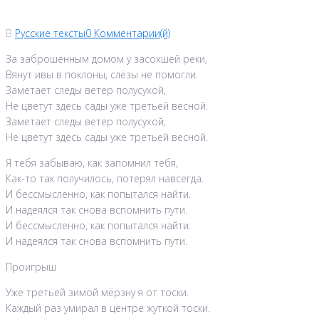
В
Русские тексты
0 Комментарии(й)
За заброшенным домом у засохшей реки,
Вянут ивы в поклоны, слёзы не помогли.
Заметает следы ветер полусухой,
Не цветут здесь сады уже третьей весной.
Заметает следы ветер полусухой,
Не цветут здесь сады уже третьей весной.
Я тебя забываю, как запомнил тебя,
Как-то так получилось, потерял навсегда.
И бессмысленно, как попытался найти.
И надеялся так снова вспомнить пути.
И бессмысленно, как попытался найти.
И надеялся так снова вспомнить пути.
Проигрыш
Уже третьей зимой мёрзну я от тоски.
Каждый раз умирал в центре жуткой тоски.