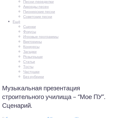
Песни-переделки
Аккорды песен
Пионерские песни
Советские песни
Ещё
Сценки
Фокусы
Игровые программы
Викторины
Конкурсы
Загадки
Розыгрыши
Статьи
Тосты
Частушки
Без рубрики
Музыкальная презентация
строительного училища – “Мое ПУ”.
Сценарий.