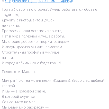
В
Студенческие сценарии
0 Комментарии(й)
Группа (говорят по строчке). Умеем работать, с любовью
трудиться,
Дружить с инструментом, душой
не лениться.
Профессии наши остались в почете,
Нет в мире полезней и лучше работы.
Мы строим добротно, творим, созидаем
И людям красиво мы жить помогаем.
Строительный профиль в училище
нашем,
И город любимый еще будет краше!
Появляются Маляры.
Маляры (поют на мотив песни «Кадриль»). Ведро с волшебной
краской,
И мы — в красивой сказке,
В которой очутиться
До нас никто не мог.
Мы целый мир раскрасим —