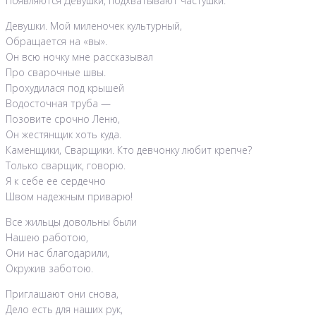
Появляются Девушки, подхватывают частушки.
Девушки. Мой миленочек культурный,
Обращается на «вы».
Он всю ночку мне рассказывал
Про сварочные швы.
Прохудилася под крышей
Водосточная труба —
Позовите срочно Леню,
Он жестянщик хоть куда.
Каменщики, Сварщики. Кто девчонку любит крепче?
Только сварщик, говорю.
Я к себе ее сердечно
Швом надежным приварю!
Все жильцы довольны были
Нашею работою,
Они нас благодарили,
Окружив заботою.
Приглашают они снова,
Дело есть для наших рук,