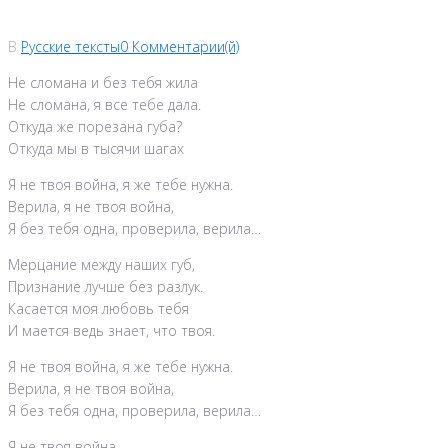
В
Русские тексты
0 Комментарии(й)
Не сломана и без тебя жила
Не сломана, я все тебе дала.
Откуда же порезана губа?
Откуда мы в тысячи шагах
Я не твоя война, я же тебе нужна.
Верила, я не твоя война,
Я без тебя одна, проверила, верила…
Мерцание между наших губ,
Признание лучше без разлук.
Касается моя любовь тебя
И мается ведь знает, что твоя.
Я не твоя война, я же тебе нужна.
Верила, я не твоя война,
Я без тебя одна, проверила, верила…
Я не твоя война…