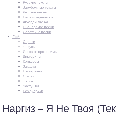
Русские тексты
Зарубежные тексты
Детские песни
Песни-переделки
Аккорды песен
Пионерские песни
Советские песни
Ещё
Сценки
Фокусы
Игровые программы
Викторины
Конкурсы
Загадки
Розыгрыши
Статьи
Тосты
Частушки
Без рубрики
Наргиз – Я Не Твоя (Те