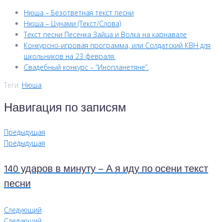
Нюша – Безответная текст песни
Нюша – Цунами (Текст/Слова)
Текст песни Песенка Зайца и Волка на карнавале
Конкурсно-игровая программа, или Солдатский КВН для
школьников на 23 февраля.
Свадебный конкурс – “Инопланетяне”.
Теги:
Нюша
Навигация по записям
Предыдущая
Предыдущая
140 ударов в минуту – А я иду по осени текст
песни
Следующий
Следующий