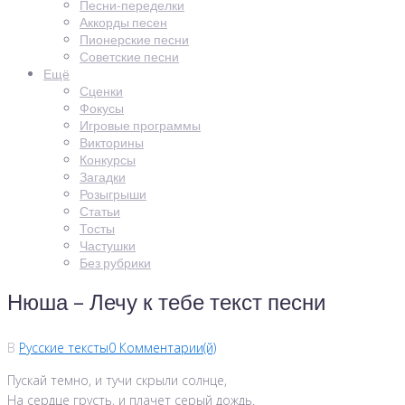
Песни-переделки
Аккорды песен
Пионерские песни
Советские песни
Ещё
Сценки
Фокусы
Игровые программы
Викторины
Конкурсы
Загадки
Розыгрыши
Статьи
Тосты
Частушки
Без рубрики
Нюша – Лечу к тебе текст песни
В
Русские тексты
0 Комментарии(й)
Пускай темно, и тучи скрыли солнце,
На сердце грусть, и плачет серый дождь.