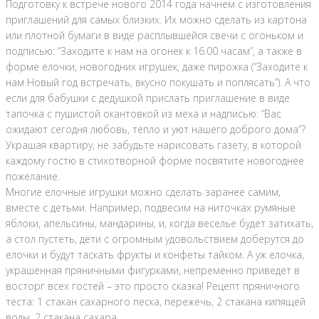
Подготовку к встрече нового 2014 года начнем с изготовления
приглашений для самых близких. Их можно сделать из картона
или плотной бумаги в виде расплывшейся свечи с огоньком и
подписью: “Заходите к нам на огонек к 16.00 часам”, а также в
форме елочки, новогодних игрушек, даже пирожка (“Заходите к
нам Новый год встречать, вкусно покушать и поплясать”). А что
если для бабушки с дедушкой прислать приглашение в виде
тапочка с пушистой окантовкой из меха и надписью: “Вас
ожидают сегодня любовь, тепло и уют нашего доброго дома”?
Украшая квартиру, не забудьте нарисовать газету, в которой
каждому гостю в стихотворной форме посвятите новогоднее
пожелание.
Многие елочные игрушки можно сделать заранее самим,
вместе с детьми. Например, подвесим на ниточках румяные
яблоки, апельсины, мандарины, и, когда веселье будет затихать,
а стол пустеть, дети с огромным удовольствием доберутся до
елочки и будут таскать фрукты и конфеты тайком. А уж елочка,
украшенная пряничными фигурками, непременно приведет в
восторг всех гостей – это просто сказка! Рецепт пряничного
теста: 1 стакан сахарного песка, пережечь, 2 стакана кипящей
воды, 2 стакана сахара.