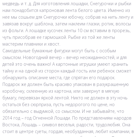
медведь и т. д. Для изготовления лошадки, Снегурочки и рыбки
нам понадобится капроновая лента белого цвета. Именно из
нее мы сошьем для Снегурочки юбочку, собрав на нить ленту и
завязав вокруг шаблона, затем наклеим глазки, ротик, волосы
из фольги. А лошадке кусочек ленты 10 см вставим в прорезь,
чуть присобрав ее гармошкой. Рыбке из той же ленты
мастерим плавники и хвост.
Самодельные бумажные фигурки могут быть с особым
смыслом. Новогодний вечер – вечер неожиданностей, и для
детей это очень важно! А картонные игрушки умеют хранить
тайну и на одной из сторон каждый гость или ребенок сможет
обнаружить описание места, где спрятан его подарок.
Подарок же должен быть красиво упакован в разукрашенную
коробочку, склеенную из картона, или завернут в мягкую
бумагу, перевязан яркой лентой. Никто не должен в эту ночь
остаться без сюрприза, пусть недорогого по цене, но
обязательно с выдумкой, со смыслом. И не забывайте, что
2014 год – год Огненной Лошади. По представлениям народов
Востока, Лошадь – символ веселья, радости, трудолюбия. Она
стоит в центре суеты, гордая, необузданная, любит компании, в