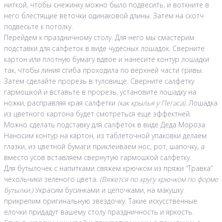
ниткой, чтобы снежинку можно было подвесить, и воткните в
него блестящие веточки одинаковой длины. Затем на скотч
подвесьте к потолку.
Перейдем к праздничному столу. Для него мы смастерим
подставки для салфеток в виде чудесных лошадок. Сверните
картон или плотную бумагу вдвое и нанесите контур лошадки
так, чтобы линия сгиба проходила по верхней части гривы.
Затем сделайте прорезь в туловище. Сверните салфетку
гармошкой и вставьте в прорезь, установите лошадку на
ножки, расправляя края салфетки
(как крылья у Пегаса)
. Лошадка
из цветного картона будет смотреться еще эффектней.
Можно сделать подставку для салфеток в виде Деда Мороза.
Наносим контур на картон, из таблеточной упаковки делаем
глазки, из цветной бумаги приклеиваем нос, рот, шапочку, а
вместо усов вставляем свернутую гармошкой салфетку.
Для бутылочек с напитками свяжем крючком из пряжи “Травка”
чехольчики зеленого цвета.
(Вяжется по кругу крючком по форме
бутылки.)
Украсим бусинками и цепочками, на макушку
прикрепим оригинальную звездочку. Такие искусственные
елочки придадут вашему столу праздничность и яркость.