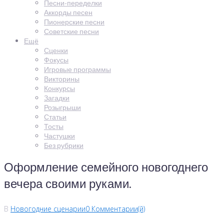
Песни-переделки
Аккорды песен
Пионерские песни
Советские песни
Ещё
Сценки
Фокусы
Игровые программы
Викторины
Конкурсы
Загадки
Розыгрыши
Статьи
Тосты
Частушки
Без рубрики
Оформление семейного новогоднего
вечера своими руками.
В
Новогодние сценарии
0 Комментарии(й)