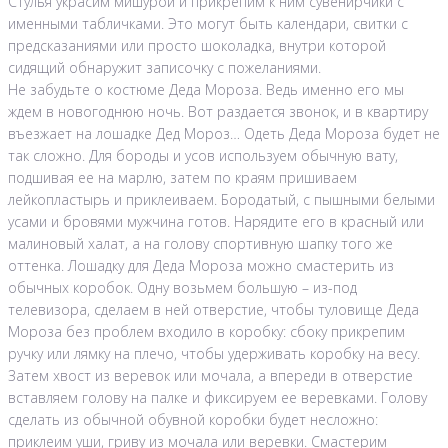
Стулья украсим мишурой и прикрепим к ним сувенирчики с
именными табличками. Это могут быть календари, свитки с
предсказаниями или просто шоколадка, внутри которой
сидящий обнаружит записочку с пожеланиями.
Не забудьте о костюме Деда Мороза. Ведь именно его мы
ждем в новогоднюю ночь. Вот раздается звонок, и в квартиру
въезжает на лошадке Дед Мороз… Одеть Деда Мороза будет не
так сложно. Для бороды и усов используем обычную вату,
подшивая ее на марлю, затем по краям пришиваем
лейкопластырь и приклеиваем. Бородатый, с пышными белыми
усами и бровями мужчина готов. Нарядите его в красный или
малиновый халат, а на голову спортивную шапку того же
оттенка. Лошадку для Деда Мороза можно смастерить из
обычных коробок. Одну возьмем большую – из-под
телевизора, сделаем в ней отверстие, чтобы туловище Деда
Мороза без проблем входило в коробку: сбоку прикрепим
ручку или лямку на плечо, чтобы удерживать коробку на весу.
Затем хвост из веревок или мочала, а впереди в отверстие
вставляем голову на палке и фиксируем ее веревками. Голову
сделать из обычной обувной коробки будет несложно:
приклеим уши, гриву из мочала или веревки. Смастерим