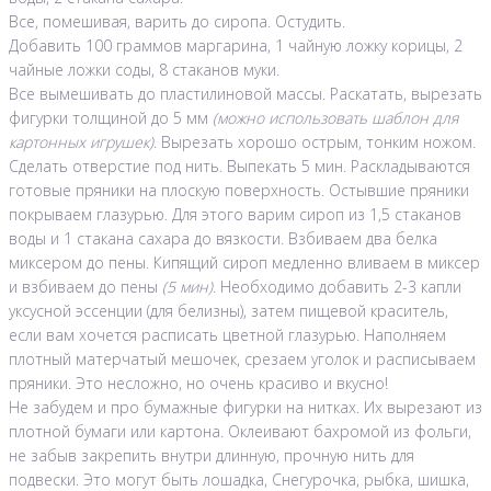
Все, помешивая, варить до сиропа. Остудить.
Добавить 100 граммов маргарина, 1 чайную ложку корицы, 2
чайные ложки соды, 8 стаканов муки.
Все вымешивать до пластилиновой массы. Раскатать, вырезать
фигурки толщиной до 5 мм
(можно использовать шаблон для
картонных игрушек)
. Вырезать хорошо острым, тонким ножом.
Сделать отверстие под нить. Выпекать 5 мин. Раскладываются
готовые пряники на плоскую поверхность. Остывшие пряники
покрываем глазурью. Для этого варим сироп из 1,5 стаканов
воды и 1 стакана сахара до вязкости. Взбиваем два белка
миксером до пены. Кипящий сироп медленно вливаем в миксер
и взбиваем до пены
(5 мин)
. Необходимо добавить 2-3 капли
уксусной эссенции (для белизны), затем пищевой краситель,
если вам хочется расписать цветной глазурью. Наполняем
плотный матерчатый мешочек, срезаем уголок и расписываем
пряники. Это несложно, но очень красиво и вкусно!
Не забудем и про бумажные фигурки на нитках. Их вырезают из
плотной бумаги или картона. Оклеивают бахромой из фольги,
не забыв закрепить внутри длинную, прочную нить для
подвески. Это могут быть лошадка, Снегурочка, рыбка, шишка,