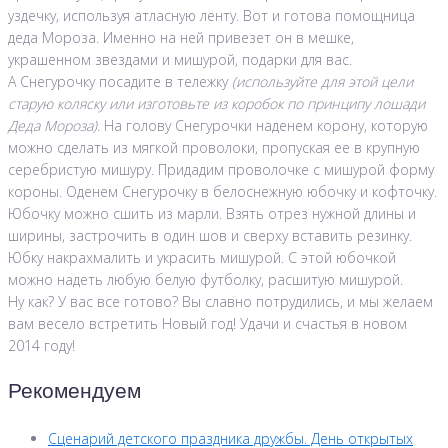
уздечку, используя атласную ленту. Вот и готова помощница
деда Мороза. Именно на ней привезет он в мешке,
украшенном звездами и мишурой, подарки для вас.
А Снегурочку посадите в тележку
(используйте для этой цели
старую коляску или изготовьте из коробок по принципу лошади
Деда Мороза)
. На голову Снегурочки наденем корону, которую
можно сделать из мягкой проволоки, пропуская ее в крупную
серебристую мишуру. Придадим проволочке с мишурой форму
короны. Оденем Снегурочку в белоснежную юбочку и кофточку.
Юбочку можно сшить из марли. Взять отрез нужной длины и
ширины, застрочить в один шов и сверху вставить резинку.
Юбку накрахмалить и украсить мишурой. С этой юбочкой
можно надеть любую белую футболку, расшитую мишурой.
Ну как? У вас все готово? Вы славно потрудились, и мы желаем
вам весело встретить Новый год! Удачи и счастья в новом
2014 году!
Рекомендуем
Сценарий детского праздника дружбы. День открытых