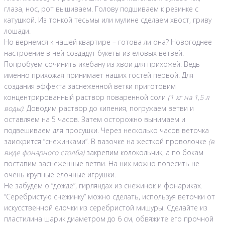
глаза, нос, рот вышиваем. Голову подшиваем к резинке с
катушкой. Из тонкой тесьмы или мулине сделаем хвост, гриву
лошади.
Но вернемся к нашей квартире – готова ли она? Новогоднее
настроение в ней создадут букеты из еловых ветвей.
Попробуем сочинить икебану из хвои для прихожей. Ведь
именно прихожая принимает наших гостей первой. Для
создания эффекта заснеженной ветки приготовим
концентрированный раствор поваренной соли
(1 кг на 1,5 л
воды)
. Доводим раствор до кипения, погружаем ветви и
оставляем на 5 часов. Затем осторожно вынимаем и
подвешиваем для просушки. Через несколько часов веточка
заискрится “снежинками”. В вазочке на жесткой проволочке
(в
виде фонарного столба)
закрепим колокольчик, а по бокам
поставим заснеженные ветви. На них можно повесить не
очень крупные елочные игрушки.
Не забудем о “дожде”, гирляндах из снежинок и фонариках.
“Серебристую снежинку” можно сделать, используя веточки от
искусственной елочки из серебристой мишуры. Сделайте из
пластилина шарик диаметром до 6 см, обвяжите его прочной