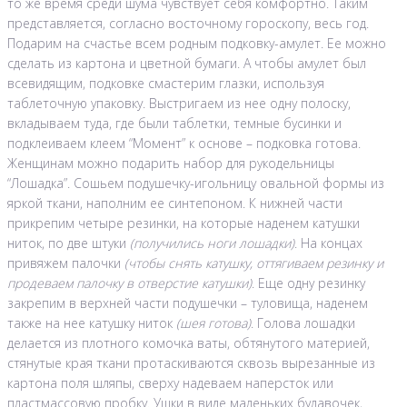
то же время среди шума чувствует себя комфортно. Таким
представляется, согласно восточному гороскопу, весь год.
Подарим на счастье всем родным подковку-амулет. Ее можно
сделать из картона и цветной бумаги. А чтобы амулет был
всевидящим, подковке смастерим глазки, используя
таблеточную упаковку. Выстригаем из нее одну полоску,
вкладываем туда, где были таблетки, темные бусинки и
подклеиваем клеем “Момент” к основе – подковка готова.
Женщинам можно подарить набор для рукодельницы
“Лошадка”. Сошьем подушечку-игольницу овальной формы из
яркой ткани, наполним ее синтепоном. К нижней части
прикрепим четыре резинки, на которые наденем катушки
ниток, по две штуки
(получились ноги лошадки)
. На концах
привяжем палочки
(чтобы снять катушку, оттягиваем резинку и
продеваем палочку в отверстие катушки)
. Еще одну резинку
закрепим в верхней части подушечки – туловища, наденем
также на нее катушку ниток
(шея готова)
. Голова лошадки
делается из плотного комочка ваты, обтянутого материей,
стянутые края ткани протаскиваются сквозь вырезанные из
картона поля шляпы, сверху надеваем наперсток или
пластмассовую пробку. Ушки в виде маленьких булавочек,