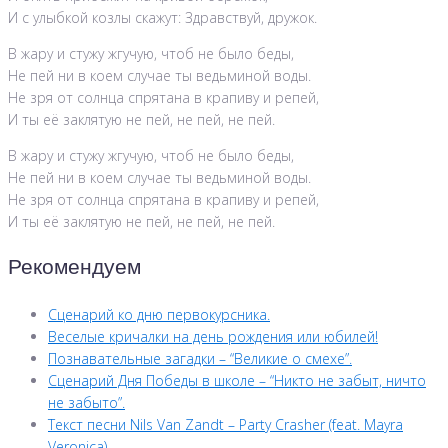
И с улыбкой козлы скажут: Здравствуй, дружок.
В жару и стужу жгучую, чтоб не было беды,
Не пей ни в коем случае ты ведьминой воды.
Не зря от солнца спрятана в крапиву и репей,
И ты её заклятую не пей, не пей, не пей.
В жару и стужу жгучую, чтоб не было беды,
Не пей ни в коем случае ты ведьминой воды.
Не зря от солнца спрятана в крапиву и репей,
И ты её заклятую не пей, не пей, не пей.
Рекомендуем
Сценарий ко дню первокурсника.
Веселые кричалки на день рождения или юбилей!
Познавательные загадки – “Великие о смехе”.
Сценарий Дня Победы в школе – “Никто не забыт, ничто
не забыто”.
Текст песни Nils Van Zandt – Party Crasher (feat. Mayra
Veronica)