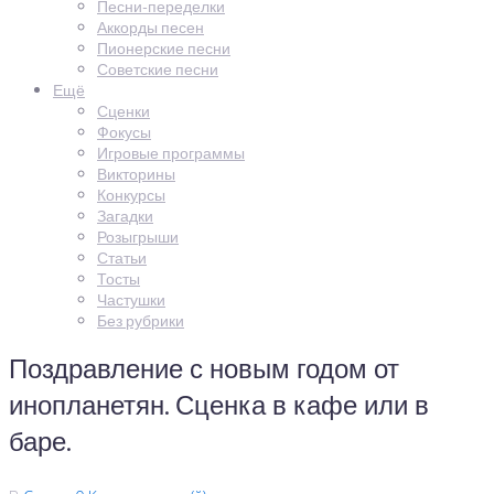
Песни-переделки
Аккорды песен
Пионерские песни
Советские песни
Ещё
Сценки
Фокусы
Игровые программы
Викторины
Конкурсы
Загадки
Розыгрыши
Статьи
Тосты
Частушки
Без рубрики
Поздравление с новым годом от
инопланетян. Сценка в кафе или в
баре.