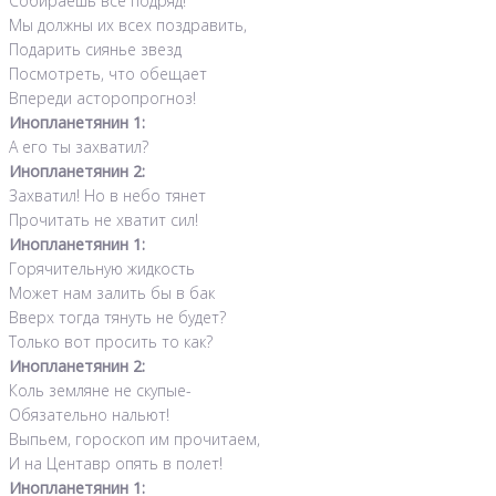
Собираешь все подряд!
Мы должны их всех поздравить,
Подарить сиянье звезд
Посмотреть, что обещает
Впереди асторопрогноз!
Инопланетянин 1:
А его ты захватил?
Инопланетянин 2:
Захватил! Но в небо тянет
Прочитать не хватит сил!
Инопланетянин 1:
Горячительную жидкость
Может нам залить бы в бак
Вверх тогда тянуть не будет?
Только вот просить то как?
Инопланетянин 2:
Коль земляне не скупые-
Обязательно нальют!
Выпьем, гороскоп им прочитаем,
И на Центавр опять в полет!
Инопланетянин 1: