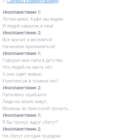
В
Сценки
0 Комментарии(й)
Инопланетянин 1:
Летим мимо. Кафе мы видим
И людей навалом в нем!
Инопланетянин 2:
Все кричат и веселятся!
Начинаем приземляться!
Инопланетянин 1:
Говорил мне папа в детстве,
Что людей на свете нет,
А они сидят живые,
Комплексов в помине нет!
Инопланетянин 2:
Папа явно ошибался:
Люди на земле живут,
Можешь их присоской тронуть…
Инопланетянин 1:
Я бы тронул, вдруг сбегут?
Инопланетянин 2:
Не сбегут сегодня праздник