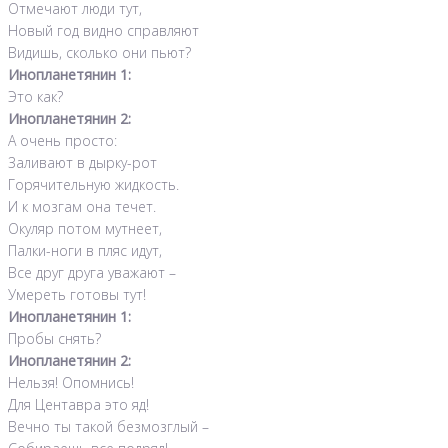
Отмечают люди тут,
Новый год видно справляют
Видишь, сколько они пьют?
Инопланетянин 1:
Это как?
Инопланетянин 2:
А очень просто:
Заливают в дырку-рот
Горячительную жидкость.
И к мозгам она течет.
Окуляр потом мутнеет,
Палки-ноги в пляс идут,
Все друг друга уважают –
Умереть готовы тут!
Инопланетянин 1:
Пробы снять?
Инопланетянин 2:
Нельзя! Опомнись!
Для Центавра это яд!
Вечно ты такой безмозглый –