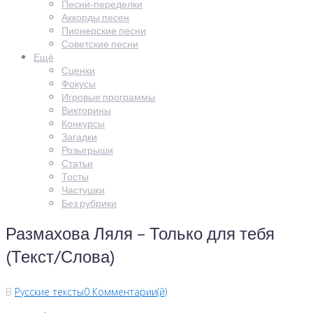
Песни-переделки
Аккорды песен
Пионерские песни
Советские песни
Ещё
Сценки
Фокусы
Игровые программы
Викторины
Конкурсы
Загадки
Розыгрыши
Статьи
Тосты
Частушки
Без рубрики
Размахова Ляля – Только для тебя
(Текст/Слова)
В
Русские тексты
0 Комментарии(й)