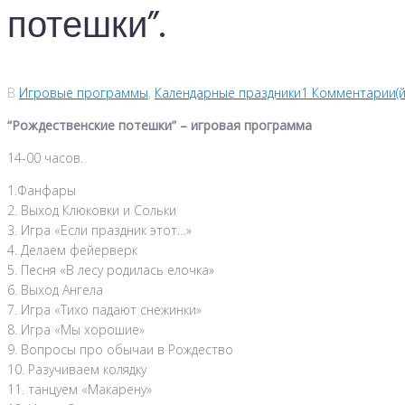
потешки”.
В
Игровые программы
,
Календарные праздники
1 Комментарии(й
“Рождественские потешки” – игровая программа
14-00 часов.
1.Фанфары
2. Выход Клюковки и Сольки
3. Игра «Если праздник этот…»
4. Делаем фейерверк
5. Песня «В лесу родилась елочка»
6. Выход Ангела
7. Игра «Тихо падают снежинки»
8. Игра «Мы хорошие»
9. Вопросы про обычаи в Рождество
10. Разучиваем колядку
11. танцуем «Макарену»