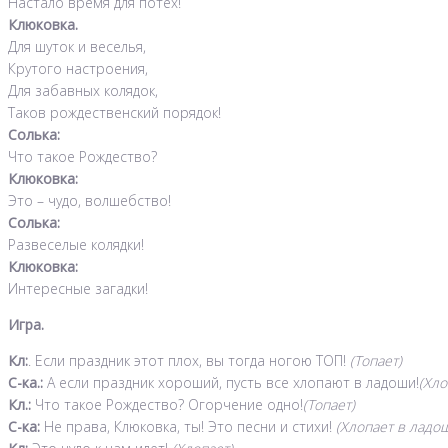
Настало время для потех!
Клюковка.
Для шуток и веселья,
Крутого настроения,
Для забавных колядок,
Таков рождественский порядок!
Солька:
Что такое Рождество?
Клюковка:
Это – чудо, волшебство!
Солька:
Развеселые колядки!
Клюковка:
Интересные загадки!
Игра.
Кл:
. Если праздник этот плох, вы тогда ногою ТОП!
(Топает)
С-ка.:
А если праздник хороший, пусть все хлопают в ладоши!
(Хло
Кл.:
Что такое Рождество? Огорчение одно!
(Топает)
С-ка:
Не права, Клюковка, ты! Это песни и стихи!
(Хлопает в ладо