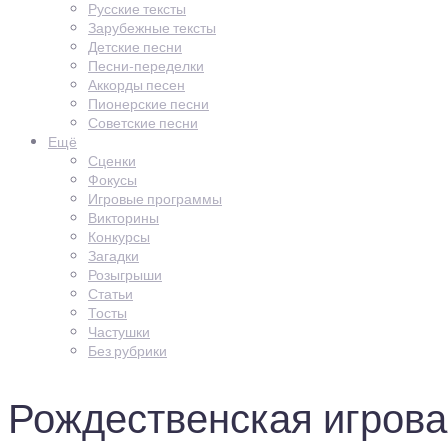
Русские тексты
Зарубежные тексты
Детские песни
Песни-переделки
Аккорды песен
Пионерские песни
Советские песни
Ещё
Сценки
Фокусы
Игровые программы
Викторины
Конкурсы
Загадки
Розыгрыши
Статьи
Тосты
Частушки
Без рубрики
Рождественская игрова