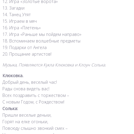
12. Игра «Золотые ворота»
13. Загадки
14. Танец Утят
15. Играем в мяч
16. Игра «Плетень»
17. Игра «Раньше мы пойдем направо»
18. Вспоминаем волшебные предметы
19. Подарки от Ангела
20. Прощание артистов!
Музыка, Появляются Кукла Клюковка и Клоун Солька.
Клюковка.
Добрый день, веселый час!
Рады снова видеть вас!
Всех поздравить с торжеством –
С новым Годом, с Рождеством!
Солька:
Пришли веселые деньки,
Горят на елке огоньки,
Повсюду слышно звонкий смех –