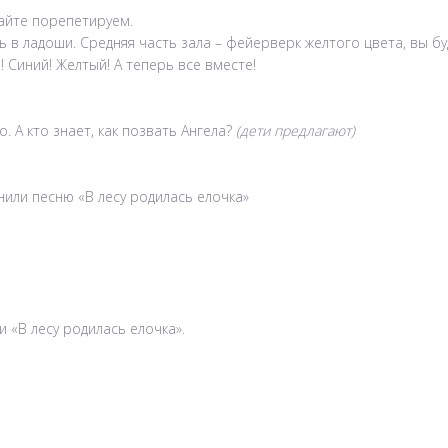
айте порепетируем.
ь в ладоши. Средняя часть зала – фейерверк желтого цвета, вы б
! Синий! Желтый! А теперь все вместе!
. А кто знает, как позвать Ангела?
(дети предлагают)
нили песню «В лесу родилась елочка»
и «В лесу родилась елочка».