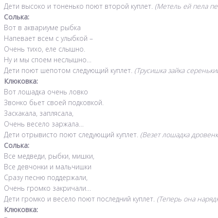
Дети высоко и тоненько поют второй куплет.
(Метель ей пела пе
Солька:
Вот в аквариуме рыбка
Напевает всем с улыбкой –
Очень тихо, еле слышно.
Ну и мы споем неслышно…
Дети поют шепотом следующий куплет.
(Трусишка зайка сереньки
Клюковка:
Вот лошадка очень ловко
Звонко бьет своей подковкой.
Заскакала, заплясала,
Очень весело заржала…
Дети отрывисто поют следующий куплет.
(Везет лошадка дровенки
Солька:
Все медведи, рыбки, мишки,
Все девчонки и мальчишки
Сразу песню поддержали,
Очень громко закричали…
Дети громко и весело поют последний куплет.
(Теперь она наряд
Клюковка: