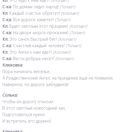
Кл:
Это чудо к нам идет!
(Хлопает)
С-ка:
По домам сидит народ!
(Топает)
Кл:
Каждый счастье обретет!
(Хлопает)
С-ка:
Все дороги заметет!
(Топает)
Кл:
Будет светлым этот праздник!
(Хлопает)
С-ка:
На дворе мороз-проказник!
(Топает)
Кл:
Это санок быстрый бег!
(Хлопает)
С-ка:
Счастлив каждый человек!
(Топает)
Кл:
Это Ангел к нам идет!
(Хлопает)
С-ка:
Вести добрые несет!
(Хлопает)
Клюковка:
Пора начинать веселье,
А Рождественский Ангел, на празднике еще не появился,
Наверное, по дороге заблудился!
Солька:
Чтобы он дорогу отыскал
В этот светлый новогодний зал,
Подготовиться нужно
И встретить его дружно!
Клюковка: