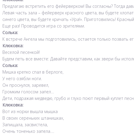
Предлагаю встретить его фейерверком! Вы согласны? Тогда дав
Левая часть зала – фейерверк красного цвета, вы будете хлопат
синего цвета, вы будете кричать «Ура!». Приготовились! Красный
Еще раз! Проводится игра со зрителями.
Солька:
К встрече Ангела мы подготовились, остается только позвать его
Клюковка:
Веселой песенкой!
Будем петь все вместе: Давайте представим, как звери бы испол
Солька:
Мишка крепко спал в берлоге,
У него озябли ноги.
Он проснулся, заревел,
Громким голосом запел…
Дети, подражая медведю, грубо и глухо поют первый куплет песн
Клюковка:
Вот из норки вышла мышка
В своих сереньких штанишках,
Запищала, засвистела,
Очень тоненько запела….