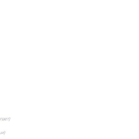
пает)
ши)