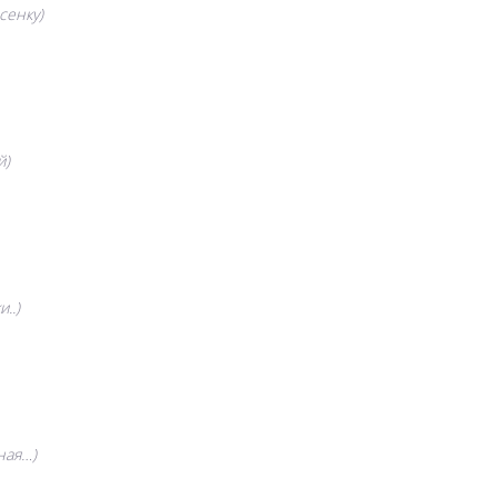
сенку)
й)
..)
ная…)