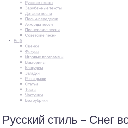
Русские тексты
Зарубежные тексты
Детские песни
Песни-переделки
Аккорды песен
Пионерские песни
Советские песни
Ещё
Сценки
Фокусы
Игровые программы
Викторины
Конкурсы
Загадки
Розыгрыши
Статьи
Тосты
Частушки
Без рубрики
Русский стиль – Снег в