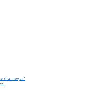
ше благородие”.
та.