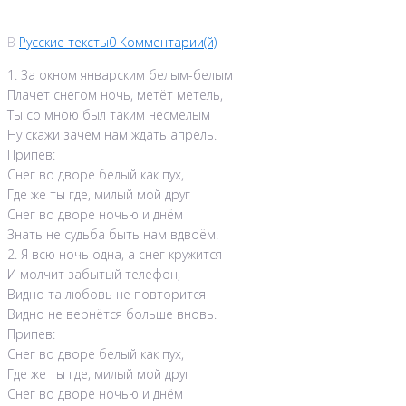
В
Русские тексты
0 Комментарии(й)
1. За окном январским белым-белым
Плачет снегом ночь, метёт метель,
Ты со мною был таким несмелым
Ну скажи зачем нам ждать апрель.
Припев:
Снег во дворе белый как пух,
Где же ты где, милый мой друг
Снег во дворе ночью и днём
Знать не судьба быть нам вдвоём.
2. Я всю ночь одна, а снег кружится
И молчит забытый телефон,
Видно та любовь не повторится
Видно не вернётся больше вновь.
Припев:
Снег во дворе белый как пух,
Где же ты где, милый мой друг
Снег во дворе ночью и днём