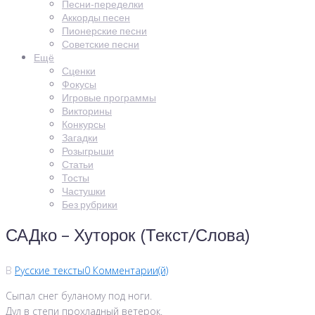
Песни-переделки
Аккорды песен
Пионерские песни
Советские песни
Ещё
Сценки
Фокусы
Игровые программы
Викторины
Конкурсы
Загадки
Розыгрыши
Статьи
Тосты
Частушки
Без рубрики
САДко – Хуторок (Текст/Слова)
В
Русские тексты
0 Комментарии(й)
Сыпал снег буланому под ноги.
Дул в степи прохладный ветерок.