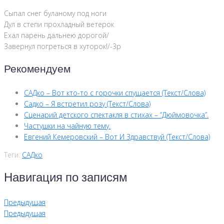
Сыпал снег буланому под ноги
Дул в степи прохладный ветерок
Ехал парень дальнею дорогой/
Завернул погреться в хуторок!/-3р
Рекомендуем
САДко – Вот кто-то с горочки спущается (Текст/Слова)
Садко – Я встретил розу (Текст/Слова)
Сценарий детского спектакля в стихах – “Дюймовочка”.
Частушки на чайную тему.
Евгений Кемеровский – Вот И Здравствуй (Текст/Слова)
Теги:
САДко
Навигация по записям
Предыдущая
Предыдущая