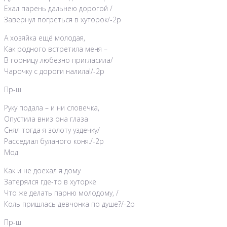
Ехал парень дальнею дорогой /
Завернул погреться в хуторок/-2р
А хозяйка ещё молодая,
Как родного встретила меня –
В горницу любезно пригласила/
Чарочку с дороги налила!/-2р
Пр-ш
Руку подала – и ни словечка,
Опустила вниз она глаза
Снял тогда я золоту уздечку/
Расседлал буланого коня./-2р
Мод
Как и не доехал я дому
Затерялся где-то в хуторке
Что же делать парню молодому, /
Коль пришлась девчонка по душе?/-2р
Пр-ш