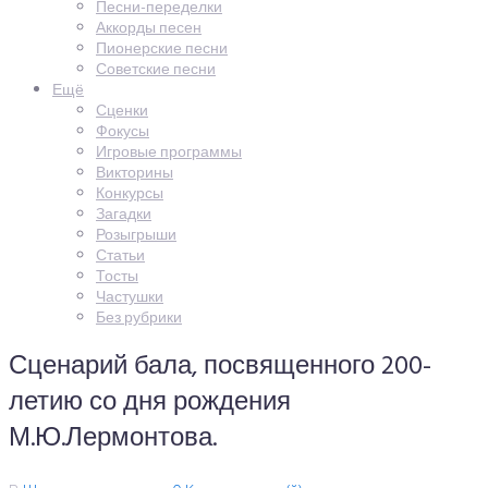
Песни-переделки
Аккорды песен
Пионерские песни
Советские песни
Ещё
Сценки
Фокусы
Игровые программы
Викторины
Конкурсы
Загадки
Розыгрыши
Статьи
Тосты
Частушки
Без рубрики
Сценарий бала, посвященного 200-
летию со дня рождения
М.Ю.Лермонтова.