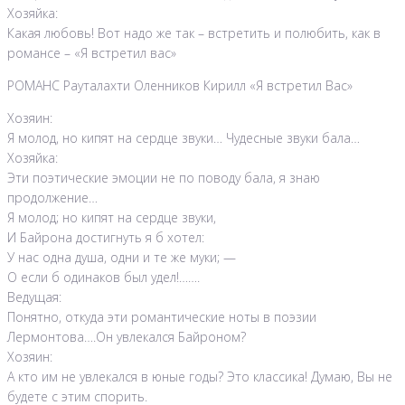
Хозяйка:
Какая любовь! Вот надо же так – встретить и полюбить, как в
романсе – «Я встретил вас»
РОМАНС Рауталахти Оленников Кирилл «Я встретил Вас»
Хозяин:
Я молод, но кипят на сердце звуки… Чудесные звуки бала…
Хозяйка:
Эти поэтические эмоции не по поводу бала, я знаю
продолжение…
Я молод; но кипят на сердце звуки,
И Байрона достигнуть я б хотел:
У нас одна душа, одни и те же муки; —
О если б одинаков был удел!…….
Ведущая:
Понятно, откуда эти романтические ноты в поэзии
Лермонтова….Он увлекался Байроном?
Хозяин:
А кто им не увлекался в юные годы? Это классика! Думаю, Вы не
будете с этим спорить.