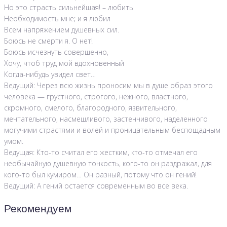
Но это страсть сильнейшая! – любить
Необходимость мне; и я любил
Всем напряжением душевных сил.
Боюсь не смерти я. О нет!
Боюсь исчезнуть совершенно,
Хочу, чтоб труд мой вдохновенный
Когда-нибудь увидел свет…
Ведущий: Через всю жизнь проносим мы в душе образ этого
человека — грустного, строгого, нежного, властного,
скромного, смелого, благородного, язвительного,
мечтательного, насмешливого, застенчивого, наделенного
могучими страстями и волей и проницательным беспощадным
умом.
Ведущая: Кто-то считал его жестким, кто-то отмечал его
необычайную душевную тонкость, кого-то он раздражал, для
кого-то был кумиром… Он разный, потому что он гений!
Ведущий: А гений остается современным во все века.
Рекомендуем