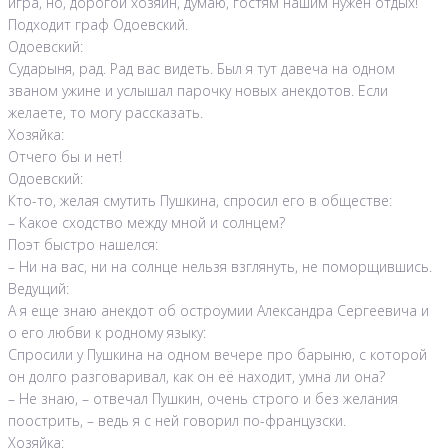
игра, но, дорогой хозяин, думаю, гостям нашим нужен отдых!
Подходит граф Одоевский.
Одоевский:
Сударыня, рад. Рад вас видеть. Был я тут давеча на одном
званом ужине и услышал парочку новых анекдотов. Если
желаете, то могу рассказать.
Хозяйка:
Отчего бы и нет!
Одоевский:
Кто-то, желая смутить Пушкина, спросил его в обществе:
– Какое сходство между мной и солнцем?
Поэт быстро нашелся:
– Ни на вас, ни на солнце нельзя взглянуть, не поморщившись.
Ведущий:
А я еще знаю анекдот об остроумии Александра Сергеевича и
о его любви к родному языку:
Спросили у Пушкина на одном вечере про барыню, с которой
он долго разговаривал, как он её находит, умна ли она?
– Не знаю, – отвечал Пушкин, очень строго и без желания
поострить, – ведь я с ней говорил по-французски.
Хозяйка: