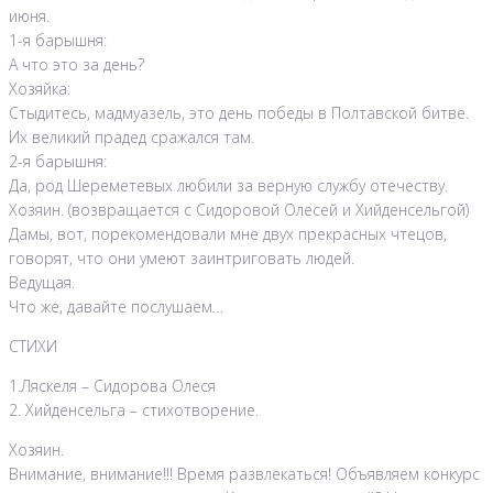
июня.
1-я барышня:
А что это за день?
Хозяйка:
Стыдитесь, мадмуазель, это день победы в Полтавской битве.
Их великий прадед сражался там.
2-я барышня:
Да, род Шереметевых любили за верную службу отечеству.
Хозяин. (возвращается с Сидоровой Олесей и Хийденсельгой)
Дамы, вот, порекомендовали мне двух прекрасных чтецов,
говорят, что они умеют заинтриговать людей.
Ведущая.
Что же, давайте послушаем…
СТИХИ
1.Ляскеля – Сидорова Олеся
2. Хийденсельга – стихотворение.
Хозяин.
Внимание, внимание!!! Время развлекаться! Объявляем конкурс