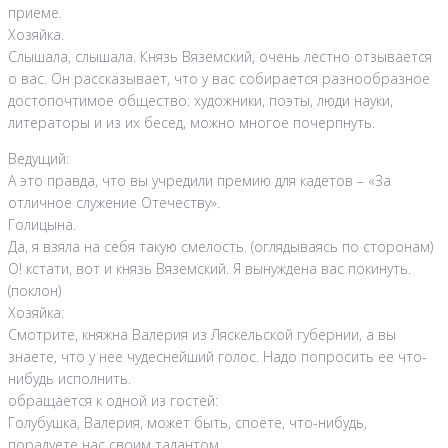
приеме.
Хозяйка.
Слышала, слышала. Князь Вяземский, очень лестно отзывается
о вас. Он рассказывает, что у вас собирается разнообразное
достопочтимое общество: художники, поэты, люди науки,
литераторы и из их бесед, можно многое почерпнуть.
Ведущий:
А это правда, что вы учредили премию для кадетов – «За
отличное служение Отечеству».
Голицына.
Да, я взяла на себя такую смелость. (оглядываясь по сторонам)
О! кстати, вот и князь Вяземский. Я вынуждена вас покинуть.
(поклон)
Хозяйка:
Смотрите, княжна Валерия из Ляскельской губернии, а вы
знаете, что у нее чудеснейший голос. Надо попросить ее что-
нибудь исполнить.
обращается к одной из гостей:
Голубушка, Валерия, может быть, споёте, что-нибудь,
порадуете нас своим талантом.