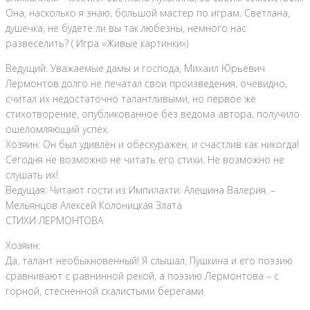
Она, насколько я знаю, большой мастер по играм. Светлана,
душечка, не будете ли вы так любезны, немного нас
развеселить? ( Игра «Живые картинки»)
Ведущий: Уважаемые дамы и господа, Михаил Юрьевич
Лермонтов долго не печатал свои произведения, очевидно,
считал их недостаточно талантливыми, но первое же
стихотворение, опубликованное без ведома автора, получило
ошеломляющий успех.
Хозяин: Он был удивлён и обескуражен, и счастлив как никогда!
Сегодня не возможно не читать его стихи. Не возможно не
слушать их!
Ведущая: Читают гости из Импилахти: Алешина Валерия. –
Мельянцов Алексей Колоницкая Злата
СТИХИ ЛЕРМОНТОВА
Хозяин:
Да, талант необыкновенный! Я слышал, Пушкина и его поэзию
сравнивают с равнинной рекой, а поэзию Лермонтова – с
горной, стесненной скалистыми берегами.