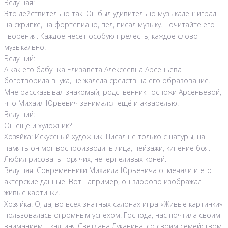
Ведущая:
Это действительно так. Он был удивительно музыкален: играл
на скрипке, на фортепиано, пел, писал музыку. Почитайте его
творения. Каждое несет особую прелесть, каждое слово
музыкально.
Ведущий:
А как его бабушка Елизавета Алексеевна Арсеньева
боготворила внука, не жалела средств на его образование.
Мне рассказывал знакомый, родственник госпожи Арсеньевой,
что Михаил Юрьевич занимался ещё и акварелью.
Ведущий:
Он еще и художник?
Хозяйка: Искуссный художник! Писал не только с натуры, на
память он мог воспроизводить лица, пейзажи, кипение боя.
Любил рисовать горячих, нетерпеливых коней.
Ведущая: Современники Михаила Юрьевича отмечали и его
актёрские данные. Вот например, он здорово изображал
живые картинки.
Хозяйка: О, да, во всех знатных салонах игра «Живые картинки»
пользовалась огромным успехом. Господа, нас почтила своим
вниманием – княгиня Светлана Луканина, со своим семейством.