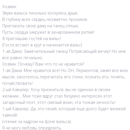
Хозяин:
Звуки вальса тихонько коснулись души,
В глубину всех сердец незаметно проникли.
Пригласить свою даму на танец спеши,
Пусть сердца закружат в зачарованном ритме!
Я приглашаю гостей на вальс!
(Гости встают в круг и начинается вальс)
1-ая Дама: Замечательный танец! Потрясающий вечер! Но мне
все равно печально.
Хозяин: Почему? Вам что-то не нравится?
1-ая Дама: Мне нравится все! Но ОН, Лермонтов, занял все мои
мысли, захотелось перечитать его стихи, познать его, понять,
почувствовать!
2-ый Кавалер: Хочу признаться, вы не одиноки в своем
желании… Мне тоже вдруг стал безумно интересен этот
загадочный поэт, этот смелый воин, эта тонкая личность!
1-ый Кавалер: Да, это гений, который еще долго будет великой
тайной!
(чтение за кадром на фоне вальса):
Я не могу любовь определить,