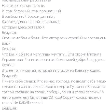
Час неизбежный расставанья
Настал и я сказал: прости.
И стих безумный, стих прощальный
В альбом твой бросил для тебя,
Как след единственный, печальный,
Который здесь оставлю я.
Ведущая:
Сколько любви и боли… Кто автор этих строк? Они посвящены
Вам?
Хозяйка:
Что Вы! Я об этом могу лишь мечтать… Эти строки Михаила
Лермонтова. Я списала их из альбома моей доброй подруги…
Хозяин:
Это не тот ли малый, который за стишок на Кавказ угодил?..
Ведущий:
Ничего себе стишок! Кто из нас, господа, позволит себе такую
смелость, назвать виновников в смерти Пушкина « Вы жалкою
толпой стоящие на троне, победы , гения и славы палачи»!? А
на то время ему было лишь 23 года! Сорви-голова, честное
слово! Но КАКАЯ голова!
Ведущая: