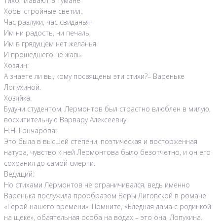
Тихо плавают в тумане
Хоры стройные светил.
Час разлуки, час свиданья-
Им ни радость, ни печаль,
Им в грядущем нет желанья
И прошедшего не жаль.
Хозяин:
А знаете ли вы, кому посвящены эти стихи?– Вареньке
Лопухиной.
Хозяйка:
Будучи студентом, Лермонтов был страстно влюблен в милую,
восхитительную Варвару Алексеевну.
Н.Н. Гончарова:
Это была в высшей степени, поэтическая и восторженная
натура, чувство к ней Лермонтова было безотчетно, и он его
сохранил до самой смерти.
Ведущий:
Но стихами Лермонтов не ограничивался, ведь именно
Варенька послужила прообразом Веры Лиговской в романе
«Герой нашего времени». Помните, «Бледная дама с родинкой
на щеке», обаятельная особа на водах – это она, Лопухина.