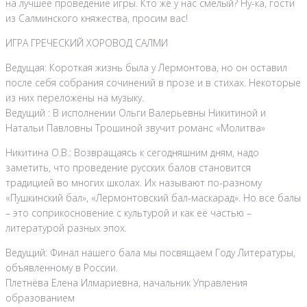
на лучшее проведение игры. Кто же у нас смелый? Ну-ка, гости
из Салминского княжества, просим вас!
ИГРА ГРЕЧЕСКИЙ ХОРОВОД САЛМИ
Ведущая: Короткая жизнь была у Лермонтова, но он оставил
после себя собрания сочинений в прозе и в стихах. Некоторые
из них переложены на музыку.
Ведущий : В исполнении Ольги Валерьевны Никитиной и
Натальи Павловны Трошиной звучит романс «Молитва»
Никитина О.В.: Возвращаясь к сегодняшним дням, надо
заметить, что проведение русских балов становится
традицией во многих школах. Их называют по-разному
«Пушкинский бал», «Лермонтовский бал-маскарад». Но все балы
– это соприкосновение с культурой и как её частью –
литературой разных эпох.
Ведущий: Финал нашего бала мы посвящаем Году Литературы,
объявленному в России.
Плетнёва Елена Илмариевна, начальник Управления
образованием