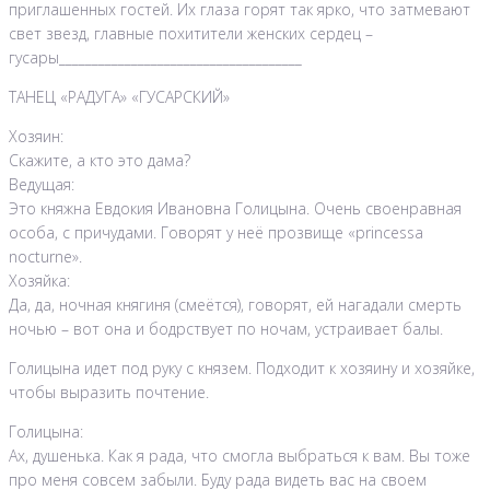
приглашенных гостей. Их глаза горят так ярко, что затмевают
свет звезд, главные похитители женских сердец –
гусары_____________________________________
ТАНЕЦ «РАДУГА» «ГУСАРСКИЙ»
Хозяин:
Скажите, а кто это дама?
Ведущая:
Это княжна Евдокия Ивановна Голицына. Очень своенравная
особа, с причудами. Говорят у неё прозвище «prinсessa
nocturne».
Хозяйка:
Да, да, ночная княгиня (смеётся), говорят, ей нагадали смерть
ночью – вот она и бодрствует по ночам, устраивает балы.
Голицына идет под руку с князем. Подходит к хозяину и хозяйке,
чтобы выразить почтение.
Голицына:
Ах, душенька. Как я рада, что смогла выбраться к вам. Вы тоже
про меня совсем забыли. Буду рада видеть вас на своем