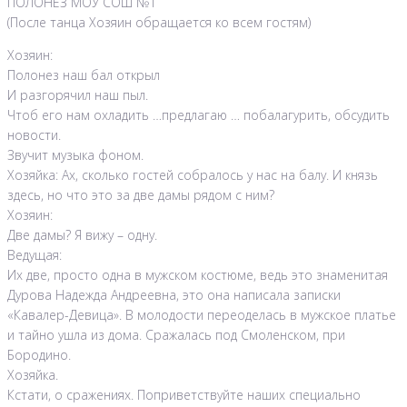
ПОЛОНЕЗ МОУ СОШ №1
(После танца Хозяин обращается ко всем гостям)
Хозяин:
Полонез наш бал открыл
И разгорячил наш пыл.
Чтоб его нам охладить …предлагаю … побалагурить, обсудить
новости.
Звучит музыка фоном.
Хозяйка: Ах, сколько гостей собралось у нас на балу. И князь
здесь, но что это за две дамы рядом с ним?
Хозяин:
Две дамы? Я вижу – одну.
Ведущая:
Их две, просто одна в мужском костюме, ведь это знаменитая
Дурова Надежда Андреевна, это она написала записки
«Кавалер-Девица». В молодости переоделась в мужское платье
и тайно ушла из дома. Сражалась под Смоленском, при
Бородино.
Хозяйка.
Кстати, о сражениях. Поприветствуйте наших специально