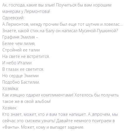
Ах, господа, какие вы злые! Поучиться бы вам хорошим
манерам у Лермонтова!
Одоевский:
А Лермонтов, между прочим был еще тот шутник и ловелас…
Знаете, какой стих на балу он написал Мусиной-Пушкиной?
Графиня Эмилия –
Белее чем лилия,
Стройней ее талии
На свете не встретится.
И небо Италии
В глазах ее светится.
Но сердце Эмилии
Подобно Бастилии.
Хозяйка:
Как изящно одарил комплиментами! Хотелось бы получить
такое же в свой альбом!
Хозяин:
Кто знает, может, кто и вам тоже напишет. А ,впрочем, мы
сейчас это сможем узнать! Давайте немного поиграем в
«Фанты». Может, кому и выпадет задание.