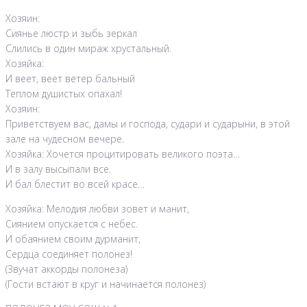
Хозяин:
Сиянье люстр и зыбь зеркал
Слились в один мираж хрустальный.
Хозяйка:
И веет, веет ветер бальный
Теплом душистых опахал!
Хозяин:
Приветствуем вас, дамы и господа, судари и сударыни, в этой
зале на чудесном вечере.
Хозяйка: Хочется процитировать великого поэта…
И в залу высыпали все.
И бал блестит во всей красе…
Хозяйка: Мелодия любви зовет и манит,
Сиянием опускается с небес.
И обаянием своим дурманит,
Сердца соединяет полонез!
(Звучат аккорды полонеза)
(Гости встают в круг и начинается полонез)