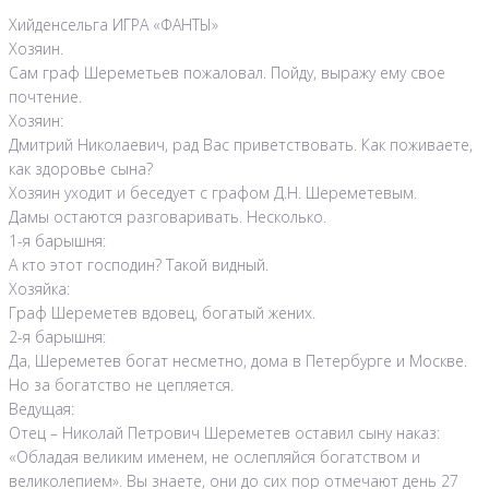
Хийденсельга ИГРА «ФАНТЫ»
Хозяин.
Сам граф Шереметьев пожаловал. Пойду, выражу ему свое
почтение.
Хозяин:
Дмитрий Николаевич, рад Вас приветствовать. Как поживаете,
как здоровье сына?
Хозяин уходит и беседует с графом Д.Н. Шереметевым.
Дамы остаются разговаривать. Несколько.
1-я барышня:
А кто этот господин? Такой видный.
Хозяйка:
Граф Шереметев вдовец, богатый жених.
2-я барышня:
Да, Шереметев богат несметно, дома в Петербурге и Москве.
Но за богатство не цепляется.
Ведущая:
Отец – Николай Петрович Шереметев оставил сыну наказ:
«Обладая великим именем, не ослепляйся богатством и
великолепием». Вы знаете, они до сих пор отмечают день 27