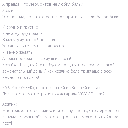
А правда, что Лермонтов не любил балы?
Хозяин:
Это правда, но на это есть свои причины! Не до балов было!
И скучно и грустно
и некому руку подать
В минуту душевной невзгоды…
Желанья!.. что пользы напрасно
И вечно желать!
А годы проходят – все лучшие годы!
Хозяйка: Так давайте не будем предаваться грусти в такой
замечательный день! Я как хозяйка бала приглашаю всех
немного поиграть!
ХАРЛУ « РУЧЕЕК», перетекающий в «Венский вальс»
После этого идет отрывок «Маскарад» МОУ СОШ №2
Хозяин:
Мне только что сказали удивительную вещь, что Лермонтов
занимался музыкой? Ну, этого просто не может быть! Он же
поэт!