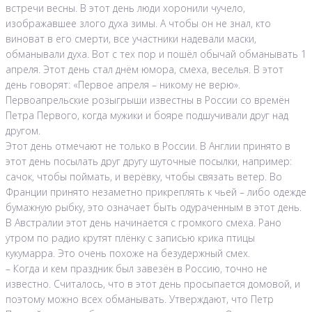
встречи весны. В этот день люди хоронили чучело,
изображавшее злого духа зимы. А чтобы он не знал, кто
виноват в его смерти, все участники надевали маски,
обманывали духа. Вот с тех пор и пошёл обычай обманывать 1
апреля. Этот день стал днём юмора, смеха, веселья. В этот
день говорят: «Первое апреля – никому не верю».
Первоапрельские розыгрыши известны в России со времён
Петра Первого, когда мужики и бояре подшучивали друг над
другом.
Этот день отмечают не только в России. В Англии принято в
этот день посылать друг другу шуточные посылки, например:
сачок, чтобы поймать, и верёвку, чтобы связать ветер. Во
Франции принято незаметно прикреплять к чьей – либо одежде
бумажную рыбку, это означает быть одураченным в этот день.
В Австралии этот день начинается с громкого смеха. Рано
утром по радио крутят плёнку с записью крика птицы
кукумарра. Это очень похоже на безудержный смех.
– Когда и кем праздник был завезён в Россию, точно не
известно. Считалось, что в этот день просыпается домовой, и
поэтому можно всех обманывать. Утверждают, что Петр