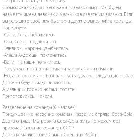
1 апреля празднуют Юморину.
Скомороха2.Сейчас мы с вами познакомимся. Мы будем
называть имена девочек и мальчиков давать им задания. Если
вы услышите своё имя быстро и дружно выполняйте команды.
Попробуем:
-Саша, Лена- покажитесь
-Оли, Светы- поднимитесь
-Эльвиры, марины- улыбнитесь
-Алёши Андрюши- поклонитесь
-Вани , Наташи- потянитесь
-Тот, у кого имя на «и»- руками как крыльями взмахни.
-Но, а те кого мы не назвали, пусть сделают следующие в зале:
Девочки будут в ладоши хлопать,
А мальчики громко ногами топать!
Приготовились! Начали!
Разделение на команды (6 человек)
Придумывание название команд ( Название отряда: Coca-Cola
Девиз отряда: Мы ребята Coca-Cola, жить не можем без
прикола!,Название команды: СССР
Девиз команды: Союз Самых Смешных Ребят!)