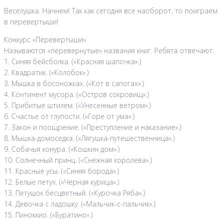
Веселушка. Начнем! Так как сегодня все наоборот, то поиграем
в перевертыши!
Конкурс «Перевертыши»
Называются «перевернутые» названия книг. Ребята отвечают.
1. Синяя бейсболка. («Красная шапочка».)
2. Квадратик. («Колобок».)
3. Мышка в босоножках. («Кот в сапогах».)
4. Континент мусора. («Остров сокровищ».)
5. Прибитые штилем. («Унесенные ветром».)
6. Счастье от глупости. («Горе от ума».)
7. Закон и поощрение. («Преступление и наказание».)
8. Мышка-домоседка. («Лягушка-путешественница».)
9. Собачья конура. («Кошкин дом».)
10. Солнечный принц. («Снежная королева».)
11. Красные усы. («Синяя борода».)
12. Белые петух. («Черная курица».)
13. Петушок бесцветный. («Курочка Ряба».)
14. Девочка с ладошку. («Мальчик-с-пальчик».)
15. Пиноккио. («Буратино».)