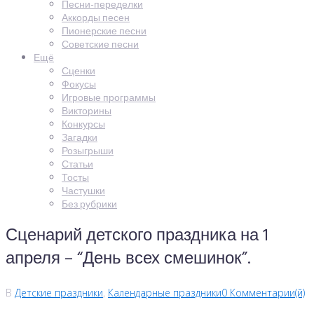
Песни-переделки
Аккорды песен
Пионерские песни
Советские песни
Ещё
Сценки
Фокусы
Игровые программы
Викторины
Конкурсы
Загадки
Розыгрыши
Статьи
Тосты
Частушки
Без рубрики
Сценарий детского праздника на 1
апреля – “День всех смешинок”.
В
Детские праздники
,
Календарные праздники
0 Комментарии(й)