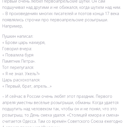
Первый очень любил первоапрельские шутки. Он сам
подшучивал над другими и не обижался, когда шутили над ним.
– В произведениях многих писателей и поэтов конца 17 века
появлялись строчки про первоапрельские розыгрыши.
Например,
Пушкин написал:
« Брови царь нахмуря,
Говорил вчера:
« Повалила буря
Памятник Петра».
Тот перепугался:
« Я не знал. Ужель?»
Царь расхохотался:
« Первый, брат, апрель…»
– И сейчас в России очень любят этот праздник. Первого
апреля уместны весёлые розыгрыши, обманы. Когда удаётся
подшутить над человеком так, чтобы он и не понял, что это
розыгрыш, то День смеха удался. «Столицей юмора и смеха»
считается Одесса. Там со времён Советского Союза ежегодно