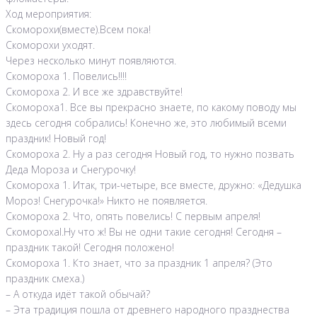
Ход мероприятия:
Скоморохи(вместе).Всем пока!
Скоморохи уходят.
Через несколько минут появляются.
Скомороха 1. Повелись!!!!
Скомороха 2. И все же здравствуйте!
Скомороха1. Все вы прекрасно знаете, по какому поводу мы
здесь сегодня собрались! Конечно же, это любимый всеми
праздник! Новый год!
Скомороха 2. Ну а раз сегодня Новый год, то нужно позвать
Деда Мороза и Снегурочку!
Скомороха 1. Итак, три-четыре, все вместе, дружно: «Дедушка
Мороз! Снегурочка!» Никто не появляется.
Скомороха 2. Что, опять повелись! С первым апреля!
Скоморохаl.Hy что ж! Вы не одни такие сегодня! Сегодня –
праздник такой! Сегодня положено!
Скомороха 1. Кто знает, что за праздник 1 апреля? (Это
праздник смеха.)
– А откуда идёт такой обычай?
– Эта традиция пошла от древнего народного празднества