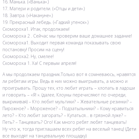
16. Манька. («Ванька».)
17. Матери и родители. («Отцы и дети».)
18. Завтра. («Накануне».)
19. Прекрасный лебедь. («Гадкий утенок».)
Скомороха1. Итак, продолжаем!
Скомороха 2 . Сейчас мы проверим ваше домашнее задание!
Скомороха1. Выходит первая команда показывать свою
постановку! Просим на сцену!
Скомороха2. Ну, смелее!
Скомороха 1. Ха! С первым апреля!
А мы продолжаем праздник.Только вот я сомневаюсь, нравятся
ли ребятам игры. Ведь в них можно выигрывать, а можно и
проигрывать. Прошу тех, кто любит играть – хлопать в ладоши
и говорить – «Я! ». (далее, Клоуны перечисляют по очереди,
выкрикивая) – Кто любит мультики? – Жевательные резинки? –
Пирожное? – Мороженое? – Подзатыльники? – Кому нравиться
лето? – Кто любит загорать? – Купаться… в грязной луже? –
Петь? – Танцевать? Ого! Как много ребят любят танцевать!
Ну что ж, тогда приглашаем всех ребят на веселый танец! (Дети
все выходят на танцевальную площадку)