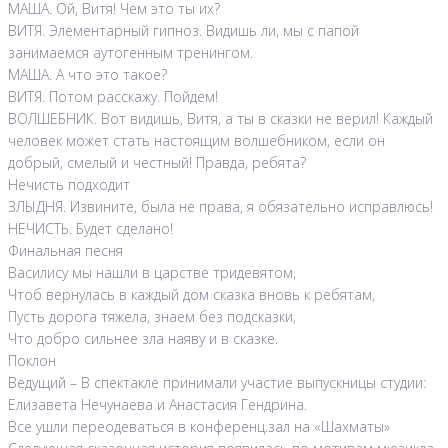
МАША. Ой, Витя! Чем это ты их?
ВИТЯ. Элементарный гипноз. Видишь ли, мы с папой
занимаемся аутогенным тренингом.
МАША. А что это такое?
ВИТЯ. Потом расскажу. Пойдем!
ВОЛШЕБНИК. Вот видишь, Витя, а ты в сказки не верил! Каждый
человек может стать настоящим волшебником, если он
добрый, смелый и честный! Правда, ребята?
Нечисть подходит
ЗЛЫДНЯ. Извините, была не права, я обязательно исправлюсь!
НЕЧИСТЬ. Будет сделано!
Финальная песня
Василису мы нашли в царстве тридевятом,
Чтоб вернулась в каждый дом сказка вновь к ребятам,
Пусть дорога тяжела, знаем без подсказки,
Что добро сильнее зла наяву и в сказке.
Поклон
Ведущий – В спектакле принимали участие выпускницы студии:
Елизавета Нечунаева и Анастасия Гендрина.
Все ушли переодеваться в конференц.зал на «Шахматы»