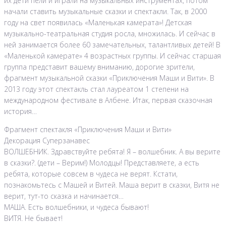
их дети пели и играли на музыкальных инструментах, потом
начали ставить музыкальные сказки и спектакли. Так, в 2000
году на свет появилась «Маленькая камерата»! Детская
музыкально-театральная студия росла, множилась. И сейчас в
ней занимается более 60 замечательных, талантливых детей! В
«Маленькой камерате» 4 возрастных группы. И сейчас старшая
группа представит вашему вниманию, дорогие зрители,
фрагмент музыкальной сказки «Приключения Маши и Вити». В
2013 году этот спектакль стал лауреатом 1 степени на
международном фестивале в Албене. Итак, первая сказочная
история…
Фрагмент спектакля «Приключения Маши и Вити»
Декорация Суперзанавес
ВОЛШЕБНИК. Здравствуйте ребята! Я – волшебник. А вы верите
в сказки?. (дети – Верим!) Молодцы! Представляете, а есть
ребята, которые совсем в чудеса не верят. Кстати,
познакомьтесь с Машей и Витей. Маша верит в сказки, Витя не
верит, тут-то сказка и начинается…
МАША. Есть волшебники, и чудеса бывают!
ВИТЯ. Не бывает!