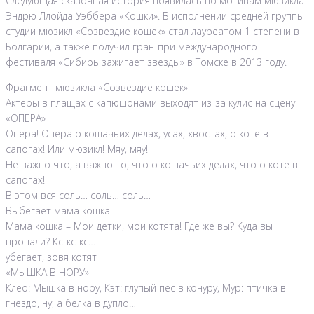
Следующая сказочная история появилась по мотивам мюзикла
Эндрю Ллойда Уэббера «Кошки». В исполнении средней группы
студии мюзикл «Созвездие кошек» стал лауреатом 1 степени в
Болгарии, а также получил гран-при международного
фестиваля «Сибирь зажигает звезды» в Томске в 2013 году.
Фрагмент мюзикла «Созвездие кошек»
Актеры в плащах с капюшонами выходят из-за кулис на сцену
«ОПЕРА»
Опера! Опера о кошачьих делах, усах, хвостах, о коте в
сапогах! Или мюзикл! Мяу, мяу!
Не важно что, а важно то, что о кошачьих делах, что о коте в
сапогах!
В этом вся соль… соль… соль…
Выбегает мама кошка
Мама кошка – Мои детки, мои котята! Где же вы? Куда вы
пропали? Кс-кс-кс…
убегает, зовя котят
«МЫШКА В НОРУ»
Клео: Мышка в нору, Кэт: глупый пес в конуру, Мур: птичка в
гнездо, ну, а белка в дупло…