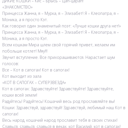
ДИКИЕ КОШКИ – Кис – Брысь – Цап-царап!
«ЗНАКОМСТВО»
Принцесса Жанна, я – Мурка, я – Элизабет! Я – Клеопатра, я –
Моника, а я просто Кэт.
Как говорил один знаменитый поэт: «Лучше кошки друга нет!»
Принцесса Жанна, я – Мурка, я – Элизабет! Я – Клеопатра, я –
Моника, а я просто Кэт.
Всем кошкам Мира шлем свой горячий привет, желаем им
побольше котлет! Мяу!!!
Звучит вступление. Все прихорашиваются. Нарастает шум
голосов:
Все – Кот в сапогах! Кот в сапогах!
Кот выходит из зала
«КОТ В САПОГАХ – СУПЕРЗВЕЗДА»
Кот в сапогах: Здравствуйте! Здравствуйте! Здравствуйте,
кошки всей земли!
Радуйтесь! Радуйтесь! Кошачий весь род прославляйте вы!
Кошки: Здравствуй, здравствуй! Здравствуй, любимый наш Кот в
сапогах!
Весь народ, кошачий народ прославит тебя в своих стихах!
Славься, славься, славься в веках, кот Василий, кот в сапогах!