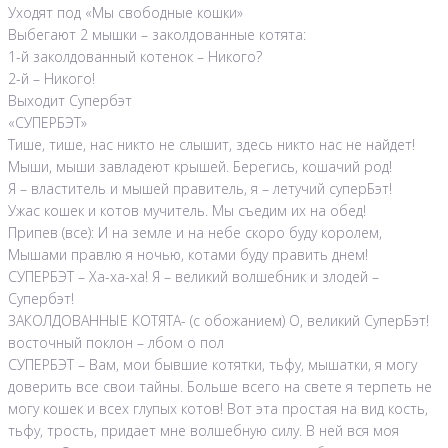
Уходят под «Мы свободные кошки»
Выбегают 2 мышки – заколдованные котята:
1-й заколдованный котенок – Никого?
2-й – Никого!
Выходит Супербэт
«СУПЕРБЭТ»
Тише, тише, нас никто не слышит, здесь никто нас не найдет!
Мыши, мыши завладеют крышей. Берегись, кошачий род!
Я – властитель и мышей правитель, я – летучий суперБэт!
Ужас кошек и котов мучитель. Мы съедим их на обед!
Припев (все): И на земле и на небе скоро буду королем,
Мышами правлю я ночью, котами буду править днем!
СУПЕРБЭТ – Ха-ха-ха! Я – великий волшебник и злодей –
Супербэт!
ЗАКОЛДОВАННЫЕ КОТЯТА- (с обожанием) О, великий СуперБэт!
восточный поклон – лбом о пол
СУПЕРБЭТ – Вам, мои бывшие котятки, тьфу, мышатки, я могу
доверить все свои тайны. Больше всего на свете я терпеть не
могу кошек и всех глупых котов! Вот эта простая на вид кость,
тьфу, трость, придает мне волшебную силу. В ней вся моя