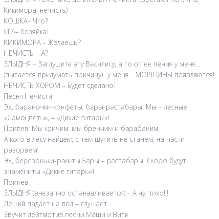
Кикимора, нечисть)
КОШКА– Что?
ЯГА– Хозяйка!
КИКИМОРА – Желаешь?
НЕЧИСТЬ – А?
ЗЛЫДНЯ – Заглушите эту Василису, а то от ее пения у меня…
(пытается придумать причину)…у меня… МОРЩИНЫ появляются!
НЕЧИСТЬ ХОРОМ – Будет сделано!
Песня Нечисти
Эх, бараночки-конфеты, бары-растабары! Мы – лесные
«Самоцветы», – «Дикие гитары»!
Припев: Мы кричим, мы бренчим и барабаним,
А кого в лесу найдем, с тем шутить не станем, на части
разорвем!
Эх, березоньки-ракиты Бары – растабары! Скоро будут
знамениты «Дикие гитары»!
Припев.
ЗЛЫДНЯ (внезапно останавливается) – А ну, тихо!!!
Леший падает на пол – слушает
Звучит лейтмотив песни Маши и Вити