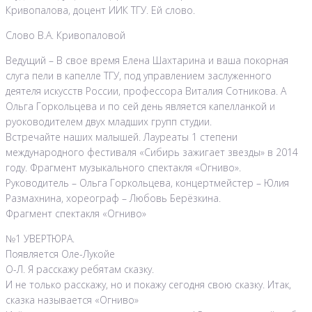
Кривопалова, доцент ИИК ТГУ. Ей слово.
Слово В.А. Кривопаловой
Ведущий – В свое время Елена Шахтарина и ваша покорная
слуга пели в капелле ТГУ, под управлением заслуженного
деятеля искусств России, профессора Виталия Сотникова. А
Ольга Горкольцева и по сей день является капелланкой и
руоководителем двух младших групп студии.
Встречайте наших малышей. Лауреаты 1 степени
международного фестиваля «Сибирь зажигает звезды» в 2014
году. Фрагмент музыкального спектакля «Огниво».
Руководитель – Ольга Горкольцева, концертмейстер – Юлия
Размахнина, хореограф – Любовь Берёзкина.
Фрагмент спектакля «Огниво»
№1 УВЕРТЮРА.
Появляется Оле-Лукойе
О-Л. Я расскажу ребятам сказку.
И не только расскажу, но и покажу сегодня свою сказку. Итак,
сказка называется «Огниво»