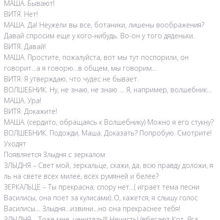
МАША. Бывают!
ВИТЯ. Нет!
МАША. Да! Неужели вы все, ботаники, лишены воображения?
Давай спросим еще у кого-нибудь. Во-он у того дяденьки.
ВИТЯ. Давай!
МАША. Простите, пожалуйста, вот мы тут поспорили, он
говорит…а я говорю…в общем, мы говорим…
ВИТЯ. Я утверждаю, что чудес не бывает.
ВОЛШЕБНИК. Ну, не знаю, не знаю … Я, например, волшебник…
МАША. Ура!
ВИТЯ. Докажите!
МАША. (сердито, обращаясь к Волшебнику) Можно я его стукну?
ВОЛШЕБНИК. Подожди, Маша. Доказать? Попробую. Смотрите!
Уходят
Появляется Злыдня с зеркалом
ЗЛЫДНЯ – Свет мой, зеркальце, скажи, да, всю правду доложи, я
ль на свете всех милее, всех румяней и белее?
ЗЕРКАЛЬЦЕ – Ты прекрасна, спору нет…( играет тема песни
Василисы, она поет за кулисами)..О, кажется, я слышу голос
Василисы… Злыдня…извини…но она прекраснее тебя!
ЗЛЫДНЯ – Тоже мне, ценитель!!! Нечисть! (вбегают Кот, Яга,