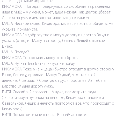
Лешие – Да, какие абрикосы?
КИКИМОРА – Погоди! (повернулась со скорбным выражением
лица к МиВ) – А у меня, может, душа нежная, как цветок…(берет
Лешика за руку и демонстративно тащит к кулисе)
МАША. Честное слово, Кикимора, мы вас не хотела обидеть. Не
уходите, пожалуйста.
КИКИМОРА За доброту твою могу я дорогу в царство Злыдни
указать (отводит Машу в сторону, Лешик с Лешей отвлекает
Витю).
МАША. Правда?!
КИКИМОРА. Только мальчишку этого брось.
МАША. Ну, нет. Без Вити я никуда не пойду!
КИКИМОРА. Тоже мне – цаца! (быстро отводит в другую сторону
Витю, Лешик удерживает Машу) Слушай, что ты с этой
девчонкой связался? Советую от души: брось ее! А я тебе в
царство Злыдни дорогу укажу.
ВИТЯ. Спасибо. Я согласен… А ну-ка, посмотрите сюда
(гипнотизирует кулоном на цепочке, Кикимора становится
безвольной, Лешик и нечисть повторяют все, что происходит с
Кикиморой)
ВИТЯ. Посмотрите мне в глаза. Вы сейчас спите.