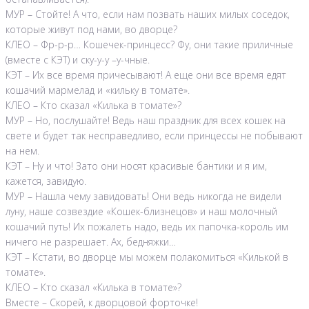
МУР – Стойте! А что, если нам позвать наших милых соседок,
которые живут под нами, во дворце?
КЛЕО – Фр-р-р… Кошечек-принцесс? Фу, они такие приличные
(вместе с КЭТ) и ску-у-у –у-чные.
КЭТ – Их все время причесывают! А еще они все время едят
кошачий мармелад и «кильку в томате».
КЛЕО – Кто сказал «Килька в томате»?
МУР – Но, послушайте! Ведь наш праздник для всех кошек на
свете и будет так несправедливо, если принцессы не побывают
на нем.
КЭТ – Ну и что! Зато они носят красивые бантики и я им,
кажется, завидую.
МУР – Нашла чему завидовать! Они ведь никогда не видели
луну, наше созвездие «Кошек-близнецов» и наш молочный
кошачий путь! Их пожалеть надо, ведь их папочка-король им
ничего не разрешает. Ах, бедняжки…
КЭТ – Кстати, во дворце мы можем полакомиться «Килькой в
томате».
КЛЕО – Кто сказал «Килька в томате»?
Вместе – Скорей, к дворцовой форточке!