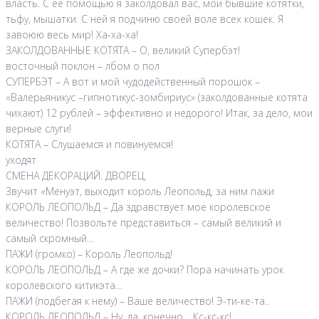
власть. С ее помощью я заколдовал вас, мои бывшие котятки,
тьфу, мышатки. С ней я подчиню своей воле всех кошек. Я
завоюю весь мир! Ха-ха-ха!
ЗАКОЛДОВАННЫЕ КОТЯТА – О, великий Супербэт!
восточный поклон – лбом о пол
СУПЕРБЭТ – А вот и мой чудодейственный порошок –
«Валерьяникус –гипнотикус-зомбириус» (заколдованные котята
чихают) 12 рублей – эффективно и недорого! Итак, за дело, мои
верные слуги!
КОТЯТА – Слушаемся и повинуемся!
уходят
СМЕНА ДЕКОРАЦИЙ. ДВОРЕЦ.
Звучит «Менуэт, выходит король Леопольд, за ним пажи
КОРОЛЬ ЛЕОПОЛЬД – Да здравствует мое королевское
величество! Позвольте представиться – самый великий и
самый скромный…
ПАЖИ (громко) – Король Леопольд!
КОРОЛЬ ЛЕОПОЛЬД – А где же дочки? Пора начинать урок
королевского китикэта…
ПАЖИ (подбегая к нему) – Ваше величество! Э-ти-ке-та..
КОРОЛЬ ЛЕОПОЛЬД – Ну, да, конечно… Кс-кс-кс!