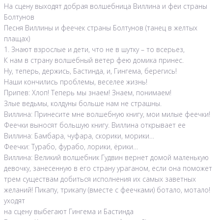
На сцену выходят добрая волшебница Виллина и феи страны
Болтунов
Песня Виллины и феечек страны Болтунов (танец в желтых
плащах)
1. Знают взрослые и дети, что не в шутку – то всерьез,
К нам в страну волшебный ветер фею домика принес.
Ну, теперь, держись, Бастинда, и, Гингема, берегись!
Наши кончились проблемы, веселее жизнь!
Припев: Хлоп! Теперь мы знаем! Знаем, понимаем!
Злые ведьмы, колдуны больше нам не страшны.
Виллина: Принесите мне волшебную книгу, мои милые феечки!
Феечки выносят большую книгу. Виллина открывает ее
Виллина: Бамбара, чуфара, скорики, морики…
Феечки: Турабо, фурабо, лорики, ёрики…
Виллина: Великий волшебник Гудвин вернет домой маленькую
девочку, занесенную в его страну ураганом, если она поможет
трем существам добиться исполнения их самых заветных
желаний! Пикапу, трикапу (вместе с феечками) ботало, мотало!
уходят
на сцену выбегают Гингема и Бастинда