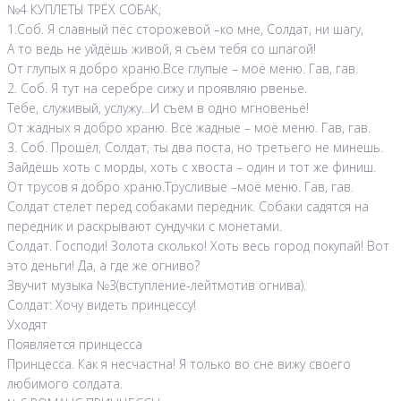
№4 КУПЛЕТЫ ТРЁХ СОБАК,
1.Соб. Я славный пёс сторожевой –ко мне, Солдат, ни шагу,
А то ведь не уйдёшь живой, я съем тебя со шпагой!
От глупых я добро храню.Все глупые – моё меню. Гав, гав.
2. Соб. Я тут на серебре сижу и проявляю рвенье.
Тебе, служивый, услужу…И съем в одно мгновенье!
От жадных я добро храню. Все жадные – моё меню. Гав, гав.
3. Соб. Прошёл, Солдат, ты два поста, но третьего не минешь.
Зайдёшь хоть с морды, хоть с хвоста – один и тот же финиш.
От трусов я добро храню.Трусливые –моё меню. Гав, гав.
Солдат стелет перед собаками передник. Собаки садятся на
передник и раскрывают сундучки с монетами.
Солдат. Господи! Золота сколько! Хоть весь город покупай! Вот
это деньги! Да, а где же огниво?
Звучит музыка №3(вступление-лейтмотив огнива).
Солдат: Хочу видеть принцессу!
Уходят
Появляется принцесса
Принцесса. Как я несчастна! Я только во сне вижу своего
любимого солдата.