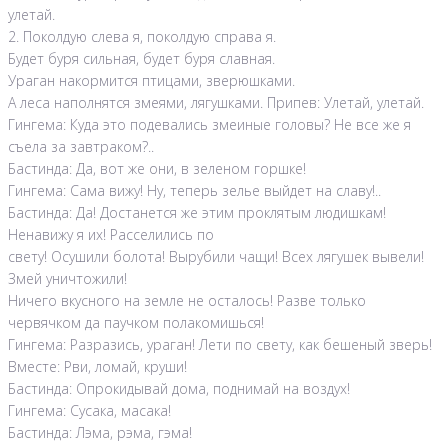
улетай.
2. Поколдую слева я, поколдую справа я.
Будет буря сильная, будет буря славная.
Ураган накормится птицами, зверюшками.
А леса наполнятся змеями, лягушками. Припев: Улетай, улетай.
Гингема: Куда это подевались змеиные головы? Не все же я
съела за завтраком?..
Бастинда: Да, вот же они, в зеленом горшке!
Гингема: Сама вижу! Ну, теперь зелье выйдет на славу!..
Бастинда: Да! Достанется же этим проклятым людишкам!
Ненавижу я их! Расселились по
свету! Осушили болота! Вырубили чащи! Всех лягушек вывели!
Змей уничтожили!
Ничего вкусного на земле не осталось! Разве только
червячком да паучком полакомишься!
Гингема: Разразись, ураган! Лети по свету, как бешеный зверь!
Вместе: Рви, ломай, круши!
Бастинда: Опрокидывай дома, поднимай на воздух!
Гингема: Сусака, масака!
Бастинда: Лэма, рэма, гэма!