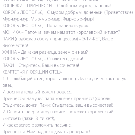
КОШЕЧКИ – ПРИНЦЕССЫ – С добрым муром, папочка!
КОРОЛЬ ЛЕОПОЛЬД – С муром добрым, доченьки! (Приветствие)
Мур-мур-мур! Мыр-мыр-мыр! Фыр-фыр-фыр!
КОРОЛЬ ЛЕОПОЛЬД – Пора начинать урок.
МОНИКА – Папочка, зачем нам этот королевский китикэт?
ПАЖИ (подбежав сбоку к принцессам) – Э-ТИ-КЕТ, Ваше
Высочество!
ЖАННА – Да какая разница, зачем он нам?
КОРОЛЬ ЛЕОПОЛЬД – Стыдитесь, дочки!
ПАЖИ – Стыдитесь, Ваши высочества!
КВАРТЕТ «Я ЛЮБЯЩИЙ ОТЕЦ»
1. Я – любящий отец, король-вдовец. Лелею дочек, как пастух
овец,
И воспитательный тяжел процесс.
Принцессы: Замучил папа кошечек-принцесс! (король:
Стыдитесь, дочки! Пажи: Стыдитесь, ваши высочества!)
2. Освоить веер и игру в крикет поможет королевский
«китикет» (пажи: Э-ти-кет!),
И как красиво разложить пасьянс…
Принцессы: Нам надоело делать реверанс!