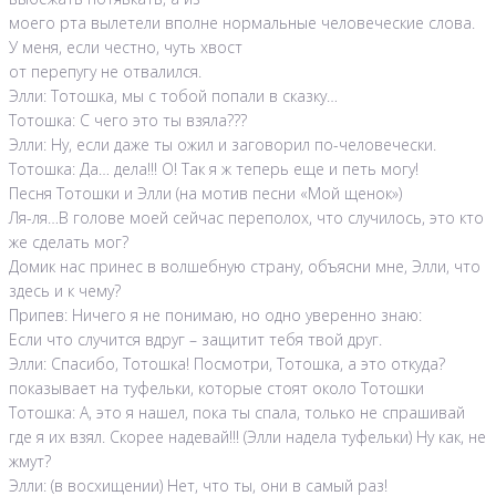
моего рта вылетели вполне нормальные человеческие слова.
У меня, если честно, чуть хвост
от перепугу не отвалился.
Элли: Тотошка, мы с тобой попали в сказку…
Тотошка: С чего это ты взяла???
Элли: Ну, если даже ты ожил и заговорил по-человечески.
Тотошка: Да… дела!!! О! Так я ж теперь еще и петь могу!
Песня Тотошки и Элли (на мотив песни «Мой щенок»)
Ля-ля…В голове моей сейчас переполох, что случилось, это кто
же сделать мог?
Домик нас принес в волшебную страну, объясни мне, Элли, что
здесь и к чему?
Припев: Ничего я не понимаю, но одно уверенно знаю:
Если что случится вдруг – защитит тебя твой друг.
Элли: Спасибо, Тотошка! Посмотри, Тотошка, а это откуда?
показывает на туфельки, которые стоят около Тотошки
Тотошка: А, это я нашел, пока ты спала, только не спрашивай
где я их взял. Скорее надевай!!! (Элли надела туфельки) Ну как, не
жмут?
Элли: (в восхищении) Нет, что ты, они в самый раз!