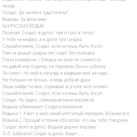
назад.
Солдат. Да зачем я туда полезу?
Ведьмы. За деньгами.
№3 РАССКАЗ ВЕДЬМ.
Полезай, Солдат, в дупло: там и сухо и тепло.
У тебя ни медяка, а в дупле три сундука.
Слушайся меня, Солдат, если хочешь быть богат.
Там на крыше сундука пёс сидит без поводка:
Глаза размером с блюдца ни разу не сомкнутся.
Не давай ему подачку, на передник брось собачку
За совет –то мой в награду и медяшки мне не надо,
Ни полушки ни гроша,- я ведь добрая душа.
Лишь найди ты мне, служивый, в уголке моё огниво.
Слушайся меня, Солдат, если хочешь быть богат.
Солдат. Ну ладно, обвязывай меня верёвкой.
Ведьма обвязывает Солдата верёвкой.
Ведьма 1. А вот и мой синий клетчатый передник. Возьми его.
Ведьма 2. Прощай и помни обо всём, что мы тебе говорили.
Солдат лезет в дупло. Ведьма держит верёвку.
О-Л. Забрался Солдат в дупло. Видит……