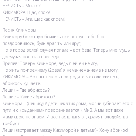
НЕЧИСТЬ – Мы-то?
КИКИМОРА. Щас, спою!
НЕЧИСТЬ – Ага, щас как споем!
Песня Кикиморы
Кикимору болотную боялись все вокруг. Тебе б не
поздоровилось, будь враг ты или друг,
Но в город волей случая попала – вот беда! Теперь мне глушь
дремучая постыла навсегда.
Припев: Поверь Кикиморе, ведь я ей-ей не лгу,
Но жить по-прежнему (2раза) я нема-нема-нема не могу!
КИКИМОРА – Вот вы теперь при родителях содержитесь,
абрикосы кушаете.
Лешик – Где абрикосы?
Лешие – Какие абрикосы?
Кикимора – (Лешику) У детишек этих дома, молчи! (убирает его с
пути и с «рыданием» поворачивается к МиВ. А мы вот даже
маму свою не знаем. И все нас шпыняют, срамят, злодейства
требуют!
Лешик (встревает между Кикиморой и детьми)– Хочу абрикос!