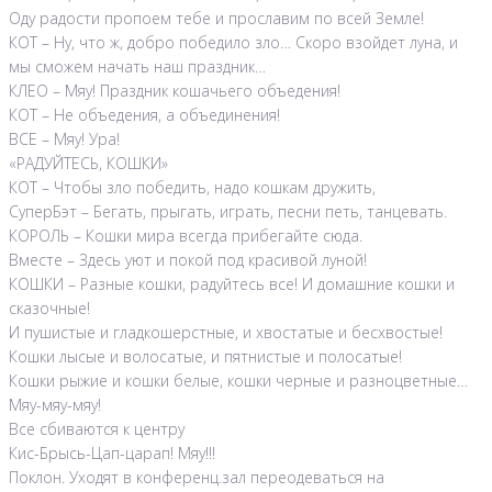
Оду радости пропоем тебе и прославим по всей Земле!
КОТ – Ну, что ж, добро победило зло… Скоро взойдет луна, и
мы сможем начать наш праздник…
КЛЕО – Мяу! Праздник кошачьего объедения!
КОТ – Не объедения, а объединения!
ВСЕ – Мяу! Ура!
«РАДУЙТЕСЬ, КОШКИ»
КОТ – Чтобы зло победить, надо кошкам дружить,
СуперБэт – Бегать, прыгать, играть, песни петь, танцевать.
КОРОЛЬ – Кошки мира всегда прибегайте сюда.
Вместе – Здесь уют и покой под красивой луной!
КОШКИ – Разные кошки, радуйтесь все! И домашние кошки и
сказочные!
И пушистые и гладкошерстные, и хвостатые и бесхвостые!
Кошки лысые и волосатые, и пятнистые и полосатые!
Кошки рыжие и кошки белые, кошки черные и разноцветные…
Мяу-мяу-мяу!
Все сбиваются к центру
Кис-Брысь-Цап-царап! Мяу!!!
Поклон. Уходят в конференц.зал переодеваться на