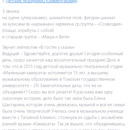
В
Детские праздники
0 Комментарии(й)
3 звонка
на сцене суперзанавес, шахматное поле, фигурки шахмат
за кулисами (в «карманах») заряжена ср.группа – «Созвездие»
(плащи, атрибуты с собой)
и старшая группа – «Маша и Витя»
Звучит лейтмотив «В гостях у сказки»
Ведущий – Здравствуйте, дорогие друзья! Сегодня особенный
день, скоро начнется наш восхитительный праздник! Дело в
том, что в 2015 году детской музыкально-театральной студии
«Маленькая камерата» исполняется 15 лет, а высшему
музыкальному образованию в Томском государственном
университете – 25! Замечательные даты, что же их
объединяет? Скоро вы всё узнаете! Я расскажу вам одну
сказочную историю, дело было так: жила была Елена
Шахтарина, которая очень увлекалась музыкой и вся ее семья
была очень творческой! Училась она в музыкальном училище
вместе с Татьяной Клеменс, столкнула их судьба с ансамблем
ранней музыки «Камерата». Так уж вышло, что объединившись,