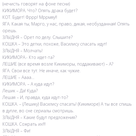
(нечисть говорят на фоне песни)
КИКИМОРА. Что? Опять драка будет?
КОТ. Будет! Фррр! Мррмяу!!
ЯГА. Какая ты, Марго, у нас, право, дикая, необузданная! Опять
орешь.
ЗЛЫДНЯ – Орет по делу. Слышите?
КОШКА – Это детки, похоже, Василису спасать идут!
ЗЛЫДНЯ – Молчать!
КИКИМОРА.- Кто идет-та?
ЛЕШИЕ (все время возле Кикиморы, поддакивают) – А?
ЯГА. Свои все тут. Не иначе, как чужие.
ЛЕШИЕ – Аааа…
КИКИМОРА. – А куда идут?
Лешик – Да! Куда?
Лешая – И, правда, куда идут-то?
КОШКА. – (Лешику) Василису спасать! (Кикиморе) А ты все спишь
в дупле, во сне сериалы смотришь.
ЗЛЫДНЯ – Какие будут предложения?
КОШКА. Сожрать их!!!
ЗЛЫДНЯ – Фи!