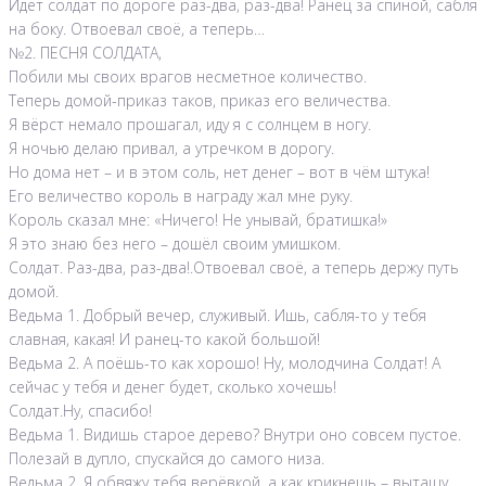
Идёт солдат по дороге раз-два, раз-два! Ранец за спиной, сабля
на боку. Отвоевал своё, а теперь…
№2. ПЕСНЯ СОЛДАТА,
Побили мы своих врагов несметное количество.
Теперь домой-приказ таков, приказ его величества.
Я вёрст немало прошагал, иду я с солнцем в ногу.
Я ночью делаю привал, а утречком в дорогу.
Но дома нет – и в этом соль, нет денег – вот в чём штука!
Его величество король в награду жал мне руку.
Король сказал мне: «Ничего! Не унывай, братишка!»
Я это знаю без него – дошёл своим умишком.
Солдат. Раз-два, раз-два!.Отвоевал своё, а теперь держу путь
домой.
Ведьма 1. Добрый вечер, служивый. Ишь, сабля-то у тебя
славная, какая! И ранец-то какой большой!
Ведьма 2. А поёшь-то как хорошо! Ну, молодчина Солдат! А
сейчас у тебя и денег будет, сколько хочешь!
Солдат.Ну, спасибо!
Ведьма 1. Видишь старое дерево? Внутри оно совсем пустое.
Полезай в дупло, спускайся до самого низа.
Ведьма 2. Я обвяжу тебя верёвкой, а как крикнешь – вытащу