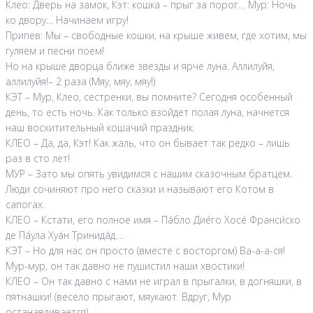
Клео: Дверь на замок, Кэт: кошка – прыг за порог… Мур: Ночь
ко двору… Начинаем игру!
Припев: Мы – свободные кошки, на крыше живем, где хотим, мы
гуляем и песни поем!
Но на крыше дворца ближе звезды и ярче луна. Аллилуйя,
аллилуйя!– 2 раза (Мяу, мяу, мяу!)
КЭТ – Мур, Клео, сестренки, вы помните? Сегодня особенный
день, то есть ночь. Как только взойдет полая луна, начнется
наш восхитительный кошачий праздник.
КЛЕО – Да, да, Кэт! Как жаль, что он бывает так редко – лишь
раз в сто лет!
МУР – Зато мы опять увидимся с нашим сказочным братцем.
Люди сочиняют про него сказки и называют его Котом в
сапогах.
КЛЕО – Кстати, его полное имя – Па́бло Дие́го Хосе́ Франси́ско
де Па́ула Хуа́н Тринида́д.…
КЭТ – Но для нас он просто (вместе с восторгом) Ва-а-а-ся!
Мур-мур, он так давно не пушистил наши хвостики!
КЛЕО – Он так давно с нами не играл в прыгалки, в догняшки, в
пятнашки! (весело прыгают, мяукают. Вдруг, Мур
останавливается).