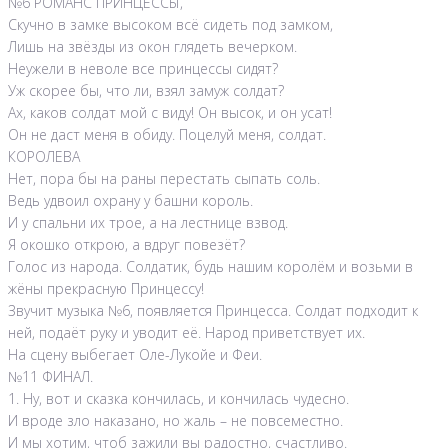
№6 РОМАНС ПРИНЦЕССЫ,
Скучно в замке высоком всё сидеть под замком,
Лишь на звёзды из окон глядеть вечерком.
Неужели в неволе все принцессы сидят?
Уж скорее бы, что ли, взял замуж солдат?
Ах, каков солдат мой с виду! Он высок, и он усат!
Он не даст меня в обиду. Поцелуй меня, солдат.
КОРОЛЕВА
Нет, пора бы на раны перестать сыпать соль.
Ведь удвоил охрану у башни король.
И у спальни их трое, а на лестнице взвод.
Я окошко открою, а вдруг повезёт?
Голос из народа. Солдатик, будь нашим королём и возьми в
жёны прекрасную Принцессу!
Звучит музыка №6, появляется Принцесса. Солдат подходит к
ней, подаёт руку и уводит её. Народ приветствует их.
На сцену выбегает Оле-Лукойе и Феи.
№11 ФИНАЛ.
1. Ну, вот и сказка кончилась, и кончилась чудесно.
И вроде зло наказано, но жаль – не повсеместно.
И мы хотим, чтоб зажили вы радостно, счастливо.