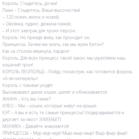
Король: Стыдитесь, дочки!
Пажи – Стыдитесь, Ваши высочества!
– 120 ложек, вилок и ножей,
– Овсянка, пудинг, дюжина пажей,
– И этот завтрак для троих персон…
Король: Но прежде вижу, как проходит он.
Принцессы: Зачем им знать, как мы жуем батон?
Как за столом мяукнула, пардон!
Король: Для всех принцесс такой закон: мы укрепляем наш
кошачий трон!
КОРОЛЬ ЛЕОПОЛЬД – Пойду, посмотрю, как готовится форель
«А-ля-натюрель»!
Король с пажами уходят
Выскакивают дикие кошки, шипят и обнюхиваются
ЖАННА – Кто вы такие?
КЛЕО – Мы – кошки, которые живут на крыше.
КЭТ – А вы и есть те самые принцессы? (подкрадывается и
дергает за хвост ЭЛИЗАБЕТ)
МОНИКА – Давайте знакомится!
ПРИНЦЕССЫ – Мур-мур-мур! Мыр-мыр-мыр! Фыр-фыр-фыр!