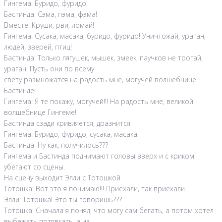
Гингема: Буридо, фуридо!
Бастинда: Сэма, пэма, фэма!
Вместе: Круши, рви, ломай!
Гингема: Сусака, масака, буридо, фуридо! Уничтожай, ураган,
людей, зверей, птиц!
Бастинда: Только лягушек, мышек, змеек, паучков не трогай,
ураган! Пусть они по всему
свету размножатся на радость мне, могучей волшебнице
Бастинде!
Гингема: Я те покажу, могучей!!! На радость мне, великой
волшебнице Гингеме!
Бастинда сзади кривляется, дразнится
Гингема: Буридо, фуридо, сусака, масака!
Бастинда: Ну как, получилось???
Гингема и Бастинда поднимают головы вверх и с криком
убегают со сцены.
На сцену выходит Элли с Тотошкой
Тотошка: Вот это я понимаю!!! Приехали, так приехали…
Элли: Тотошка! Это ты говоришь???
Тотошка: Сначала я понял, что могу сам бегать, а потом хотел
выбежать потявкать, а из