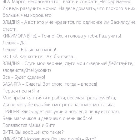
ЯГА. Марго, некрасиво это – взять и сожрать. Несовременно.
Их ведь разлучить можно. На деле доказать, что плохого в них
больше, чем хорошего!
ЗЛЫДНЯ – А вот это мне нравится, по одиночке им Василису не
спасти.
КИКИМОРА (Яге). – Точно! Ох, и голова у тебя. Разлучить!
Лешик – Да!!
Лешие – Большая голова!
КОШКА. Как хотите… А я бы съела…
ЗЛЫДНЯ – Слуги мои верные, слуги мои скверные! Действуйте,
злодействуйте! (уходит)
Все – Будет сделано!
БАБА ЯГА – Сидеть! Вот спою, тогда – вперед!
Первая песня Яги
Мне нравятся птички и рыбки, веселая трель ручейка,
И я не могу без улыбки смотреть на полет мотылька.
ПРИПЕВ: Здесь ждет вас ужин и ночлег, я печку истоплю,
Ведь мальчиков и девочек я очень люблю!
Появляются Маша и Витя
ВИТЯ. Вы вообще, кто такие?
КИКИМОРА (отодвигая Лешика рукой) – Я-то?