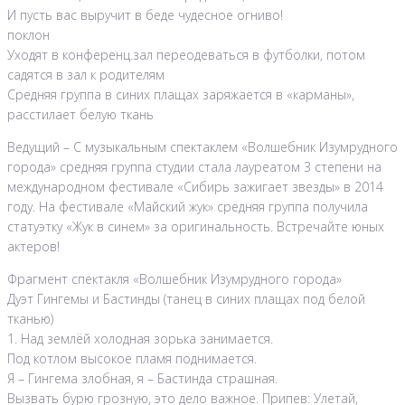
И пусть вас выручит в беде чудесное огниво!
поклон
Уходят в конференц.зал переодеваться в футболки, потом
садятся в зал к родителям
Средняя группа в синих плащах заряжается в «карманы»,
расстилает белую ткань
Ведущий – С музыкальным спектаклем «Волшебник Изумрудного
города» средняя группа студии стала лауреатом 3 степени на
международном фестивале «Сибирь зажигает звезды» в 2014
году. На фестивале «Майский жук» средняя группа получила
статуэтку «Жук в синем» за оригинальность. Встречайте юных
актеров!
Фрагмент спектакля «Волшебник Изумрудного города»
Дуэт Гингемы и Бастинды (танец в синих плащах под белой
тканью)
1. Над землёй холодная зорька занимается.
Под котлом высокое пламя поднимается.
Я – Гингема злобная, я – Бастинда страшная.
Вызвать бурю грозную, это дело важное. Припев: Улетай,