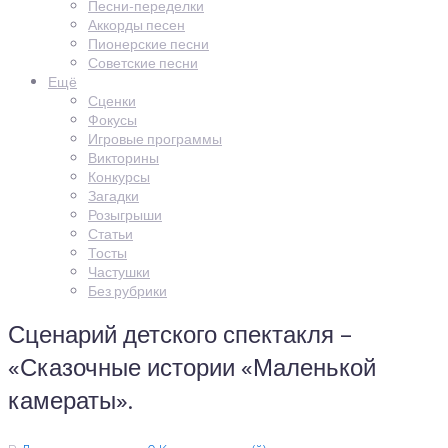
Песни-переделки
Аккорды песен
Пионерские песни
Советские песни
Ещё
Сценки
Фокусы
Игровые программы
Викторины
Конкурсы
Загадки
Розыгрыши
Статьи
Тосты
Частушки
Без рубрики
Сценарий детского спектакля –
«Сказочные истории «Маленькой
камераты».