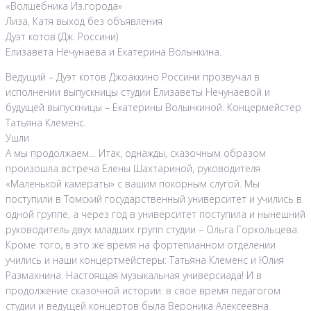
«Волшебника Из.города»
Лиза, Катя выход без объявления
Дуэт котов (Дж. Россини)
Елизавета Нечунаева и Екатерина Волынкина.
Ведущий – Дуэт котов Джоаккино Россини прозвучал в
исполнении выпускницы студии Елизаветы Нечунаевой и
будущей выпускницы – Екатерины Волынкиной. Концермейстер
Татьяна Клеменс.
Ушли
А мы продолжаем… Итак, однажды, сказочным образом
произошла встреча Елены Шахтариной, руководителя
«Маленькой камераты» с вашим покорным слугой. Мы
поступили в Томский государственный университет и учились в
одной группе, а через год в университет поступила и нынешний
руководитель двух младших групп студии – Ольга Горкольцева.
Кроме того, в это же время на фортепианном отделении
учились и наши концертмейстеры: Татьяна Клеменс и Юлия
Размахнина. Настоящая музыкальная универсиада! И в
продолжение сказочной истории: в свое время педагогом
студии и ведущей концертов была Вероника Алексеевна