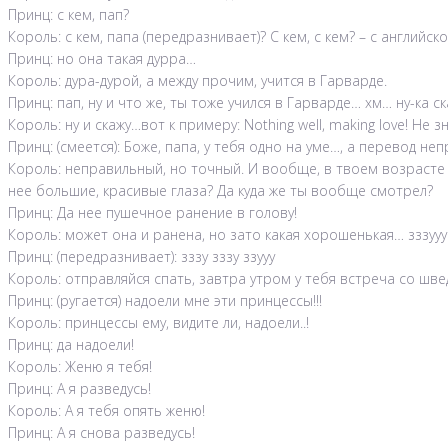
Принц: с кем, пап?
Король: с кем, папа (передразнивает)? С кем, с кем? – с английск
Принц: но она такая дурра…
Король: дура-дурой, а между прочим, учится в Гарварде.
Принц: пап, ну и что же, ты тоже учился в Гарварде… хм… ну-ка с
Король: ну и скажу…вот к примеру: Nothing well, making love! Не
Принц: (смеется): Боже, папа, у тебя одно на уме…, а перевод не
Король: неправильный, но точный. И вообще, в твоем возрасте по
нее большие, красивые глаза? Да куда же ты вообще смотрел?
Принц: Да нее пушечное ранение в голову!
Король: может она и ранена, но зато какая хорошенькая… зззууу 
Принц: (передразнивает): зззу зззу ззууу
Король: отправляйся спать, завтра утром у тебя встреча со шве
Принц: (ругается) надоели мне эти принцессы!!!
Король: принцессы ему, видите ли, надоели..!
Принц: да надоели!
Король: Женю я тебя!
Принц: А я разведусь!
Король: А я тебя опять женю!
Принц: А я снова разведусь!