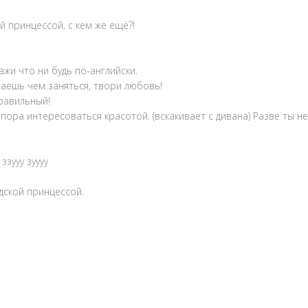
ой принцессой, с кем же ещё?!
кажи что ни будь по-английски.
 знаешь чем заняться, твори любовь!
правильный!
ра интересоваться красотой. (вскакивает с дивана) Разве ты не в
ззууу зуууу
дской принцессой.