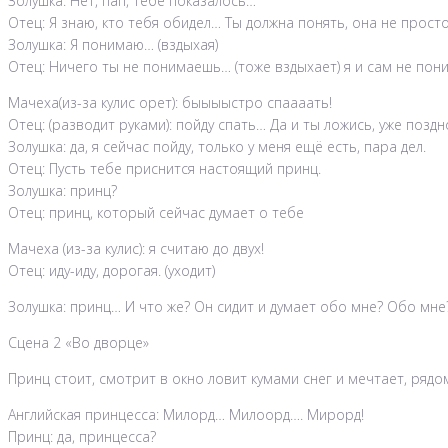
Золушка: Нет, пап, тебе показалось…
Отец: Я знаю, кто тебя обидел… Ты должна понять, она не прост
Золушка: Я понимаю… (вздыхая)
Отец: Ничего ты не понимаешь… (тоже вздыхает) я и сам не пони
Мачеха(из-за кулис орет): быыыыстро спаааать!
Отец: (разводит руками): пойду спать… Да и ты ложись, уже поздн
Золушка: да, я сейчас пойду, только у меня ещё есть, пара дел.
Отец: Пусть тебе приснится настоящий принц.
Золушка: принц?
Отец: принц, который сейчас думает о тебе
Мачеха (из-за кулис): я считаю до двух!
Отец: иду-иду, дорогая. (уходит)
Золушка: принц… И что же? Он сидит и думает обо мне? Обо мне
Сцена 2 «Во дворце»
Принц стоит, смотрит в окно ловит кумами снег и мечтает, рядо
Английская принцесса: Милорд… Милоорд…. Мирорд!
Принц: да, принцесса?