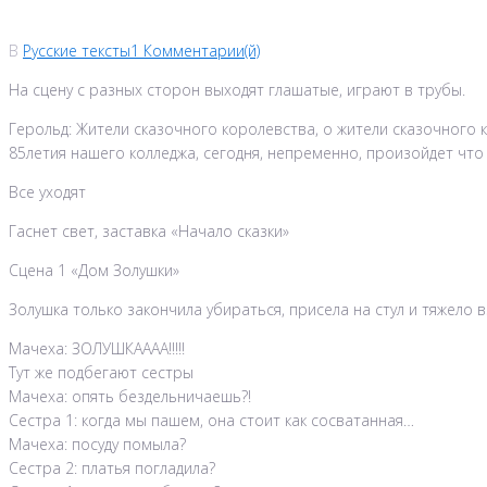
В
Русские тексты
1 Комментарии(й)
На сцену с разных сторон выходят глашатые, играют в трубы.
Герольд: Жители сказочного королевства, о жители сказочного к
85летия нашего колледжа, сегодня, непременно, произойдет что
Все уходят
Гаснет свет, заставка «Начало сказки»
Сцена 1 «Дом Золушки»
Золушка только закончила убираться, присела на стул и тяжело в
Мачеха: ЗОЛУШКАААА!!!!!
Тут же подбегают сестры
Мачеха: опять бездельничаешь?!
Сестра 1: когда мы пашем, она стоит как сосватанная…
Мачеха: посуду помыла?
Сестра 2: платья погладила?