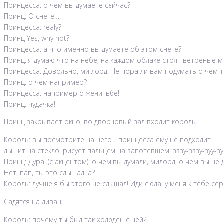
Принцесса: о чем вы думаете сейчас?
Принц: О снеге…
Принцесса: realy?
Принц Yes, why not?
Принцесса: а что именно вы думаете об этом снеге?
Принц: я думаю что на небе, на каждом облаке стоят ветреные 
Принцесса: Довольно, ми лорд. Не пора ли вам подумать о чем т
Принц: о чем например?
Принцесса: например о женитьбе!
Принц: чудачка!
Принц закрывает окно, во дворцовый зал входит король.
Король: вы посмотрите на него… принцесса ему не подходит…
дышит на стекло, рисует пальцем на запотевшем: зззу-зззу-зуу-зуу
Принц: Дура! (с акцентом): о чем вы думали, милорд, о чем вы н
Нет, пап, ты это слышал, а?
Король: лучше я бы этого не слышал! Иди сюда, у меня к тебе с
Садятся на диван:
Король: почему ты был так холоден с ней?