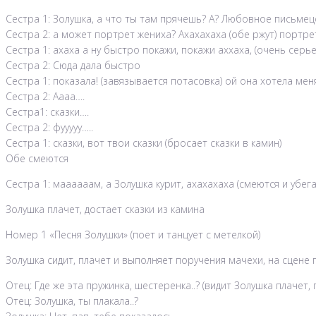
Сестра 1: Золушка, а что ты там прячешь? А? Любовное письмец
Сестра 2: а может портрет жениха? Ахахахаха (обе ржут) портр
Сестра 1: ахаха а ну быстро покажи, покажи аххаха, (очень серьез
Сестра 2: Сюда дала быстро
Сестра 1: показала! (завязывается потасовка) ой она хотела меня
Сестра 2: Аааа….
Сестра1: сказки….
Сестра 2: фууууу…..
Сестра 1: сказки, вот твои сказки (бросает сказки в камин)
Обе смеются
Сестра 1: маааааам, а Золушка курит, ахахахаха (смеются и убег
Золушка плачет, достает сказки из камина
Номер 1 «Песня Золушки» (поет и танцует с метелкой)
Золушка сидит, плачет и выполняет поручения мачехи, на сцене 
Отец: Где же эта пружинка, шестеренка..? (видит Золушка плачет,
Отец: Золушка, ты плакала..?