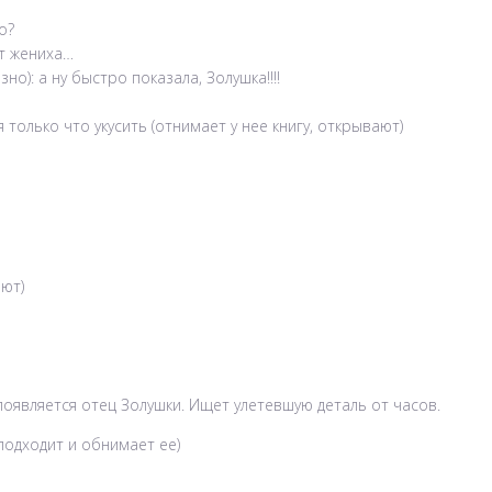
о?
ет жениха…
но): а ну быстро показала, Золушка!!!!
 только что укусить (отнимает у нее книгу, открывают)
ают)
появляется отец Золушки. Ищет улетевшую деталь от часов.
 подходит и обнимает ее)