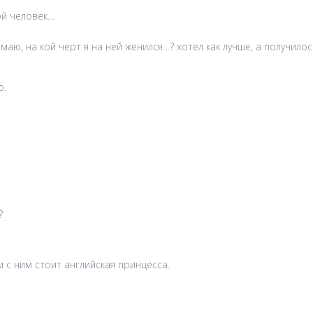
ой человек…
маю, на кой черт я на ней женился…? хотел как лучше, а получило
о.
?
м с ним стоит английская принцесса.