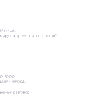
мельницы…
о другом, кроме эти ваши сказки?
у-зуууууу
е думали милорд…
ерьезный разговор.