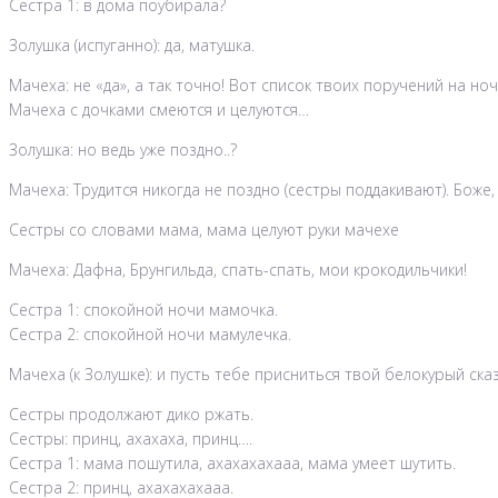
Сестра 1: в дома поубирала?
Золушка (испуганно): да, матушка.
Мачеха: не «да», а так точно! Вот список твоих поручений на ноч
Мачеха с дочками смеются и целуются…
Золушка: но ведь уже поздно..?
Мачеха: Трудится никогда не поздно (сестры поддакивают). Боже,
Сестры со словами мама, мама целуют руки мачехе
Мачеха: Дафна, Брунгильда, спать-спать, мои крокодильчики!
Сестра 1: спокойной ночи мамочка.
Сестра 2: спокойной ночи мамулечка.
Мачеха (к Золушке): и пусть тебе присниться твой белокурый ска
Сестры продолжают дико ржать.
Сестры: принц, ахахаха, принц….
Сестра 1: мама пошутила, ахахахахааа, мама умеет шутить.
Сестра 2: принц, ахахахахааа.