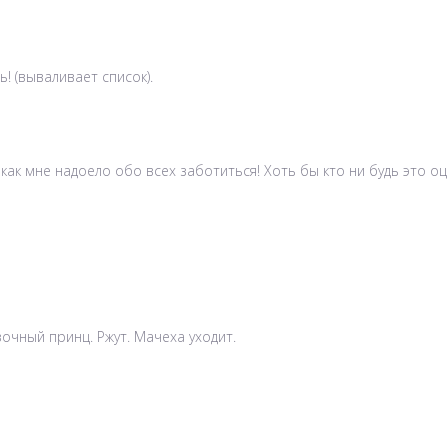
ь! (вываливает список).
 как мне надоело обо всех заботиться! Хоть бы кто ни будь это оц
зочный принц. Ржут. Мачеха уходит.