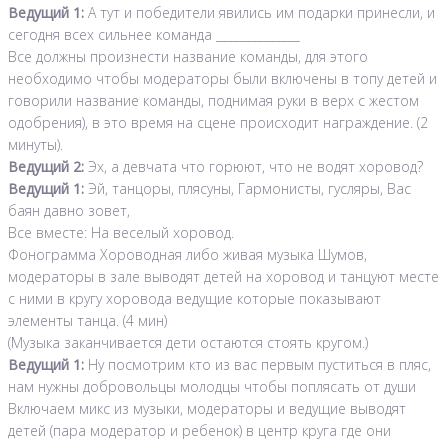
Ведущий 1:
А тут и победители явились им подарки принесли, и
сегодня всех сильнее команда ______________
Все должны произнести название команды, для этого
необходимо чтобы модераторы были включены в топу детей и
говорили название команды, поднимая руки в верх с жестом
одобрения), в это время на сцене происходит награждение. (2
минуты).
Ведущий 2:
Эх, а девчата что горюют, что не водят хоровод?
Ведущий 1:
Эй, танцоры, плясуны, Гармонисты, гусляры, Вас
баян давно зовет,
Все вместе: На веселый хоровод.
Фонограмма Хороводная либо живая музыка Шумов,
модераторы в зале выводят детей на хоровод и танцуют месте
с ними в кругу хоровода ведущие которые показывают
элементы танца. (4 мин)
(Музыка заканчивается дети остаются стоять кругом.)
Ведущий 1:
Ну посмотрим кто из вас первым пуститься в пляс,
нам нужны добровольцы молодцы чтобы поплясать от души
Включаем микс из музыки, модераторы и ведущие выводят
детей (пара модератор и ребенок) в центр круга где они