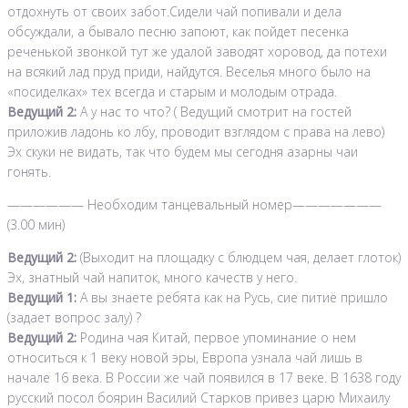
отдохнуть от своих забот.Сидели чай попивали и дела
обсуждали, а бывало песню запоют, как пойдет песенка
реченькой звонкой тут же удалой заводят хоровод, да потехи
на всякий лад пруд приди, найдутся. Веселья много было на
«посиделках» тех всегда и старым и молодым отрада.
Ведущий 2:
А у нас то что? ( Ведущий смотрит на гостей
приложив ладонь ко лбу, проводит взглядом с права на лево)
Эх скуки не видать, так что будем мы сегодня азарны чаи
гонять.
—————— Необходим танцевальный номер———————
(3.00 мин)
Ведущий 2:
(Выходит на площадку с блюдцем чая, делает глоток)
Эх, знатный чай напиток, много качеств у него.
Ведущий 1:
А вы знаете ребята как на Русь, сие питиё пришло
(задает вопрос залу) ?
Ведущий 2:
Родина чая Китай, первое упоминание о нем
относиться к 1 веку новой эры, Европа узнала чай лишь в
начале 16 века. В России же чай появился в 17 веке. В 1638 году
русский посол боярин Василий Старков привез царю Михаилу