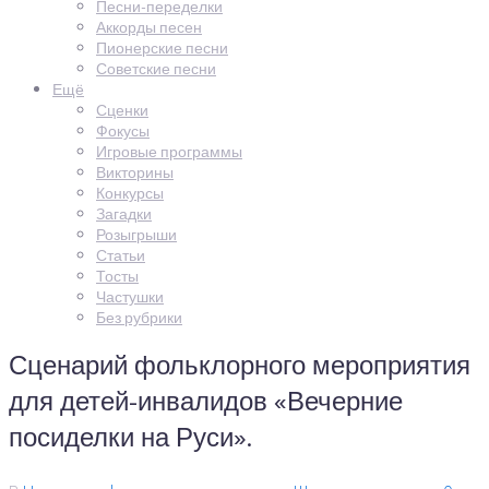
Песни-переделки
Аккорды песен
Пионерские песни
Советские песни
Ещё
Сценки
Фокусы
Игровые программы
Викторины
Конкурсы
Загадки
Розыгрыши
Статьи
Тосты
Частушки
Без рубрики
Сценарий фольклорного мероприятия
для детей-инвалидов «Вечерние
посиделки на Руси».