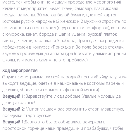
месте, так чтобы они не мешали проведению мероприятия)
Реквизит мероприятия: Белая ткань, самовар, пластиковая
посуда, ватманы, 30 листов белой бумаги, цветной картон,
костюмы русско-народные (2 женских и 2 мужских) спросить по
возможности о костюмах у (студ совета и профоргов), костюм
скомороха, канат, борода и шапка ушанка, русский платок,
глина для лепки, карандаши 3 набора, Призы для награждения
победителей в конкурсе «Присядка и Во поле береза стояла»,
звуковоспроизводящая аппаратура (просить у администрации
школы, или искать самим но это проблема) .
Ход мероприятия:
(Звучит фонограмма русской народной песни «Выйду на улицу»,
выходят ведущие, одетые в национальные костюмы парень и
девушка, убавляется громкость фоновой музыки)
Ведущий 1:
Здравствуйте, люди добрые! Удалые молодцы да
девицы красные!
Ведущий 2:
Мыприглашаем вас вспомнить старину заветную,
посиделки старо-русские!
Ведущий 1:
Давно это было: собирались вечерком в
просторной горнице наши прадедушки и прабабушки, чтобы