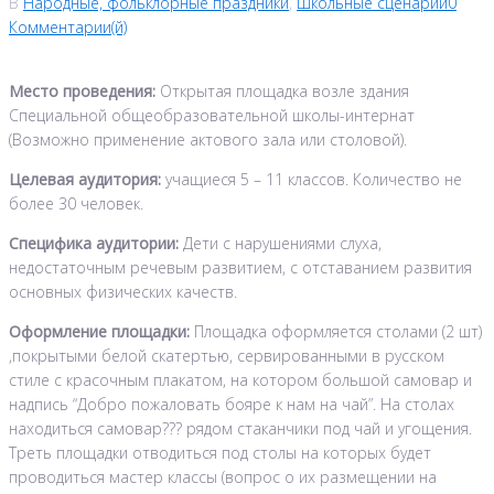
В
Народные, фольклорные праздники
,
Школьные сценарии
0
Комментарии(й)
Место проведения:
Открытая площадка возле здания
Специальной общеобразовательной школы-интернат
(Возможно применение актового зала или столовой).
Целевая аудитория:
учащиеся 5 – 11 классов. Количество не
более 30 человек.
Специфика аудитории:
Дети с нарушениями слуха,
недостаточным речевым развитием, с отставанием развития
основных физических качеств.
Оформление площадки:
Площадка оформляется столами (2 шт)
,покрытыми белой скатертью, сервированными в русском
стиле с красочным плакатом, на котором большой самовар и
надпись “Добро пожаловать бояре к нам на чай”. На столах
находиться самовар??? рядом стаканчики под чай и угощения.
Треть площадки отводиться под столы на которых будет
проводиться мастер классы (вопрос о их размещении на