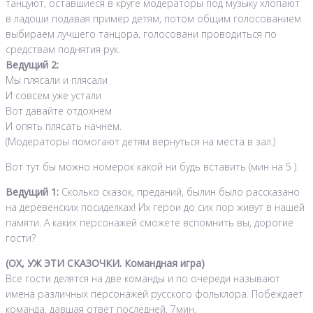
танцуют, оставшиеся в круге модераторы под музыку хлопают
в ладоши подавая пример детям, потом общим голосованием
выбираем лучшего танцора, голосовани проводиться по
средствам поднятия рук.
Ведущий 2:
Мы плясали и плясали
И совсем уже устали
Вот давайте отдохнем
И опять плясать начнем.
(Модераторы помогают детям вернуться на места в зал.)
Вот тут бы можно номерок какой ни будь вставить (мин на 5 ).
Ведущий 1:
Сколько сказок, преданий, былин было рассказано
на деревенских посиделках! Их герои до сих пор живут в нашей
памяти. А каких персонажей сможете вспомнить вы, дорогие
гости?
(ОХ, УЖ ЭТИ СКАЗОЧКИ. Командная игра)
Все гости делятся на две команды и по очереди называют
имена различных персонажей русского фольклора. Побеждает
команда, давшая ответ последней. 7мин.