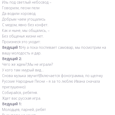
Иль под светлый небосвод –
Говорили, песни пели
Да водили хоровод.
Добрым чаем угощались
С медом, явно без конфет.
Как и ныне, мы общались, –
Без общенья жизни нет.
Произнеся это уходит:
Ведущий 1:
Ну а пока поспевает самовар, мы посмотрим на
вашу молодость и дар.
Ведущий 2:
Чего же ждем?,Мы не играли?
У кого там хмурый вид…
Снова музыка звучит!(Включается фонограмма, по щелчку
Русские Народные Песни – я за то люблю Ивана сначала
приглушенно)
Собирайся, ребятня.
Ждет вас русская игра.
Ведущий 1:
Молодцев, парней, ребят