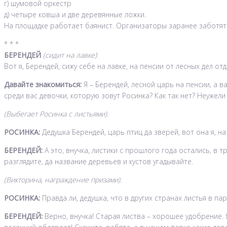
г) шумовой оркестр
д) четыре ковша и две деревянные ложки.
На площадке работает баянист. Организаторы заранее заботятс
* * *
БЕРЕНДЕЙ
(сидит на лавке)
:
Вот я, Берендей, сижу себе на лавке, на пенсии от лесных дел от
Давайте знакомиться:
Я – Берендей, лесной царь на пенсии, а ва
среди вас девочки, которую зовут Росинка? Как так нет? Неужели
(Выбегает Росинка с листьями).
РОСИНКА:
Дедушка Берендей, царь птиц да зверей, вот она я, на
БЕРЕНДЕЙ:
А это, внучка, листики с прошлого года остались, в 
разглядите, да название деревьев и кустов угадывайте.
(Викторина, награждение призами).
РОСИНКА:
Правда ли, дедушка, что в других странах листья в па
БЕРЕНДЕЙ:
Верно, внучка! Старая листва – хорошее удобрение. 