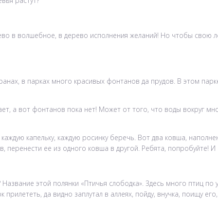
евья растут?
во в волшебное, в дерево исполнения желаний! Но чтобы свою ле
ранах, в парках много красивых фонтанов да прудов. В этом парк
ет, а вот фонтанов пока нет! Может от того, что воды вокруг мног
 каждую капельку, каждую росинку беречь. Вот два ковша, наполне
в, перенести ее из одного ковша в другой. Ребята, попробуйте! И
? Название этой полянки «Птичья слободка». Здесь много птиц по
прилететь, да видно заплутал в аллеях, пойду, внучка, поищу его,