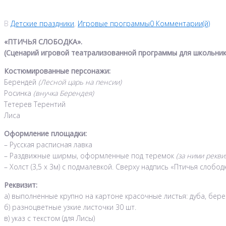
В
Детские праздники
,
Игровые программы
0 Комментарии(й)
«ПТИЧЬЯ СЛОБОДКА».
(Сценарий игровой театрализованной программы для школьник
Костюмированные персонажи:
Берендей
(Лесной царь на пенсии)
Росинка
(внучка Берендея)
Тетерев Терентий
Лиса
Оформление площадки:
– Русская расписная лавка
– Раздвижные ширмы, оформленные под теремок
(за ними рекви
– Холст (3,5 х 3м) с подмалевкой. Сверху надпись «Птичья слобод
Реквизит:
а) выполненные крупно на картоне красочные листья: дуба, берез
б) разноцветные узкие листочки 30 шт.
в) указ с текстом (для Лисы)