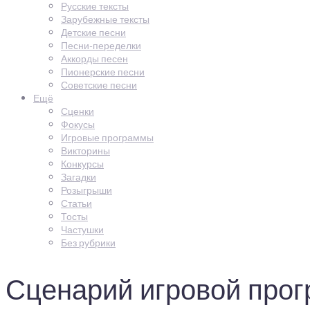
Русские тексты
Зарубежные тексты
Детские песни
Песни-переделки
Аккорды песен
Пионерские песни
Советские песни
Ещё
Сценки
Фокусы
Игровые программы
Викторины
Конкурсы
Загадки
Розыгрыши
Статьи
Тосты
Частушки
Без рубрики
Сценарий игровой прог