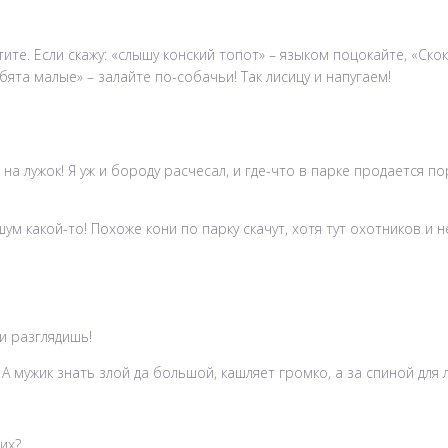
е. Если скажу: «слышу конский топот» – языком поцокайте, «Скок-с
бята малые» – залайте по-собачьи! Так лисицу и напугаем!
к на лужок! Я уж и бороду расчесал, и где-что в парке продается 
ум какой-то! Похоже кони по парку скачут, хотя тут охотников и н
и разглядишь!
 А мужик знать злой да большой, кашляет громко, а за спиной для 
их?