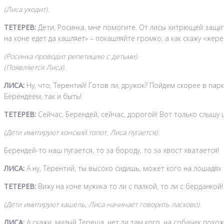
(Лиса уходит).
ТЕТЕРЕВ:
Дети, Росинка, мне помогите. От лисы хитрющей защитит
на коне едет да кашляет» – покашляйте громко, а как скажу «жере
(Росинка проводит репетицию с детьми).
(Появляется Лиса).
ЛИСА:
Ну, что, Терентий! Готов ли, дружок? Пойдем скорее в пар
Берендеем, так и быть!
ТЕТЕРЕВ:
Сейчас, Берендей, сейчас, дорогой! Вот только слышу ш
(Дети имитируют конский топот. Лиса пугается).
Берендей-то наш пугается, то за бороду, то за хвост хватается!
ЛИСА:
А ну, Терентий, ты высоко сидишь, может кого на лошадях 
ТЕТЕРЕВ:
Вижу на коне мужика то ли с палкой, то ли с берданкой!
(Дети имитируют кашель, Лиса начинает говорить ласково).
ЛИСА:
А скажи, милый Тереша, нет ли там кого, на собачек похож