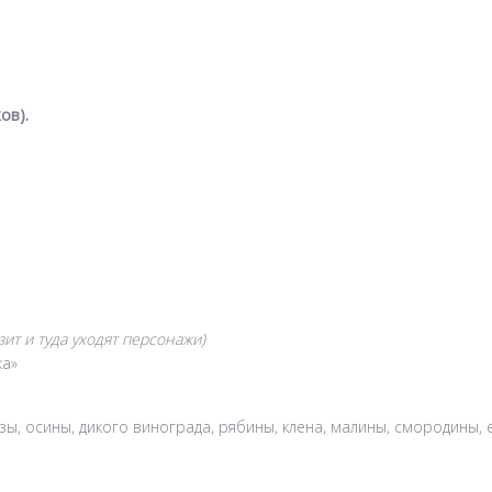
ов).
зит и туда уходят персонажи)
ка»
ы, осины, дикого винограда, рябины, клена, малины, смородины, ел