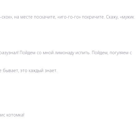
кок», на месте поскачите, «иго-го-го» покричите. Скажу, «мужик
поразузнал! Пойдем со мной лимонаду испить. Пойдем, погуляем с
е бывает, это каждый знает.
лис котомка!