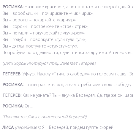
РОСИНКА:
Название красивое, а вот птиц-то и не видно! Давайте,
Вы – воробьишки – почирикайте «чик-чирик»,
Вы – вороны – покаркайте «кар-кар»,
Вы – сороки – пострекочите «стрек-стрек»,
Вы – петушки – покукарекайте «кука-реку»,
Вы – голуби – поворкуйте «гули-гули-гули»,
Вы – дятлы, постучите «стук-стук-стук».
Попробуем по отдельности, одни птички за другими. А теперь вс
(Дети хором имитируют птиц. Залетает Тетерев).
ТЕТЕРЕВ:
Уф-уф. Насилу «Птичью слободку» по голосам нашел! Здр
РОСИНКА:
Птицы разлетелись, а нам с ребятами свою слободку 
ТЕТЕРЕВ:
Как не узнать? Ты – внучка Берендея! Да, где же он, ц
РОСИНКА:
Он…
(Появляется Лиса с приклеенной бородой).
ЛИСА
(перебивает)
: Я – Берендей, пойдем гулять скорей!