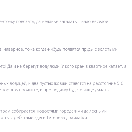
нточку повязать, да желанье загадать – надо веселое
е, наверное, тоже когда-нибудь появятся пруды с золотыми
о! Да и не берегут воду люди! У кого кран в квартире капает, а
нных водицей, и два пустых (ковши ставятся на расстояние 5-6
 сноровку проявите, и про водичку будете чаще думать.
 утрам собирается, новостями городскими да лесными
 а ты с ребятами здесь Тетерева дожидайся.