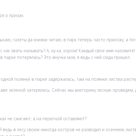
я о призах.
дыхаю, газеты да книжки читаю, в парк теперь часто прихожу, а поч
с как звать-называть? А, ну-ка, хором! Каждый свое имя назовите!
 в парке потерялась? Это внучка моя, я ведь с ней сюда пришел.
 одной полянке в парке задержалась, там на полянке листва растер
траве зеленой затерялись. Сейчас мы викторину лесную проведем, д
рках не сжигают, а на перегной оставляют?
Я ведь в лесу своем никогда костров не разводил и осеннюю листв