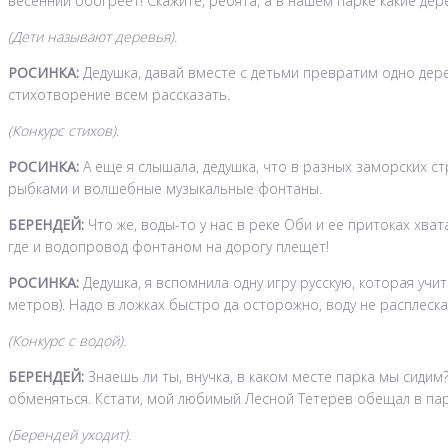
весенний обогреет! Скажите, ребята, а в нашем парке какие дер
(Дети называют деревья).
РОСИНКА:
Дедушка, давай вместе с детьми превратим одно дере
стихотворение всем рассказать.
(Конкурс стихов).
РОСИНКА:
А еще я слышала, дедушка, что в разных заморских ст
рыбками и волшебные музыкальные фонтаны.
БЕРЕНДЕЙ:
Что же, воды-то у нас в реке Оби и ее притоках хвата
где и водопровод фонтаном на дорогу плещет!
РОСИНКА:
Дедушка, я вспомнила одну игру русскую, которая учит
метров). Надо в ложках быстро да осторожно, воду не расплеска
(Конкурс с водой).
БЕРЕНДЕЙ:
Знаешь ли ты, внучка, в каком месте парка мы сидим
обменяться. Кстати, мой любимый Лесной Тетерев обещал в парк 
(Берендей уходит).