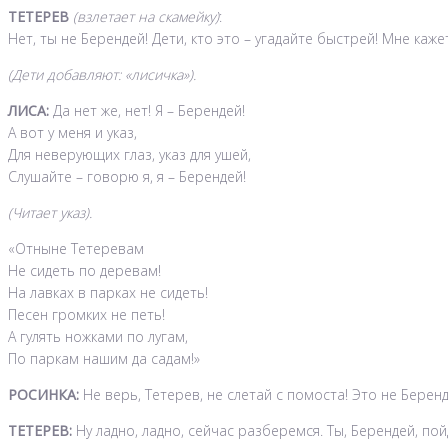
ТЕТЕРЕВ
(взлетает на скамейку)
:
Нет, ты не Берендей! Дети, кто это – угадайте быстрей! Мне каже
(Дети добавляют: «лисичка»).
ЛИСА:
Да нет же, нет! Я – Берендей!
А вот у меня и указ,
Для неверующих глаз, указ для ушей,
Слушайте – говорю я, я – Берендей!
(Читает указ).
«Отныне Тетеревам
Не сидеть по деревам!
На лавках в парках не сидеть!
Песен громких не петь!
А гулять ножками по лугам,
По паркам нашим да садам!»
РОСИНКА:
Не верь, Тетерев, не слетай с помоста! Это не Берен
ТЕТЕРЕВ:
Ну ладно, ладно, сейчас разберемся. Ты, Берендей, по