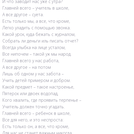
И что заводит нас уже с утра?
Главней всего – учитель в школе,
А все другое – суета.
Есть только мы, а все, что кроме,
Легко уладить с помощью звонка.
Какой урок, куда бежать с журналом,
Собрать ли деньги иль писать отчет?
Всегда улыбка на лице усталом,
Все нипочем – такой уж мы народ.
Главней всего у нас работа,
А все другое – на потом
Лишь об одном у нас забота –
Учить детей примером и добром.
Какой предмет – такое настроенье,
Пятерок или двоек водопад,
Кого хвалить, где проявить терпенье –
Учитель должен точно угадать.
Главней всего – ребенок в школе,
Все для него, и это неспроста:
Есть только он, а все, что кроме,
Для нас не станет важным никогда.