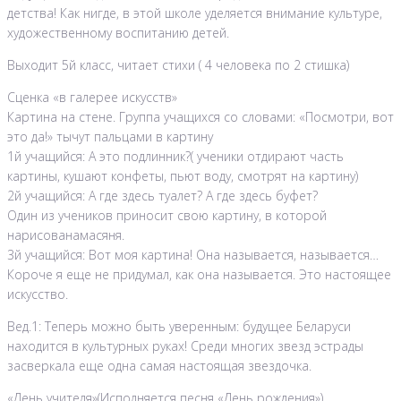
детства! Как нигде, в этой школе уделяется внимание культуре,
художественному воспитанию детей.
Выходит 5й класс, читает стихи ( 4 человека по 2 стишка)
Сценка «в галерее искусств»
Картина на стене. Группа учащихся со словами: «Посмотри, вот
это да!» тычут пальцами в картину
1й учащийся: А это подлинник?( ученики отдирают часть
картины, кушают конфеты, пьют воду, смотрят на картину)
2й учащийся: А где здесь туалет? А где здесь буфет?
Один из учеников приносит свою картину, в которой
нарисованамасяня.
3й учащийся: Вот моя картина! Она называется, называется…
Короче я еще не придумал, как она называется. Это настоящее
искусство.
Вед.1: Теперь можно быть уверенным: будущее Беларуси
находится в культурных руках! Среди многих звезд эстрады
засверкала еще одна самая настоящая звездочка.
«День учителя»(Исполняется песня «День рождения»)