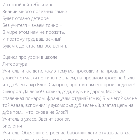
И спокойней тебе и мне:
Знаний много полезных самых
Будет отдано детворе.
Без учителя – знаем точно –
В мире этом нам не прожить,
И поэтому труд ваш важный
Будем с детства мы все ценить.
Сценки про уроки в школе
Литература
Учитель: итак, дети, какую тему мы проходили на прошлом
уроке? ( отмазки по типо не знаем, на прошлом кроке не было
и т.д.) Александр Блок! Сидоров, прочти нам его произведение!
Сидоров: Да легко! Скажика, дядя, ведь не даром, Москва,
спаленная пожаром, французам отдана? (смех) В ы чего? Как не
то? Ааааа, вспомнил: у лукоморья дуб зеленый, златая цепь на
дубе том… Что, снова не Блок?!
Учитель в ужасе. Звенит звонок.
Биология
Учитель: Обьясните строение бабочки.( дети отмазываются,
что не знали, что будет урок, книжку потеряли и т.д.)