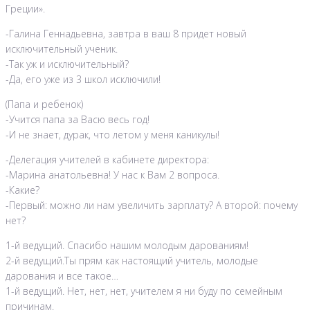
Греции».
-Галина Геннадьевна, завтра в ваш 8 придет новый
исключительный ученик.
-Так уж и исключительный?
-Да, его уже из 3 школ исключили!
(Папа и ребенок)
-Учится папа за Васю весь год!
-И не знает, дурак, что летом у меня каникулы!
-Делегация учителей в кабинете директора:
-Марина анатольевна! У нас к Вам 2 вопроса.
-Какие?
-Первый: можно ли нам увеличить зарплату? А второй: почему
нет?
1-й ведущий. Спасибо нашим молодым дарованиям!
2-й ведущий.Ты прям как настоящий учитель, молодые
дарования и все такое…
1-й ведущий. Нет, нет, нет, учителем я ни буду по семейным
причинам.