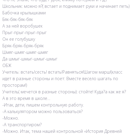
Школьник: можно я?( встает и поднимает руки и начинает петь)
Бабочка крылышками
Бяк-бяк-бяк-бяк
А за ней воробушек
Прыг-прыг-прыг-прыг
Он ее голубушку
Бряк-бряк-бряк-бряк
Шмяг-шмяг-шмяг-шмяг
Да шмыг-шмыг-шмыг-шмыг
ОБЖ
Учитель: встать!сесть! встать!Равняться!Шагом марш!(класс
идет в разные стороны и поет: Вместе весело шагать по
просторам!)
Учитель( мечется в разные стороны): стойте! Куда?а как же я?
А в это время в школе…
-Итак, дети, пишем контрольную работу.
-А калькулятором можно пользоваться?
-Можно.
-А транспортиром?
-Можно. Итак, тема нашей контрольной «История Древней