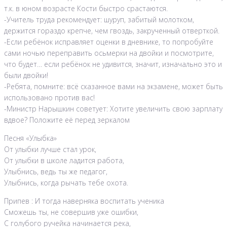
т.к. в юном возрасте Кости быстро срастаются.
-Учитель труда рекомендует: шуруп, забитый молотком,
держится гораздо крепче, чем гвоздь, закрученный отверткой.
-Если ребёнок исправляет оценки в дневнике, то попробуйте
сами ночью переправить осьмерки на двойки и посмотрите,
что будет… если ребёнок не удивится, значит, изначально это и
были двойки!
-Ребята, помните: всё сказанное вами на экзамене, может быть
использовано против вас!
-Министр Нарышкин советует: Хотите увеличить свою зарплату
вдвое? Положите её перед зеркалом
Песня «Улыбка»
От улыбки лучше стал урок,
От улыбки в школе ладится работа,
Улыбнись, ведь ты же педагог,
Улыбнись, когда рычать тебе охота.
Припев : И тогда наверняка воспитать ученика
Сможешь ты, не совершив уже ошибки,
С голубого ручейка начинается река,