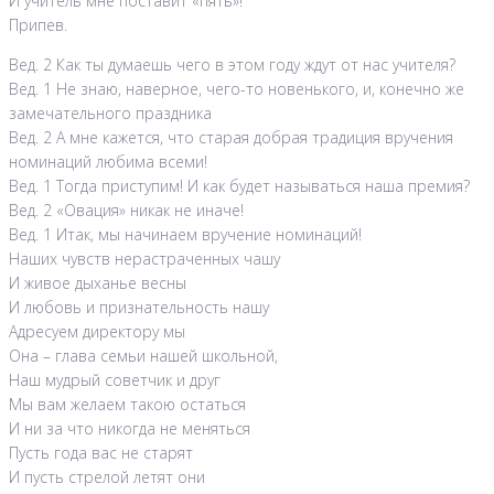
И учитель мне поставит «пять»!
Припев.
Вед. 2 Как ты думаешь чего в этом году ждут от нас учителя?
Вед. 1 Не знаю, наверное, чего-то новенького, и, конечно же
замечательного праздника
Вед. 2 А мне кажется, что старая добрая традиция вручения
номинаций любима всеми!
Вед. 1 Тогда приступим! И как будет называться наша премия?
Вед. 2 «Овация» никак не иначе!
Вед. 1 Итак, мы начинаем вручение номинаций!
Наших чувств нерастраченных чашу
И живое дыханье весны
И любовь и признательность нашу
Адресуем директору мы
Она – глава семьи нашей школьной,
Наш мудрый советчик и друг
Мы вам желаем такою остаться
И ни за что никогда не меняться
Пусть года вас не старят
И пусть стрелой летят они