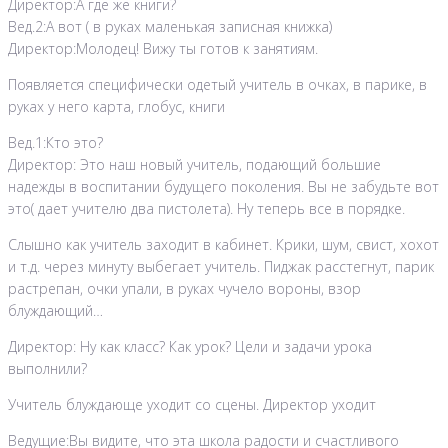
Директор:А где же книги?
Вед.2:А вот ( в руках маленькая записная книжка)
Директор:Молодец! Вижу ты готов к занятиям.
Появляется специфически одетый учитель в очках, в парике, в
руках у него карта, глобус, книги
Вед.1:Кто это?
Директор: Это наш новый учитель, подающий большие
надежды в воспитании будущего поколения. Вы не забудьте вот
это( дает учителю два пистолета). Ну теперь все в порядке.
Слышно как учитель заходит в кабинет. Крики, шум, свист, хохот
и т.д. через минуту выбегает учитель. Пиджак расстегнут, парик
растрепан, очки упали, в руках чучело вороны, взор
блуждающий…
Директор: Ну как класс? Как урок? Цели и задачи урока
выполнили?
Учитель блуждающе уходит со сцены. Директор уходит
Ведущие:Вы видите, что эта школа радости и счастливого