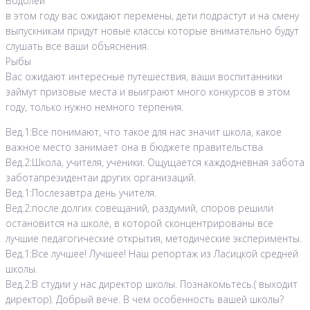
Водолей
в этом году вас ожидают перемены, дети подрастут и на смену
выпускникам придут новые классы которые внимательно будут
слушать все ваши объяснения.
Рыбы
Вас ожидают интересные путешествия, ваши воспитанники
займут призовые места и выиграют много конкурсов в этом
году, только нужно немного терпения.
Вед.1:Все понимают, что такое для нас значит школа, какое
важное место занимает она в бюджете правительства
Вед.2:Школа, учителя, ученики. Ощущается каждодневная забота
заботапрезидентаи других организаций.
Вед.1:Послезавтра день учителя.
Вед.2:после долгих совещаний, раздумий, споров решили
остановится на школе, в которой сконцентрированы все
лучшие педагогические открытия, методические эксперименты.
Вед.1:Все лучшее! Лучшее! Наш репортаж из Ласицкой средней
школы.
Вед.2:В студии у нас директор школы. Познакомьтесь.( выходит
директор). Добрый вече. В чем особенность вашей школы?