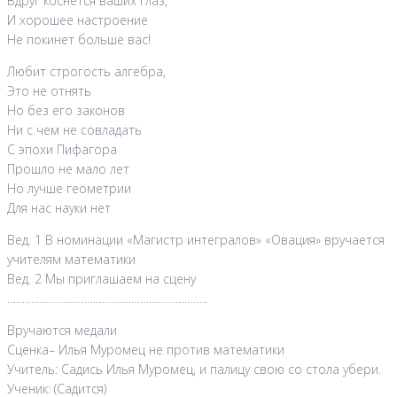
Вдруг коснется ваших глаз,
И хорошее настроение
Не покинет больше вас!
Любит строгость алгебра,
Это не отнять
Но без его законов
Ни с чем не совладать
С эпохи Пифагора
Прошло не мало лет
Но лучше геометрии
Для нас науки нет
Вед. 1 В номинации «Магистр интегралов» «Овация» вручается
учителям математики
Вед. 2 Мы приглашаем на сцену
…………………………………………………………..
Вручаются медали
Сценка– Илья Муромец не против математики
Учитель: Садись Илья Муромец, и палицу свою со стола убери.
Ученик: (Садится)