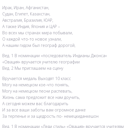
Ирак, Иран, Афганистан,
Судан, Египет, Казахстан,
Австралия, Бразилия, ЮАР,
А также Индия, Япония и ЦАР –
Во всех мы странах мира побывали,
О каждой что-то новое узнали,
А нашим гидом был географ дорогой,
Вед. 1 В номинации «последователь Индианы Джонса»
«Овация» вручается учителю географии
Вед. 2 Мы приглашаем на сцену
Вручается медаль Выходят 10 класс
Могу на немецком кое-что понять,
Могу на немецком песни распевать,
Жизнь сама предложит все нам доучить,
А сегодня можем вас благодарить
И за все ваши заботы вам огромное данке
За терпенье и за щедрость по- немецкиданкешон
Вед. 1 В номинации «Леди стиль» «Овация» вручается учителям