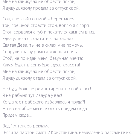
Мне на каникулах не обрести покой,
Я душу дьяволу продам за отпуск свой!
Сон, светлый сон мой – берег моря.
тон, грешной страсти стон, воплю я с горя.
Стон сорвался с губ и покатился камнем вниз,
Едва успела я схватиться за карниз.
Святая Дева, ты не в силах мне помочь,
Снаружи крашу рамы я и день и ночь.
Стой, не покидай меня, безумная мечта:
Какая будет в сентябре здесь красота!
Мне на каникулах не обрести покой,
Я душу дьяволу отдам за отпуск свой!
Не буду больше ремонтировать свой класс!
Я не рабыня тут Изаура у вас!
Когда ж от рабского избавлюсь я труда?!
Но в сентябре мы все опять придем сюда.
Придем сюда…
Вед.1:А теперь реклама
-Если за партой сидят 2 Константина, немедленно рассадите их,