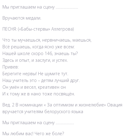
Мы приглашаем на сцену ………………….
Вручаются медали.
ПЕСНЯ: («Бабы-стервы» Аллегрова)
Что ты мучаешься, нервничаешь, маешься,
Всё решаешь, когда ясно уже всем:
Нашей школе скоро 146, знаешь ты?
Здесь и опыт, и заслуги, и успех.
Привев:
Берегите нервы! Не шумите тут.
Наш учитель это – детям лучший друг.
Он умён и весел, креативен он
И к тому же в нано тоже посвящён.
Вед. 2 В номинации « За оптимизм и жизнелюбие» Овация
вручается учителям белоруского языка
Мы приглашаем на сцену ………………
Мы любим вас! Чего же боле?