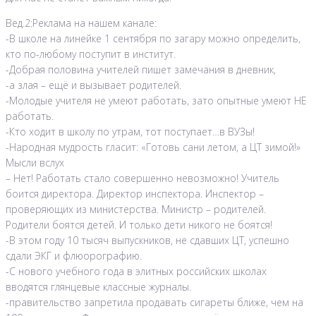
Вед.2:Реклама на нашем канале:
-В школе на линейке 1 сентября по загару можно определить,
кто по-любому поступит в институт.
-Добрая половина учителей пишет замечания в дневник,
-а злая – ещё и вызывает родителей.
-Молодые учителя не умеют работать, зато опытные умеют НЕ
работать.
-Кто ходит в школу по утрам, тот поступает…в ВУЗы!
-Народная мудрость гласит: «Готовь сани летом, а ЦТ зимой!»
Мысли вслух
– Нет! Работать стало совершенно невозможно! Учитель
боится директора. Директор инспектора. Инспектор –
проверяющих из министерства. Министр – родителей.
Родители боятся детей. И только дети никого не боятся!
-В этом году 10 тысяч выпускников, не сдавших ЦТ, успешно
сдали ЭКГ и флюорографию.
-С нового учебного года в элитных российских школах
вводятся глянцевые классные журналы.
-правительство запретила продавать сигареты ближе, чем на