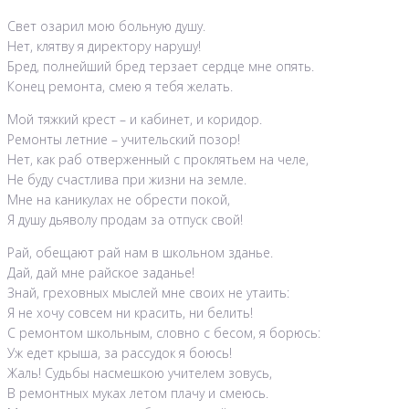
Свет озарил мою больную душу.
Нет, клятву я директору нарушу!
Бред, полнейший бред терзает сердце мне опять.
Конец ремонта, смею я тебя желать.
Мой тяжкий крест – и кабинет, и коридор.
Ремонты летние – учительский позор!
Нет, как раб отверженный с проклятьем на челе,
Не буду счастлива при жизни на земле.
Мне на каникулах не обрести покой,
Я душу дьяволу продам за отпуск свой!
Рай, обещают рай нам в школьном зданье.
Дай, дай мне райское заданье!
Знай, греховных мыслей мне своих не утаить:
Я не хочу совсем ни красить, ни белить!
С ремонтом школьным, словно с бесом, я борюсь:
Уж едет крыша, за рассудок я боюсь!
Жаль! Судьбы насмешкою учителем зовусь,
В ремонтных муках летом плачу и смеюсь.