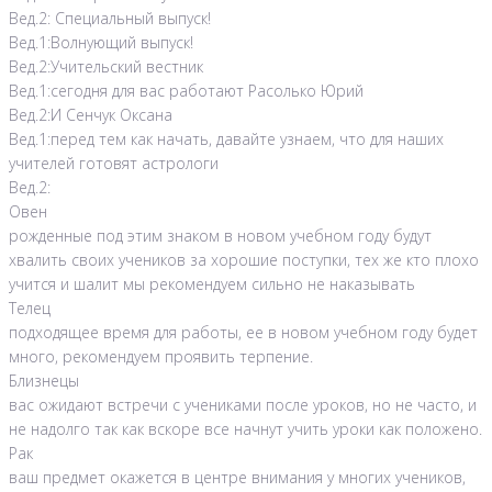
Вед.2: Специальный выпуск!
Вед.1:Волнующий выпуск!
Вед.2:Учительский вестник
Вед.1:сегодня для вас работают Расолько Юрий
Вед.2:И Сенчук Оксана
Вед.1:перед тем как начать, давайте узнаем, что для наших
учителей готовят астрологи
Вед.2:
Овен
рожденные под этим знаком в новом учебном году будут
хвалить своих учеников за хорошие поступки, тех же кто плохо
учится и шалит мы рекомендуем сильно не наказывать
Телец
подходящее время для работы, ее в новом учебном году будет
много, рекомендуем проявить терпение.
Близнецы
вас ожидают встречи с учениками после уроков, но не часто, и
не надолго так как вскоре все начнут учить уроки как положено.
Рак
ваш предмет окажется в центре внимания у многих учеников,