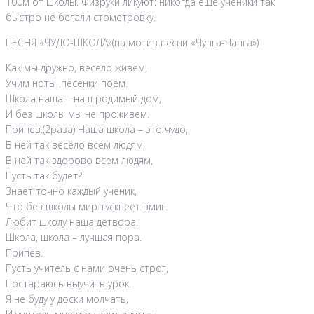
100м от школы. Физруки ликуют: никогда ещё ученики так
быстро не бегали стометровку.
ПЕСНЯ «ЧУДО-ШКОЛА»(на мотив песни «Чунга-Чанга»)
Как мы дружно, весело живем,
Учим ноты, песенки поем.
Школа наша – наш родимый дом,
И без школы мы не проживем.
Припев.(2раза) Наша школа – это чудо,
В ней так весело всем людям,
В ней так здорово всем людям,
Пусть так будет?
Знает точно каждый ученик,
Что без школы мир тускнеет вмиг.
Любит школу наша детвора.
Школа, школа – лучшая пора.
Припев.
Пусть учитель с нами очень строг,
Постараюсь выучить урок.
Я не буду у доски молчать,