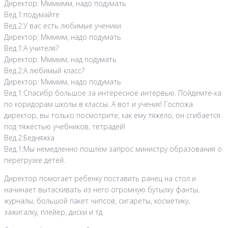
Директор: Мммммм, надо подумать
Вед.1:подумайте
Вед.2:У вас есть любимые ученики
Директор: Ммммм, надо подумать
Вед.1:А учителя?
Директор: Ммммм, над подумать
Вед.2:А любимый класс?
Директор: Ммммм, надо подумать
Вед.1:Спасибр большое за интересное интервью. Пойдемте-ка
по коридорам школы в классы. А вот и ученик! Госпожа
директор, вы только посмотрите, как ему тяжело, он сгибается
под тяжестью учебников, тетрадей!
Вед.2:Бедняжка
Вед.1:Мы немедленно пошлем запрос министру образования о
перегрузке детей.
Директор помогает ребенку поставить ранец на стол и
начинает вытаскивать из него огромную бутылку фанты,
журналы, большой пакет чипсов, сигареты, косметику,
зажигалку, плейер, диски и тд