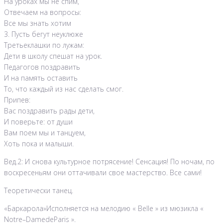
На уроках мы не спим,
Отвечаем на вопросы:
Все мы знать хотим
3. Пусть бегут неуклюже
Третьеклашки по лужам:
Дети в школу спешат на урок.
Педагогов поздравить
И на память оставить
То, что каждый из нас сделать смог.
Припев:
Вас поздравить рады дети,
И поверьте: от души
Вам поем мы и танцуем,
Хоть пока и малыши.
Вед.2: И снова культурное потрясение! Сенсация! По ночам, по
воскресеньям они оттачивали свое мастерство. Все сами!
Теоретически танец.
«Баркарола»Исполняется на мелодию « Belle » из мюзикла «
Notre–DamedeParis ».