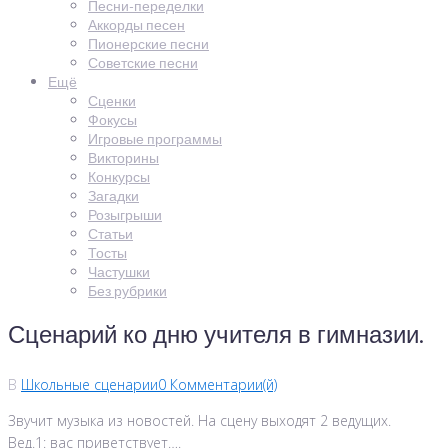
Песни-переделки
Аккорды песен
Пионерские песни
Советские песни
Ещё
Сценки
Фокусы
Игровые программы
Викторины
Конкурсы
Загадки
Розыгрыши
Статьи
Тосты
Частушки
Без рубрики
Сценарий ко дню учителя в гимназии.
В
Школьные сценарии
0 Комментарии(й)
Звучит музыка из новостей. На сцену выходят 2 ведущих.
Вед.1: вас приветствует….