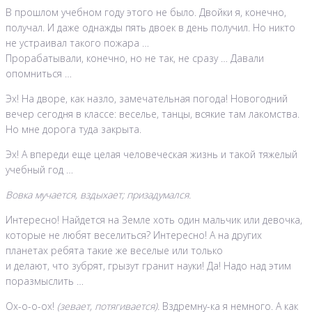
В прошлом учебном году этого не было. Двойки я, конечно,
получал. И даже однажды пять двоек в день получил. Но никто
не устраивал такого пожара …
Прорабатывали, конечно, но не так, не сразу … Давали
опомниться …
Эх! На дворе, как назло, замечательная погода! Новогодний
вечер сегодня в классе: веселье, танцы, всякие там лакомства.
Но мне дорога туда закрыта.
Эх! А впереди еще целая человеческая жизнь и такой тяжелый
учебный год …
Вовка мучается, вздыхает; призадумался.
Интересно! Найдется на Земле хоть один мальчик или девочка,
которые не любят веселиться? Интересно! А на других
планетах ребята такие же веселые или только
и делают, что зубрят, грызут гранит науки! Да! Надо над этим
поразмыслить …
Ох-о-о-ох!
(зевает, потягивается).
Вздремну-ка я немного. А как