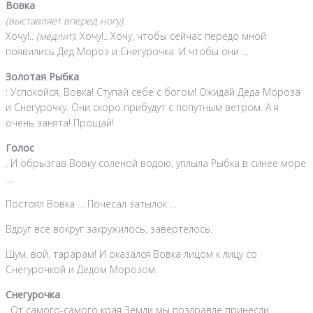
Вовка
(выставляет вперед ногу).
Хочу!..
(медлит)
. Хочу!.. Хочу, чтобы сейчас передо мной
появились Дед Мороз и Снегурочка. И чтобы они …
Золотая Рыбка
: Успокойся, Вовка! Ступай себе с богом! Ожидай Деда Мороза
и Снегурочку. Они скоро прибудут с попутным ветром. А я
очень занята! Прощай!
Голос
. И обрызгав Вовку соленой водою, уплыла Рыбка в синее море
…
Постоял Вовка … Почесал затылок …
Вдруг все вокруг закружилось, завертелось.
Шум, вой, тарарам! И оказался Вовка лицом к лицу со
Снегурочкой и Дедом Морозом.
Снегурочка
. От самого-самого края Земли мы поздравле принесли.