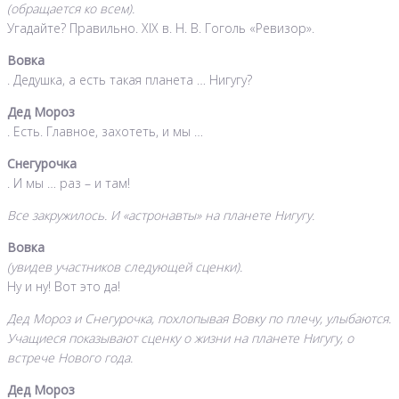
(обращается ко всем).
Угадайте? Правильно. XIX в. Н. В. Гоголь «Ревизор».
Вовка
. Дедушка, а есть такая планета … Нигугу?
Дед Мороз
. Есть. Главное, захотеть, и мы …
Снегурочка
. И мы … раз – и там!
Все закружилось. И «астронавты» на планете Нигугу.
Вовка
(увидев участников следующей сценки).
Ну и ну! Вот это да!
Дед Мороз и Снегурочка, похлопывая Вовку по плечу, улыбаются.
Учащиеся показывают сценку о жизни на планете Нигугу, о
встрече Нового года.
Дед Мороз