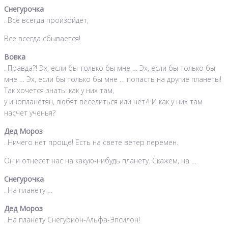
Снегурочка
. Все всегда произойдет,
Все всегда сбывается!
Вовка
. Правда?! Эх, если бы только бы мне … Эх, если бы только бы
мне … Эх, если бы только бы мне … попасть на другие планеты!
Так хочется знать: как у них там,
у инопланетян, любят веселиться или нет?! И как у них там
насчет ученья?
Дед Мороз
. Ничего нет проще! Есть на свете ветер перемен.
Он и отнесет нас на какую-нибудь планету. Скажем, на …
Снегурочка
. На планету …
Дед Мороз
. На планету Снегурион-Альфа-Эпсилон!