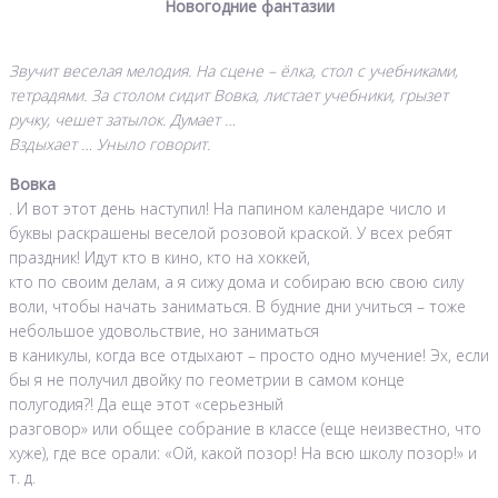
Новогодние фантазии
Звучит веселая мелодия. На сцене – ёлка, стол с учебниками,
тетрадями. За столом сидит Вовка, листает учебники, грызет
ручку, чешет затылок. Думает …
Вздыхает … Уныло говорит.
Вовка
. И вот этот день наступил! На папином календаре число и
буквы раскрашены веселой розовой краской. У всех ребят
праздник! Идут кто в кино, кто на хоккей,
кто по своим делам, а я сижу дома и собираю всю свою силу
воли, чтобы начать заниматься. В будние дни учиться – тоже
небольшое удовольствие, но заниматься
в каникулы, когда все отдыхают – просто одно мучение! Эх, если
бы я не получил двойку по геометрии в самом конце
полугодия?! Да еще этот «серьезный
разговор» или общее собрание в классе (еще неизвестно, что
хуже), где все орали: «Ой, какой позор! На всю школу позор!» и
т. д.