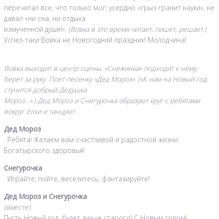
перечитал все, что только мог; усердно «грыз гранит науки», не
давал «ни сна, ни отдыха
измученной душе!».
(Вовка в это время читает, пишет, решает.)
Успел-таки Вовка не Новогодний праздник! Молодчина!
Вовка выходит в центр сцены. «Снежинка» подходит к нему,
берет за руку. Поет песенку «Дед Мороз». («К нам на Новый год
стучится добрый Дедушка
Мороз…».) Дед Мороз и Снегурочка образуют круг с ребятами
вокруг ёлки и танцуют.
Дед Мороз
. Ребята! Желаем вам счастливой и радостной жизни.
Богатырского здоровья!
Снегурочка
. Играйте, пойте, веселитесь, фантазируйте!
Дед Мороз и Снегурочка
(вместе).
Пусть Новый год, будет лучше старого! С Новым годом!