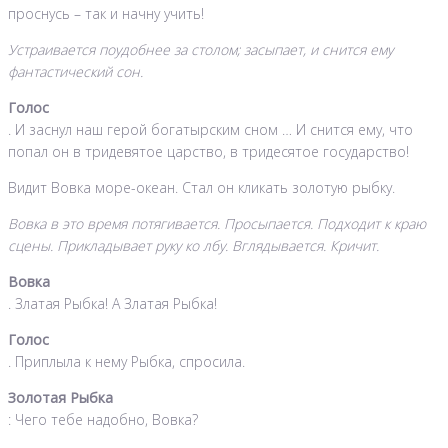
проснусь – так и начну учить!
Устраивается поудобнее за столом; засыпает, и снится ему
фантастический сон.
Голос
. И заснул наш герой богатырским сном … И снится ему, что
попал он в тридевятое царство, в тридесятое государство!
Видит Вовка море-океан. Стал он кликать золотую рыбку.
Вовка в это время потягивается. Просыпается. Подходит к краю
сцены. Прикладывает руку ко лбу. Вглядывается. Кричит.
Вовка
. Златая Рыбка! А Златая Рыбка!
Голос
. Приплыла к нему Рыбка, спросила.
Золотая Рыбка
: Чего тебе надобно, Вовка?