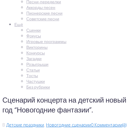
Песни-переделки
Аккорды песен
Пионерские песни
Советские песни
Ещё
Сценки
Фокусы
Игровые программы
Викторины
Конкурсы
Загадки
Розыгрыши
Статьи
Тосты
Частушки
Без рубрики
Сценарий концерта на детский новый
год “Новогодние фантазии”.
В
Детские праздники
,
Новогодние сценарии
0 Комментарии(й)