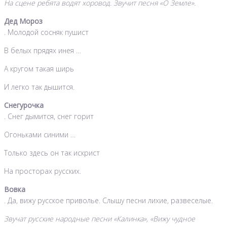
На сцене ребята водят хоровод. Звучит песня «О Земле».
Дед Мороз
. Молодой сосняк пушист
В белых прядях инея …
А кругом такая ширь
И легко так дышится.
Снегурочка
. Снег дымится, снег горит
Огоньками синими …
Только здесь он так искрист
На просторах русских.
Вовка
. Да, вижу русское приволье. Слышу песни лихие, развеселые.
Звучат русские народные песни «Калинка», «Вижу чудное