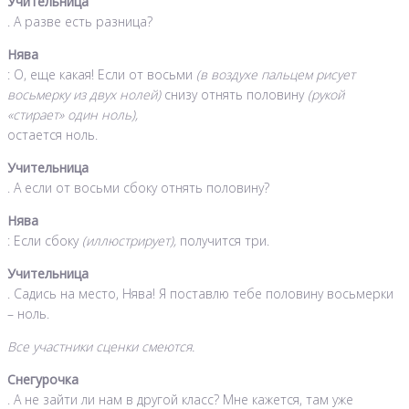
Учительница
. А разве есть разница?
Нява
: О, еще какая! Если от восьми
(в воздухе пальцем рисует
восьмерку из двух нолей)
снизу отнять половину
(рукой
«стирает» один ноль),
остается ноль.
Учительница
. А если от восьми сбоку отнять половину?
Нява
: Если сбоку
(иллюстрирует),
получится три.
Учительница
. Садись на место, Нява! Я поставлю тебе половину восьмерки
– ноль.
Все участники сценки смеются.
Снегурочка
. А не зайти ли нам в другой класс? Мне кажется, там уже