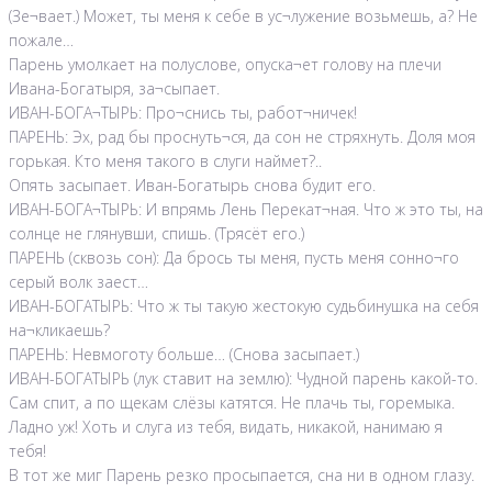
(Зе¬вает.) Может, ты меня к себе в ус¬лужение возьмешь, а? Не
пожале…
Парень умолкает на полуслове, опуска¬ет голову на плечи
Ивана-Богатыря, за¬сыпает.
ИВАН-БОГА¬ТЫРЬ: Про¬снись ты, работ¬ничек!
ПАРЕНЬ: Эх, рад бы проснуть¬ся, да сон не стряхнуть. Доля моя
горькая. Кто меня такого в слуги наймет?..
Опять засыпает. Иван-Богатырь снова будит его.
ИВАН-БОГА¬ТЫРЬ: И впрямь Лень Перекат¬ная. Что ж это ты, на
солнце не глянувши, спишь. (Трясёт его.)
ПАРЕНЬ (сквозь сон): Да брось ты меня, пусть меня сонно¬го
серый волк заест…
ИВАН-БОГАТЫРЬ: Что ж ты такую жестокую судьбинушка на себя
на¬кликаешь?
ПАРЕНЬ: Невмоготу больше… (Снова засыпает.)
ИВАН-БОГАТЫРЬ (лук ставит на землю): Чудной парень какой-то.
Сам спит, а по щекам слёзы катятся. Не плачь ты, горемыка.
Ладно уж! Хоть и слуга из тебя, видать, никакой, нанимаю я
тебя!
В тот же миг Парень резко просыпается, сна ни в одном глазу.