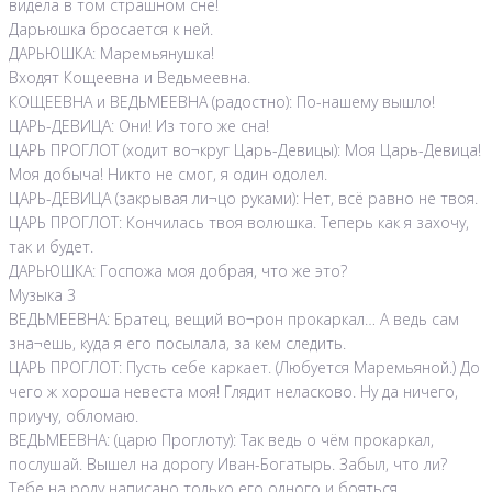
видела в том страшном сне!
Дарьюшка бросается к ней.
ДАРЬЮШКА: Маремьянушка!
Входят Кощеевна и Ведьмеевна.
КОЩЕЕВНА и ВЕДЬМЕЕВНА (радостно): По-нашему вышло!
ЦАРЬ-ДЕВИЦА: Они! Из того же сна!
ЦАРЬ ПРОГЛОТ (ходит во¬круг Царь-Девицы): Моя Царь-Девица!
Моя добыча! Никто не смог, я один одолел.
ЦАРЬ-ДЕВИЦА (закрывая ли¬цо руками): Нет, всё равно не твоя.
ЦАРЬ ПРОГЛОТ: Кончилась твоя волюшка. Теперь как я захочу,
так и будет.
ДАРЬЮШКА: Госпожа моя добрая, что же это?
Музыка 3
ВЕДЬМЕЕВНА: Братец, вещий во¬рон прокаркал… А ведь сам
зна¬ешь, куда я его посылала, за кем следить.
ЦАРЬ ПРОГЛОТ: Пусть себе каркает. (Любуется Маремьяной.) До
чего ж хороша невеста моя! Глядит неласково. Ну да ничего,
приучу, обломаю.
ВЕДЬМЕЕВНА: (царю Проглоту): Так ведь о чём прокаркал,
послушай. Вышел на дорогу Иван-Богатырь. Забыл, что ли?
Тебе на роду написано только его одного и бояться.