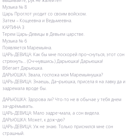
вышивайте, рук не жалейте!!!
Музыка № 8
Царь Проглот уходит со своим войском.
Затем – Кощеевна и Ведьмеевна.
КАРТИНА 3
Терем Царь-Девицы в Девьем царстве.
Музыка № 6
Появляется Маремьяна.
ЦАРЬ-ДЕВИЦА: Как бы мне поскорей про¬снуться, этот сон
стряхнуть… (Оч¬нувшись.) Дарьюшка! Дарьюшка!
Вбегает Дарьюшка.
ДАРЬЮШКА: Звала, госпожа моя Маремьянушка?
ЦАРЬ-ДЕВИЦА: Знаешь, Да¬рьюшка, присела я на лавку да и
задремала вроде бы.
ДАРЬЮШКА: Здорова ли? Что-то не в обычае у тебя днем
за¬дрёмывать.
ЦАРЬ-ДЕВИЦА: Мало задре¬мала, а сон видела.
ДАРЬЮШКА: Может, к дож¬дю?
ЦАРЬ-ДЕВИЦА: Уж не знаю. Только приснился мне сон
страшный.