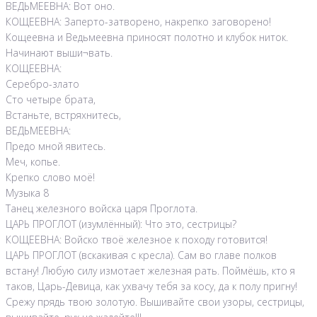
ВЕДЬМЕЕВНА: Вот оно.
КОЩЕЕВНА: Заперто-затворено, накрепко заговорено!
Кощеевна и Ведьмеевна приносят полотно и клубок ниток.
Начинают выши¬вать.
КОЩЕЕВНА:
Серебро-злато
Сто четыре брата,
Встаньте, встряхнитесь,
ВЕДЬМЕЕВНА:
Предо мной явитесь.
Меч, копье.
Крепко слово моё!
Музыка 8
Танец железного войска царя Проглота.
ЦАРЬ ПРОГЛОТ (изумлённый): Что это, сестрицы?
КОЩЕЕВНА: Войско твоё железное к походу готовится!
ЦАРЬ ПРОГЛОТ (вскакивая с кресла). Сам во главе полков
встану! Любую силу измотает железная рать. Поймёшь, кто я
таков, Царь-Девица, как ухвачу тебя за косу, да к полу пригну!
Срежу прядь твою золотую. Вышивайте свои узоры, сестрицы,