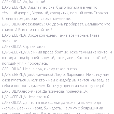
ДАРЬЮШКА: Ах, батюшки!
ЦАРЬ-ДЕВИЦА: Видела я во сне, будто попала я в чей-то
тём¬ный дворец. Угрюмый, холод¬ный, полный Ахов-Страхов.
Стены в том дворце – серые, каменные.
ДАРЬЮШКА (поёживаясь): Ох, дрожь пробирает. Дальше-то что
снилось? Был там кто ай нет?
ЦАРЬ-ДЕВИЦА: Вроде кол¬дуньи. Такие все чёрные. Глаза
змеиные.
ДАРЬЮШКА: Страхи какие!
ЦАРЬ-ДЕВИЦА: А с ними вроде брат их. Тоже тёмный какой-то. И
взгляд из-под бровей тяжелый, так и давит. Как сказал: «Стой,
погоди!» ут я и проснулась.
ДАРЬЮШКА: Не знаю уж, к чему такое снится.
ЦАРЬ-ДЕВИЦА (улыбнув¬шись): Ладно, Дарьюшка. Не к лицу нам
снов пугаться. А коли кто к нам с недобрым явится, мы ведь за
себя и постоять суме¬ем. Кольчугу принесла ли от кузнеца?
ДАРЬЮШКА (ворчливо): Да принесла, принесла. Эх!
ЦАРЬ-ДЕВИЦА: Чего это ты?
ДАРЬЮШКА: Да что ты всё «шлем» да «кольчуга», «меч» да
«копьё». Девичий наряд бы надеть. На лу¬гу с боярышнями
хороводом пройтись. Васильки венком за-вить да на суженого