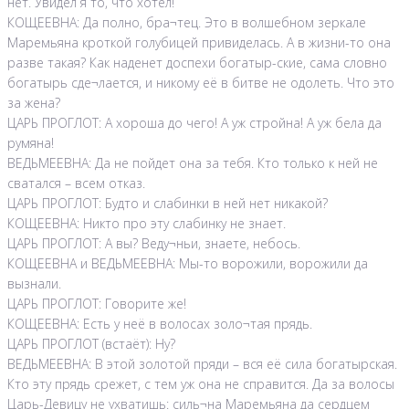
нет. Увидел я то, что хотел!
КОЩЕЕВНА: Да полно, бра¬тец. Это в волшебном зеркале
Маремьяна кроткой голубицей привиделась. А в жизни-то она
разве такая? Как наденет доспехи богатыр-ские, сама словно
богатырь сде¬лается, и никому её в битве не одолеть. Что это
за жена?
ЦАРЬ ПРОГЛОТ: А хороша до чего! А уж стройна! А уж бела да
румяна!
ВЕДЬМЕЕВНА: Да не пойдет она за тебя. Кто только к ней не
сватался – всем отказ.
ЦАРЬ ПРОГЛОТ: Будто и слабинки в ней нет никакой?
КОЩЕЕВНА: Никто про эту слабинку не знает.
ЦАРЬ ПРОГЛОТ: А вы? Веду¬ньи, знаете, небось.
КОЩЕЕВНА и ВЕДЬМЕЕВНА: Мы-то ворожили, ворожили да
вызнали.
ЦАРЬ ПРОГЛОТ: Говорите же!
КОЩЕЕВНА: Есть у неё в волосах золо¬тая прядь.
ЦАРЬ ПРОГЛОТ (встаёт): Ну?
ВЕДЬМЕЕВНА: В этой золотой пряди – вся её сила богатырская.
Кто эту прядь срежет, с тем уж она не справится. Да за волосы
Царь-Девицу не ухватишь: силь¬на Маремьяна да сердцем