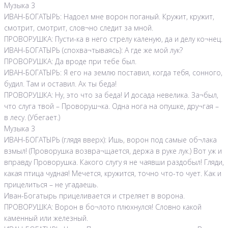
Музыка 3
ИВАН-БОГАТЫРЬ: Надоел мне ворон поганый. Кружит, кружит,
смотрит, смотрит, слов¬но следит за мной.
ПРОВОРУШКА: Пусти-ка в него стрелу каленую, да и делу ко¬нец.
ИВАН-БОГАТЫРЬ (спохва¬тываясь): А где же мой лук?
ПРОВОРУШКА: Да вроде при тебе был.
ИВАН-БОГАТЫРЬ: Я его на землю поставил, когда тебя, сонного,
будил. Там и оставил. Ах ты беда!
ПРОВОРУШКА: Ну, это что за беда! И досада невелика. За¬был,
что слуга твой – Проворуш¬ка. Одна нога на опушке, дру¬гая –
в лесу. (Убегает.)
Музыка 3
ИВАН-БОГАТЫРЬ (глядя вверх): Ишь, ворон под самые об¬лака
взмыл! (Проворушка возвра¬щается, держа в руке лук.) Вот уж и
вправду Проворушка. Какого слугу я не чаявши раздобыл! Гляди,
какая птица чудная! Мечется, кружится, точно что-то чует. Как и
прицелиться – не угадаешь.
Иван-Богатырь прицеливается и стреляет в ворона.
ПРОВОРУШКА: Ворон в бо¬лото плюхнулся! Словно какой
каменный или железный.