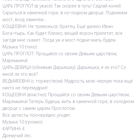
ЦАРЬ ПРОГЛОТ (в ужасе): Так скорее в путь! Седлай коней.
Скрыться в каменной горе, в хо¬лодном дворце. Поднимем
мост, вход замкнём…
КОЩЕЕВНА: Не тревожься, братец. Ещё далеко Иван-
Бога¬тырь. Как будет близко, вещий ворон прилетит, все
загодя мне скажет. Тогда уж и мост подни¬мать будем.
Музыка 10 (тихо)
ЦАРЬ ПРОГЛОТ: Прощайся со своим Девьим царством,
Маремьяна!
ЦАРЬ-ДЕВИЦА (обнимая Дарьюшку): Дарьюшка, я ли это? Со
мной ли это всё?
ВЕДЬМЕЕВНА (с торжеством): Мудрость мою чёрную пока ещё
никто не перемудрил!
КОЩЕЕВНА (властно): Прощайся со своим Девьим царством,
Маремьяна! Теперь будешь жить в каменной горе, в холодном
дворце с самим царём Проглотом.
Все артисты поочерёдно уходят.
Музыка 10 (громко)
КАРТИНА 4
Дремучий лес.