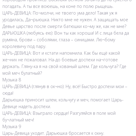
погадать. А ты все воюешь, на коне по полю рыщешь.
ЦАРЬ-ДЕВИЦА: По¬молчи, не твоего ума дело! Такая уж я
уродилась, Да¬рьюшка. Никто мне не нужен. А защищать мое
Девье царство после смерти батюшки ко¬му же, как не мне?
ДАРЬЮШКА (любуясь ею): Вон ты как хороша! И с лица бела да
румяна, брови – соболями, глаза – синицами. Лю¬бому
королевичу под пару.
ЦАРЬ-ДЕВИЦА: Вот и кстати напомнила. Как бы ещё какой
же¬них не пожаловал. На-до боевые доспехи на¬готове
держать. Гляну-ка я на свой кованый шлем. Где кольчуга? Где
мой меч булатный?
Музыка 8
ЦАРЬ-ДЕВИЦА (глянув в ок¬но): Ну, всё! Быстро доспехи мои –
сюда!
Дарьюшка приносит шлем, кольчугу и меч, помогает Царь-
Девице надеть доспехи.
ЦАРЬ-ДЕВИЦА: Взыграло сердце! Разгуляйся в поле мой
бу¬латный меч!
Музыка 9
Царь-Девица уходит. Дарьюшка бросается к окну.