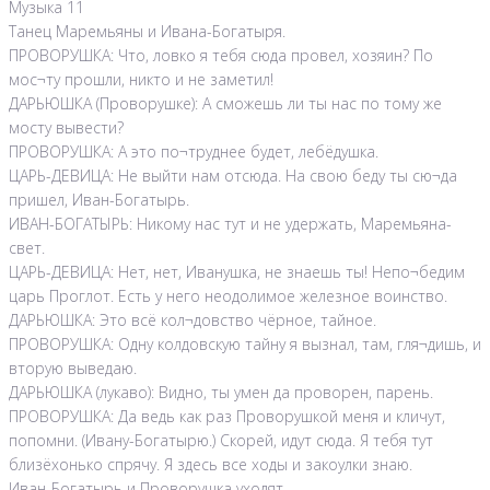
Музыка 11
Танец Маремьяны и Ивана-Богатыря.
ПРОВОРУШКА: Что, ловко я тебя сюда провел, хозяин? По
мос¬ту прошли, никто и не заметил!
ДАРЬЮШКА (Проворушке): А сможешь ли ты нас по тому же
мосту вывести?
ПРОВОРУШКА: А это по¬труднее будет, лебёдушка.
ЦАРЬ-ДЕВИЦА: Не выйти нам отсюда. На свою беду ты сю¬да
пришел, Иван-Богатырь.
ИВАН-БОГАТЫРЬ: Никому нас тут и не удержать, Маремьяна-
свет.
ЦАРЬ-ДЕВИЦА: Нет, нет, Иванушка, не знаешь ты! Непо¬бедим
царь Проглот. Есть у него неодолимое железное воинство.
ДАРЬЮШКА: Это всё кол¬довство чёрное, тайное.
ПРОВОРУШКА: Одну колдовскую тайну я вызнал, там, гля¬дишь, и
вторую выведаю.
ДАРЬЮШКА (лукаво): Видно, ты умен да проворен, парень.
ПРОВОРУШКА: Да ведь как раз Проворушкой меня и кличут,
попомни. (Ивану-Богатырю.) Скорей, идут сюда. Я тебя тут
близёхонько спрячу. Я здесь все ходы и закоулки знаю.
Иван-Богатырь и Проворушка уходят.