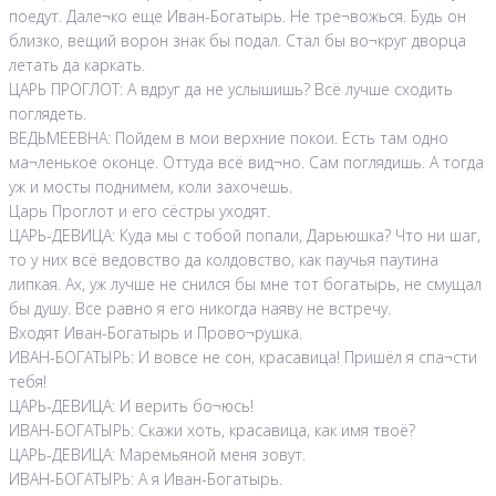
поедут. Дале¬ко еще Иван-Богатырь. Не тре¬вожься. Будь он
близко, вещий ворон знак бы подал. Стал бы во¬круг дворца
летать да каркать.
ЦАРЬ ПРОГЛОТ: А вдруг да не услышишь? Всё лучше сходить
поглядеть.
ВЕДЬМЕЕВНА: Пойдем в мои верхние покои. Есть там одно
ма¬ленькое оконце. Оттуда всё вид¬но. Сам поглядишь. А тогда
уж и мосты поднимем, коли захочешь.
Царь Проглот и его сёстры уходят.
ЦАРЬ-ДЕВИЦА: Куда мы с тобой попали, Дарьюшка? Что ни шаг,
то у них всё ведовство да колдовство, как паучья паутина
липкая. Ах, уж лучше не снился бы мне тот богатырь, не смущал
бы душу. Все равно я его никогда наяву не встречу.
Входят Иван-Богатырь и Прово¬рушка.
ИВАН-БОГАТЫРЬ: И вовсе не сон, красавица! Пришёл я спа¬сти
тебя!
ЦАРЬ-ДЕВИЦА: И верить бо¬юсь!
ИВАН-БОГАТЫРЬ: Скажи хоть, красавица, как имя твоё?
ЦАРЬ-ДЕВИЦА: Маремьяной меня зовут.
ИВАН-БОГАТЫРЬ: А я Иван-Богатырь.