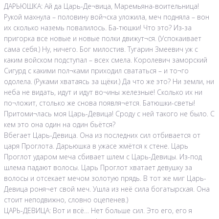
ДАРЬЮШКА: Ай да Царь-Де¬вица, Маремьяна-воительница!
Рукой махнула – половину вой¬ска уложила, меч подняла – вон
их сколько наземь повалилось. Ба-тюшки! Что это? Из-за
пригорка все новые и новые полки движут¬ся. (Успокаивает
сама себя.) Ну, ничего. Бог милостив. Тугарин Змеевич уж с
каким войском подступал – всех смела. Королевич заморский
Сигурд с какими пол¬ками приходил свататься – и то¬го
одолела. (Руками хватаясь за щёки.) Да что же это? Ни земли, ни
неба не видать, идут и идут во¬ины железные! Сколько их ни
по¬ложит, столько же снова появля¬ется. Батюшки-светы!
Притоми¬лась моя Царь-Девица! Сроду с ней такого не было. С
кем это она один на один бьётся?
Вбегает Царь-Девица. Она из последних сил отбивается от
царя Проглота. Дарьюшка в ужасе жмётся к стене. Царь
Проглот ударом меча сбивает шлем с Царь-Девицы. Из-под
шлема падают волосы. Царь Проглот хватает девушку за
волосы и отсекает мечом золотую прядь. В тот же миг Царь-
Девица роня¬ет свой меч. Ушла из неё сила богатырская. Она
стоит неподвижно, словно оцепенев.)
ЦАРЬ-ДЕВИЦА: Вот и всё… Нет больше сил. Это его, его я