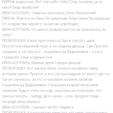
ПАРЕНЬ (радостно): Вот спа¬сибо тебе! Спас ты меня, уж из
какой беды вызволил!
ИВАН-БОГАТЫРЬ: Гляди-ка, проснулся, Лень Перекатная!
ПАРЕНЬ: Вовсе я не Лень Пе¬рекатная. Зовут меня Проворушка.
От колдовства чёрного ты ме¬ня освободил.
ИВАН-БОГАТЫРЬ: От какого колдовства? Уж не приснилось ли
тебе?
ПРОВОРУШКА: Какое при¬снилось! Был я слугой у царя
Проглота в каменной горе, в хо¬лодном дворце. Сам Проглот
страшен, а сёстры его – Кощеевна да Ведьмеевна – и того
страшней. Злые колдуньи они.
ИВАН-БОГАТЫРЬ: Дивные дела! Говори дальше.
ПРОВОРУШКА: Вот как всё было. Узнал я нечаянно тайну,
которую прячут Проглот и его сёстры-ведьмы от всего све¬та.
Так уж случилось. За это и наложили на меня заклятие
Кощеевна да Ведьмеевна. Страшным колдовством меня
наказали: буду я спать на ходу, засыпать на полуслове, что
захочу сказать – забуду, дело начну – усну, бродом пойду –
посреди реки свалюсь.
ИВАН-БОГАТЫРЬ: Слыхано ли! Вот бедняга.
ПРОВОРУШКА: А расколду¬ет меня тот, кто меня, никудышнего,