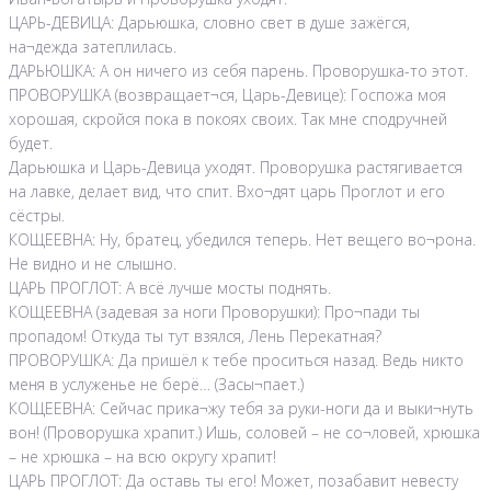
ЦАРЬ-ДЕВИЦА: Дарьюшка, словно свет в душе зажёгся,
на¬дежда затеплилась.
ДАРЬЮШКА: А он ничего из себя парень. Проворушка-то этот.
ПРОВОРУШКА (возвращает¬ся, Царь-Девице): Госпожа моя
хорошая, скройся пока в покоях своих. Так мне сподручней
будет.
Дарьюшка и Царь-Девица уходят. Проворушка растягивается
на лавке, делает вид, что спит. Вхо¬дят царь Проглот и его
сёстры.
КОЩЕЕВНА: Ну, братец, убедился теперь. Нет вещего во¬рона.
Не видно и не слышно.
ЦАРЬ ПРОГЛОТ: А всё лучше мосты поднять.
КОЩЕЕВНА (задевая за ноги Проворушки): Про¬пади ты
пропадом! Откуда ты тут взялся, Лень Перекатная?
ПРОВОРУШКА: Да пришёл к тебе проситься назад. Ведь никто
меня в услуженье не берё… (Засы¬пает.)
КОЩЕЕВНА: Сейчас прика¬жу тебя за руки-ноги да и выки¬нуть
вон! (Проворушка храпит.) Ишь, соловей – не со¬ловей, хрюшка
– не хрюшка – на всю округу храпит!
ЦАРЬ ПРОГЛОТ: Да оставь ты его! Может, позабавит невесту