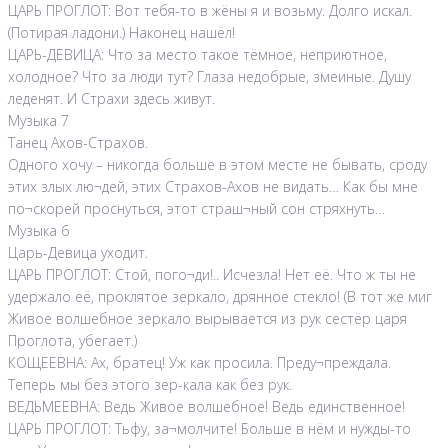
ЦАРЬ ПРОГЛОТ: Вот тебя-то в жёны я и возьму. Долго искал.
(Потирая ладони.) Наконец нашёл!
ЦАРЬ-ДЕВИЦА: Что за место такое тёмное, неприютное,
холодное? Что за люди тут? Глаза недобрые, змеиные. Душу
леденят. И Страхи здесь живут.
Музыка 7
Танец Ахов-Страхов.
Одного хочу – никогда больше в этом месте не бывать, сроду
этих злых лю¬дей, этих Страхов-Ахов не видать… Как бы мне
по¬скорей проснуться, этот страш¬ный сон стряхнуть…
Музыка 6
Царь-Девица уходит.
ЦАРЬ ПРОГЛОТ: Стой, пого¬ди!.. Исчезла! Нет её. Что ж ты не
удержало её, проклятое зеркало, дрянное стекло! (В тот же миг
Живое волшебное зеркало вырывается из рук сестёр царя
Проглота, убегает.)
КОЩЕЕВНА: Ах, братец! Уж как просила. Преду¬преждала.
Теперь мы без этого зер-кала как без рук.
ВЕДЬМЕЕВНА: Ведь Живое волшебное! Ведь единственное!
ЦАРЬ ПРОГЛОТ: Тьфу, за¬молчите! Больше в нём и нужды-то