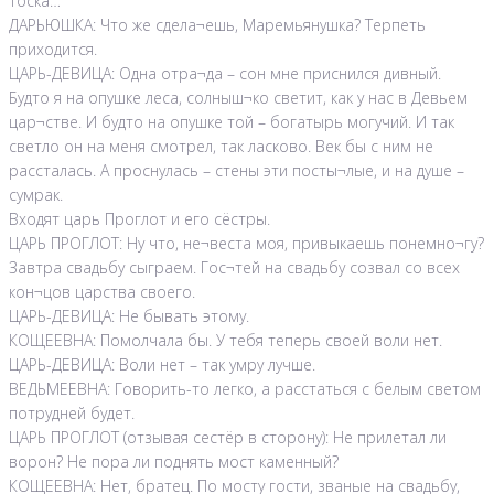
тоска…
ДАРЬЮШКА: Что же сдела¬ешь, Маремьянушка? Терпеть
приходится.
ЦАРЬ-ДЕВИЦА: Одна отра¬да – сон мне приснился дивный.
Будто я на опушке леса, солныш¬ко светит, как у нас в Девьем
цар¬стве. И будто на опушке той – богатырь могучий. И так
светло он на меня смотрел, так ласково. Век бы с ним не
рассталась. А проснулась – стены эти посты¬лые, и на душе –
сумрак.
Входят царь Проглот и его сёстры.
ЦАРЬ ПРОГЛОТ: Ну что, не¬веста моя, привыкаешь понемно¬гу?
Завтра свадьбу сыграем. Гос¬тей на свадьбу созвал со всех
кон¬цов царства своего.
ЦАРЬ-ДЕВИЦА: Не бывать этому.
КОЩЕЕВНА: Помолчала бы. У тебя теперь своей воли нет.
ЦАРЬ-ДЕВИЦА: Воли нет – так умру лучше.
ВЕДЬМЕЕВНА: Говорить-то легко, а расстаться с белым светом
потрудней будет.
ЦАРЬ ПРОГЛОТ (отзывая сестёр в сторону): Не прилетал ли
ворон? Не пора ли поднять мост каменный?
КОЩЕЕВНА: Нет, братец. По мосту гости, званые на свадьбу,