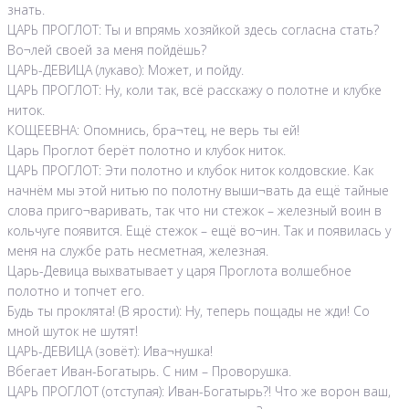
знать.
ЦАРЬ ПРОГЛОТ: Ты и впрямь хозяйкой здесь согласна стать?
Во¬лей своей за меня пойдёшь?
ЦАРЬ-ДЕВИЦА (лукаво): Может, и пойду.
ЦАРЬ ПРОГЛОТ: Ну, коли так, всё расскажу о полотне и клубке
ниток.
КОЩЕЕВНА: Опомнись, бра¬тец, не верь ты ей!
Царь Проглот берёт полотно и клубок ниток.
ЦАРЬ ПРОГЛОТ: Эти полотно и клубок ниток колдовские. Как
начнём мы этой нитью по полотну выши¬вать да ещё тайные
слова приго¬варивать, так что ни стежок – железный воин в
кольчуге появится. Ещё стежок – ещё во¬ин. Так и появилась у
меня на службе рать несметная, железная.
Царь-Девица выхватывает у царя Проглота волшебное
полотно и топчет его.
Будь ты проклята! (В ярости): Ну, теперь пощады не жди! Со
мной шуток не шутят!
ЦАРЬ-ДЕВИЦА (зовёт): Ива¬нушка!
Вбегает Иван-Богатырь. С ним – Проворушка.
ЦАРЬ ПРОГЛОТ (отступая): Иван-Богатырь?! Что же ворон ваш,