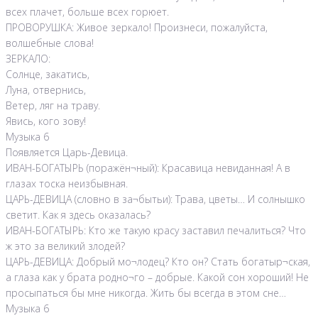
всех плачет, больше всех горюет.
ПРОВОРУШКА: Живое зеркало! Произнеси, пожалуйста,
волшебные слова!
ЗЕРКАЛО:
Солнце, закатись,
Луна, отвернись,
Ветер, ляг на траву.
Явись, кого зову!
Музыка 6
Появляется Царь-Девица.
ИВАН-БОГАТЫРЬ (поражён¬ный): Красавица невиданная! А в
глазах тоска неизбывная.
ЦАРЬ-ДЕВИЦА (словно в за¬бытьи): Трава, цветы… И солнышко
светит. Как я здесь оказалась?
ИВАН-БОГАТЫРЬ: Кто же такую красу заставил печалиться? Что
ж это за великий злодей?
ЦАРЬ-ДЕВИЦА: Добрый мо¬лодец? Кто он? Стать богатыр¬ская,
а глаза как у брата родно¬го – добрые. Какой сон хороший! Не
просыпаться бы мне никогда. Жить бы всегда в этом сне…
Музыка 6