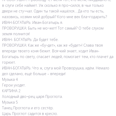
в слуги себе наймет. Уж сколько я про¬сился, в чьи только
двери не сту¬чал. Один ты такой нашёлся… Да кто ты есть,
назовись, хозяин мой добрый? Кого мне век бла¬годарить?
ИВАН-БОГАТЫРЬ: Иван-Богатырь я.
ПРОВОРУШКА: Быть не мо¬жет! Тот самый? О тебе слухом
земля полнится!
ИВАН- БОГАТЫРЬ: Да будет тебе.
ПРОВОРУШКА: Как же «бу¬дет», как же «будет»! Слава твоя
впереди твоего коня бежит. Вся¬кий знает, ходит Иван-
Богатырь по свету, спасает людей, помогает тем, кто плачет да
горюет.
ИВАН-БОГАТЫРЬ: Что ж, слуга мой Проворушка, идём. Немало
дел сделано, ещё больше – впереди!
Музыка 4
Герои уходят.
КАРТИНА 2
Холодный дво¬рец царя Проглота.
Музыка 5
Танец Проглота и его сестёр.
Царь Проглот садится в кресло.