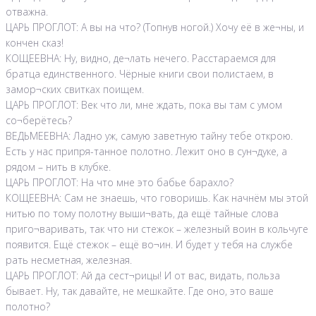
отважна.
ЦАРЬ ПРОГЛОТ: А вы на что? (Топнув ногой.) Хочу её в же¬ны, и
кончен сказ!
КОЩЕЕВНА: Ну, видно, де¬лать нечего. Расстараемся для
братца единственного. Чёрные книги свои полистаем, в
замор¬ских свитках поищем.
ЦАРЬ ПРОГЛОТ: Век что ли, мне ждать, пока вы там с умом
со¬берётесь?
ВЕДЬМЕЕВНА: Ладно уж, самую заветную тайну тебе открою.
Есть у нас припря-танное полотно. Лежит оно в сун¬дуке, а
рядом – нить в клубке.
ЦАРЬ ПРОГЛОТ: На что мне это бабье барахло?
КОЩЕЕВНА: Сам не знаешь, что говоришь. Как начнём мы этой
нитью по тому полотну выши¬вать, да ещё тайные слова
приго¬варивать, так что ни стежок – железный воин в кольчуге
появится. Ещё стежок – ещё во¬ин. И будет у тебя на службе
рать несметная, железная.
ЦАРЬ ПРОГЛОТ: Ай да сест¬рицы! И от вас, видать, польза
бывает. Ну, так давайте, не мешкайте. Где оно, это ваше
полотно?