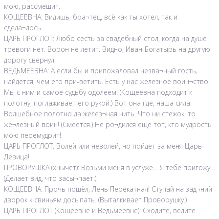
мою, рассмешит.
КОЩЕЕВНА: Видишь, бра¬тец, всё как ты хотел, так и
сдела¬лось.
ЦАРЬ ПРОГЛОТ: Любо сесть за свадебный стол, когда на душе
тревоги нет. Ворон не летит. Видно, Иван-Богатырь на другую
дорогу свернул.
ВЕДЬМЕЕВНА: А если бы и припожаловал незва¬ный гость,
найдётся, чем его при-ветить. Есть у нас железное воин¬ство.
Мы с ним и самое судьбу одолеем! (Кощеевна подходит к
полотну, поглаживает его рукой.) Вот она где, наша сила.
Волшебное полотно да желез¬ная нить. Что ни стежок, то
же¬лезный воин! (Смеется.) Не ро¬дился ещё тот, кто мудрость
мою перемудрит!
ЦАРЬ ПРОГЛОТ: Волей или неволей, но пойдет за меня Царь-
Девица!
ПРОВОРУШКА (хнычет): Возьми меня в услуже… Я тебе пригожу…
(Делает вид, что засы¬пает.)
КОЩЕЕВНА: Прочь пошёл, Лень Перекатная! Ступай на зад¬ний
дворок к свиньям досыпать. (Выталкивает Проворушку.)
ЦАРЬ ПРОГЛОТ (Кощеевне и Ведьмеевне): Сходите, велите