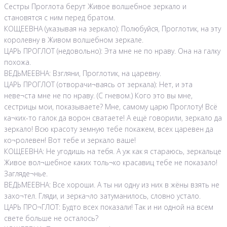
Сестры Проглота берут Живое волшебное зеркало и
становятся с ним перед братом.
КОЩЕЕВНА (указывая на зеркало): Полюбуйся, Проглотик, на эту
королевну в Живом волшебном зеркале.
ЦАРЬ ПРОГЛОТ (недовольно): Эта мне не по нраву. Она на галку
похожа.
ВЕДЬМЕЕВНА: Взгляни, Проглотик, на царевну.
ЦАРЬ ПРОГЛОТ (отворачи¬ваясь от зеркала): Нет, и эта
неве¬ста мне не по нраву. (С гневом.) Кого это вы мне,
сестрицы мои, показываете? Мне, самому царю Проглоту! Всё
ка¬ких-то галок да ворон сватаете! А ещё говорили, зеркало да
зеркало! Всю красоту земную тебе покажем, всех царевен да
ко¬ролевен! Вот тебе и зеркало ваше!
КОЩЕЕВНА: Не угодишь на тебя. А уж как я стараюсь, зеркальце
Живое вол¬шебное каких толь¬ко красавиц тебе не показало!
Загляде¬нье.
ВЕДЬМЕЕВНА: Все хороши. А ты ни одну из них в жёны взять не
захо¬тел. Гляди, и зерка¬ло затуманилось, словно устало.
ЦАРЬ ПРО¬ГЛОТ: Будто всех показали! Так и ни одной на всем
свете больше не осталось?