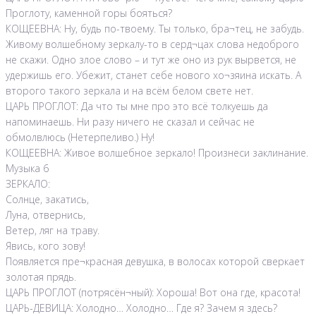
Проглоту, каменной горы бояться?
КОЩЕЕВНА: Ну, будь по-твоему. Ты только, бра¬тец, не забудь.
Живому волшебному зеркалу-то в серд¬цах слова недоброго
не скажи. Одно злое слово – и тут же оно из рук вырвется, не
удержишь его. Убежит, станет себе нового хо¬зяина искать. А
второго такого зеркала и на всём белом свете нет.
ЦАРЬ ПРОГЛОТ: Да что ты мне про это всё толкуешь да
напоминаешь. Ни разу ничего не сказал и сейчас не
обмолвлюсь (Нетерпеливо.) Ну!
КОЩЕЕВНА: Живое волшебное зеркало! Произнеси заклинание.
Музыка 6
ЗЕРКАЛО:
Солнце, закатись,
Луна, отвернись,
Ветер, ляг на траву.
Явись, кого зову!
Появляется пре¬красная девушка, в волосах которой сверкает
золотая прядь.
ЦАРЬ ПРОГЛОТ (потрясён¬ный): Хороша! Вот она где, красота!
ЦАРЬ-ДЕВИЦА: Холодно… Холодно… Где я? Зачем я здесь?