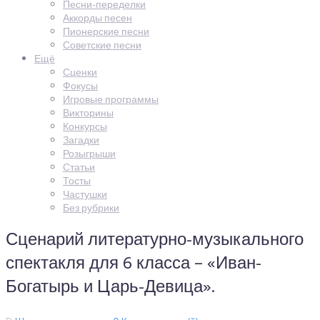
Песни-переделки
Аккорды песен
Пионерские песни
Советские песни
Ещё
Сценки
Фокусы
Игровые программы
Викторины
Конкурсы
Загадки
Розыгрыши
Статьи
Тосты
Частушки
Без рубрики
Сценарий литературно-музыкального
спектакля для 6 класса – «Иван-
Богатырь и Царь-Девица».