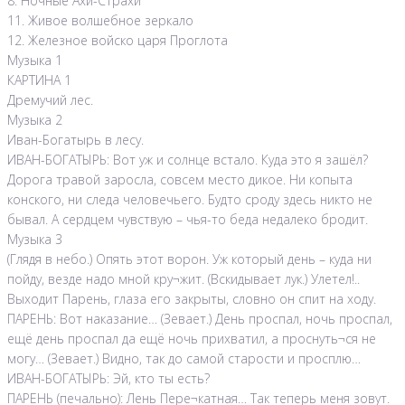
8. Ночные Ахи-Страхи
11. Живое волшебное зеркало
12. Железное войско царя Проглота
Музыка 1
КАРТИНА 1
Дремучий лес.
Музыка 2
Иван-Богатырь в лесу.
ИВАН-БОГАТЫРЬ: Вот уж и солнце встало. Куда это я зашёл?
Дорога травой заросла, совсем место дикое. Ни копыта
конского, ни следа человечьего. Будто сроду здесь никто не
бывал. А сердцем чувствую – чья-то беда недалеко бродит.
Музыка 3
(Глядя в небо.) Опять этот ворон. Уж который день – куда ни
пойду, везде надо мной кру¬жит. (Вскидывает лук.) Улетел!..
Выходит Парень, глаза его закрыты, словно он спит на ходу.
ПАРЕНЬ: Вот наказание… (Зевает.) День проспал, ночь проспал,
ещё день проспал да ещё ночь прихватил, а проснуть¬ся не
могу… (Зевает.) Видно, так до самой старости и просплю…
ИВАН-БОГАТЫРЬ: Эй, кто ты есть?
ПАРЕНЬ (печально): Лень Пере¬катная… Так теперь меня зовут.