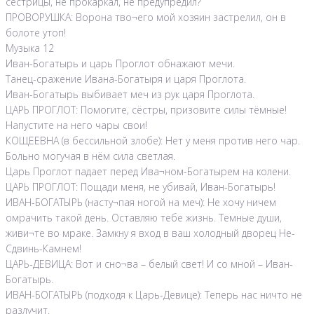
сестрицы, не прокаркал, не предупредил?
ПРОВОРУШКА: Ворона тво¬его мой хозяин застрелил, он в
болоте утоп!
Музыка 12
Иван-Богатырь и царь Проглот обнажают мечи.
Танец-сражение Ивана-Богатыря и царя Проглота.
Иван-Богатырь выбивает меч из рук царя Проглота.
ЦАРЬ ПРОГЛОТ: Помогите, сёстры, призовите силы тёмные!
Напустите на него чары свои!
КОЩЕЕВНА (в бессильной злобе): Нет у меня против него чар.
Больно могучая в нём сила светлая.
Царь Проглот падает перед Ива¬ном-Богатырем на колени.
ЦАРЬ ПРОГЛОТ: Пощади меня, не убивай, Иван-Богатырь!
ИВАН-БОГАТЫРЬ (насту¬пая ногой на меч): Не хочу ничем
омрачить такой день. Оставляю тебе жизнь. Темные души,
живи¬те во мраке. Замкну я вход в ваш холодный дворец Не-
Сдвинь-Камнем!
ЦАРЬ-ДЕВИЦА: Вот и сно¬ва – белый свет! И со мной – Иван-
Богатырь.
ИВАН-БОГАТЫРЬ (подходя к Царь-Девице): Теперь нас ничто не
разлучит.