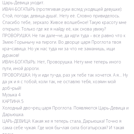
Царь-Девица уходит.
ИВАН-БОГАТЫРЬ (протягивая руки вслед уходящей девушке):
Стой, погоди, девица-душа!.. Нету её. Словно привиделось.
Спасибо тебе, зеркало Живое волшебное! Такую красоту мне
открыло. Только где же я найду её, как снова увижу?
ПРОВОРУШКА: Не так дале¬че, да идти туда – все равно что к
Змею Горынычу на пироги. Во дворце царя Проглота твоя
кра¬савица. Но уж нас туда ни за что не заманишь, ищи
дураков!
ИВАН-БОГАТЫРЬ: Нет, Проворушка. Нету мне теперь иного
пути, иной дороги.
ПРОВОРУШКА: Ну и иди ту¬да, раз уж тебе так хочется. А я… Ну
да уж и я с тобой, коли так, не оставлю тебя, хозяин мой
доб¬рый!
Музыка 4
КАРТИНА 5
Холодный дво¬рец царя Проглота. Появляются Царь-Девица и
Дарьюшка.
ЦАРЬ-ДЕВИЦА: Какая же я теперь стала, Дарьюшка! Точно я
сама себе чужая. Где моя бы¬лая сила богатырская? И такая