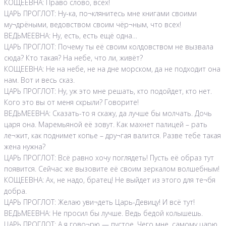
КОЩЕЕВНА: Право слово, всех!
ЦАРЬ ПРОГЛОТ: Ну-ка, по¬клянитесь мне книгами своими
му¬дрёными, ведовством своим чёр¬ным, что всех!
ВЕДЬМЕЕВНА: Ну, есть, есть ещё одна…
ЦАРЬ ПРОГЛОТ: Почему ты её своим колдовством не вызвала
сюда? Кто такая? На небе, что ли, живёт?
КОЩЕЕВНА: Не на небе, не на дне морском, да не подходит она
нам. Вот и весь сказ.
ЦАРЬ ПРОГЛОТ: Ну, уж это мне решать, кто подойдет, кто нет.
Кого это вы от меня скрыли? Говорите!
ВЕДЬМЕЕВНА: Сказать-то я скажу, да лучше бы молчать. Дочь
царя она. Маремьяной её зовут. Как махнет палицей – рать
ле¬жит, как поднимет копье – дру¬гая валится. Разве тебе такая
жена нужна?
ЦАРЬ ПРОГЛОТ: Всё равно хочу поглядеть! Пусть её образ тут
появится. Сейчас же вызовите её своим зеркалом волшебным!
КОЩЕЕВНА: Ах, не надо, братец! Не выйдет из этого для те¬бя
добра.
ЦАРЬ ПРОГЛОТ: Желаю уви¬деть Царь-Девицу! И всё тут!
ВЕДЬМЕЕВНА: Не просил бы лучше. Ведь бедой колышешь.
ЦАРЬ ПРОГЛОТ: А я гово¬рю — пустое. Чего мне, самому царю