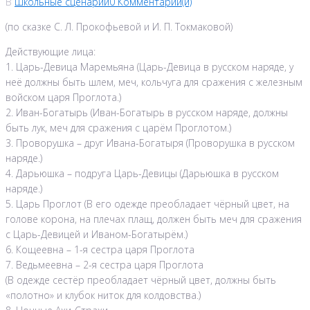
В
Школьные сценарии
0 Комментарии(й)
(по сказке С. Л. Прокофьевой и И. П. Токмаковой)
Действующие лица:
1. Царь-Девица Маремьяна (Царь-Девица в русском наряде, у
неё должны быть шлем, меч, кольчуга для сражения с железным
войском царя Проглота.)
2. Иван-Богатырь (Иван-Богатырь в русском наряде, должны
быть лук, меч для сражения с царём Проглотом.)
3. Проворушка – друг Ивана-Богатыря (Проворушка в русском
наряде.)
4. Дарьюшка – подруга Царь-Девицы (Дарьюшка в русском
наряде.)
5. Царь Проглот (В его одежде преобладает чёрный цвет, на
голове корона, на плечах плащ, должен быть меч для сражения
с Царь-Девицей и Иваном-Богатырём.)
6. Кощеевна – 1-я сестра царя Проглота
7. Ведьмеевна – 2-я сестра царя Проглота
(В одежде сестёр преобладает чёрный цвет, должны быть
«полотно» и клубок ниток для колдовства.)