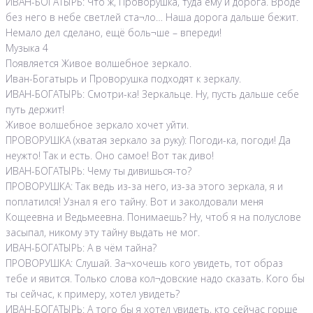
ИВАН-БОГАТЫРЬ: Что ж, Проворушка, туда ему и дорога. Вроде
без него в небе светлей ста¬ло… Наша дорога дальше бежит.
Немало дел сделано, ещё боль¬ше – впереди!
Музыка 4
Появляется Живое волшебное зеркало.
Иван-Богатырь и Проворушка подходят к зеркалу.
ИВАН-БОГАТЫРЬ: Смотри-ка! Зеркальце. Ну, пусть дальше себе
путь держит!
Живое волшебное зеркало хочет уйти.
ПРОВОРУШКА (хватая зеркало за руку): Погоди-ка, погоди! Да
неужто! Так и есть. Оно самое! Вот так диво!
ИВАН-БОГАТЫРЬ: Чему ты дивишься-то?
ПРОВОРУШКА: Так ведь из-за него, из-за этого зеркала, я и
поплатился! Узнал я его тайну. Вот и заколдовали меня
Кощеевна и Ведьмеевна. Понимаешь? Ну, чтоб я на полуслове
засыпал, никому эту тайну выдать не мог.
ИВАН-БОГАТЫРЬ: А в чём тайна?
ПРОВОРУШКА: Слушай. За¬хочешь кого увидеть, тот образ
тебе и явится. Только слова кол¬довские надо сказать. Кого бы
ты сейчас, к примеру, хотел увидеть?
ИВАН-БОГАТЫРЬ: А того бы я хотел увидеть, кто сейчас горше