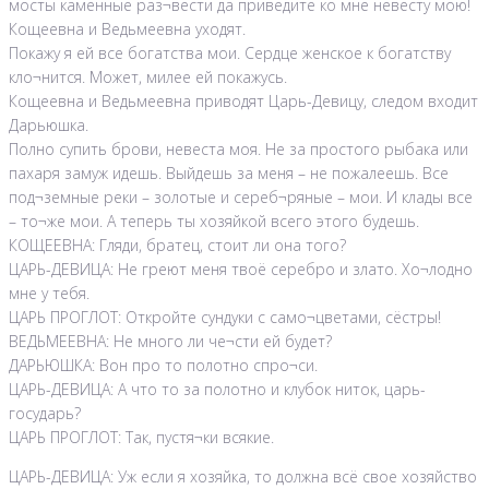
мосты каменные раз¬вести да приведите ко мне невесту мою!
Кощеевна и Ведьмеевна уходят.
Покажу я ей все богатства мои. Сердце женское к богатству
кло¬нится. Может, милее ей покажусь.
Кощеевна и Ведьмеевна приводят Царь-Девицу, следом входит
Дарьюшка.
Полно супить брови, невеста моя. Не за простого рыбака или
пахаря замуж идешь. Выйдешь за меня – не пожалеешь. Все
под¬земные реки – золотые и сереб¬ряные – мои. И клады все
– то¬же мои. А теперь ты хозяйкой всего этого будешь.
КОЩЕЕВНА: Гляди, братец, стоит ли она того?
ЦАРЬ-ДЕВИЦА: Не греют меня твоё серебро и злато. Хо¬лодно
мне у тебя.
ЦАРЬ ПРОГЛОТ: Откройте сундуки с само¬цветами, сёстры!
ВЕДЬМЕЕВНА: Не много ли че¬сти ей будет?
ДАРЬЮШКА: Вон про то полотно спро¬си.
ЦАРЬ-ДЕВИЦА: А что то за полотно и клубок ниток, царь-
государь?
ЦАРЬ ПРОГЛОТ: Так, пустя¬ки всякие.
ЦАРЬ-ДЕВИЦА: Уж если я хозяйка, то должна всё свое хозяйство