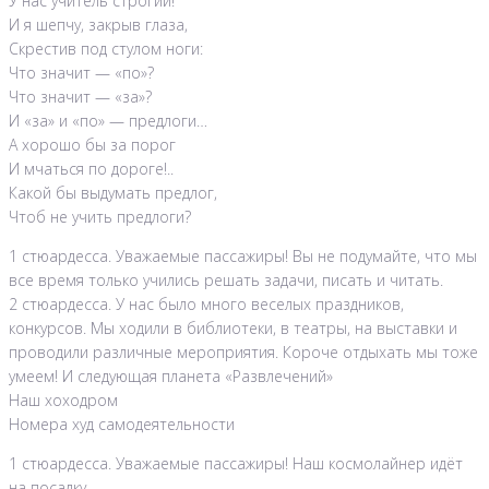
У нас учитель строгий!
И я шепчу, закрыв глаза,
Скрестив под стулом ноги:
Что значит — «по»?
Что значит — «за»?
И «за» и «по» — предлоги…
А хорошо бы за порог
И мчаться по дороге!..
Какой бы выдумать предлог,
Чтоб не учить предлоги?
1 стюардесса. Уважаемые пассажиры! Вы не подумайте, что мы
все время только учились решать задачи, писать и читать.
2 стюардесса. У нас было много веселых праздников,
конкурсов. Мы ходили в библиотеки, в театры, на выставки и
проводили различные мероприятия. Короче отдыхать мы тоже
умеем! И следующая планета «Развлечений»
Наш хоходром
Номера худ самодеятельности
1 стюардесса. Уважаемые пассажиры! Наш космолайнер идёт
на посадку.