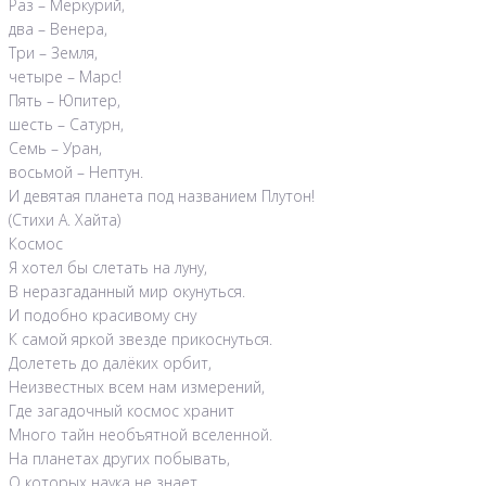
Раз – Меркурий,
два – Венера,
Три – Земля,
четыре – Марс!
Пять – Юпитер,
шесть – Сатурн,
Семь – Уран,
восьмой – Нептун.
И девятая планета под названием Плутон!
(Стихи А. Хайта)
Космос
Я хотел бы слетать на луну,
В неразгаданный мир окунуться.
И подобно красивому сну
К самой яркой звезде прикоснуться.
Долететь до далёких орбит,
Неизвестных всем нам измерений,
Где загадочный космос хранит
Много тайн необъятной вселенной.
На планетах других побывать,
О которых наука не знает.