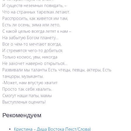
И существ неземных повидать, –
Что на странных тарелках летают.
Расспросить, как живётся им там,
Есть ли осень, зима или лето,
С какой целью всегда летят к нам –
На забытую Богом планету…
Все о чём-то мечтают всегда,
И стремятся чего-то добиться.
Только космос, увы, никогда
Не захочет наверно открыться…
Развивали мы таланты Есть чтецы, певцы, актеры, Есть
танцоры, музыканты.
-Может, нам впустую хватит
Просто так себя хвалить.
Смогут наши папы, мамы
Выступленья оценить!
Рекомендуем
Кристина – Душа Востока (Текст/Слова)