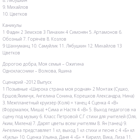
8. Лябушкин
9. Михайлов
10. Цветков
Каникулы
1 Фадин 2 Земсков 3 Пинахин 4 Симонян 5. Артамонов 6.
Обозный 7. Горячёв 8. Козлов
9 Шахнуманц 10. Самуйлик 11. Лябушкин 12. Михайлов 13
Цветков
Дорогою добра, Моя семья – Ожигина
Одноклассники – Волкова, Яшина
Сценарий -2012 Выпуск
1 Позывные «Широка страна моя родная» 2 Монтаж (Сушко,
Ершов,Якимчук, Ангелина Сонина, Корешков Александра, Нина)
3. Межпланетный круизёр (Коля) = танец 4 Сценка 4 «В»
(Форрмалюк, Миша) +Сима и Настя 4 «В» 5. Выход педагогов на
сцену под музыку 6. Класс Петровой С.Г стихи для учителей (Оля,
Аким, Милена) 7. Дарят цветы всем учителям 8. Ян (танец) 9.
Ангелина представляет 1 кл, выход 1 кл стихи и песня с 4 «Б» кл
«Куклы» 10. Сценка Ульяна, Даня 4 «Б» + Кирилл, Вика, Лиза 11.