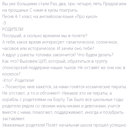
Вы уже большими стали Раз, два, три, четыре, пять Предлагаем
на прощанье С нами в куклы поиграть
Песня 4-1 класс на английском языке «Про кукол»
-5
РОДИТЕЛИ
Послушай, а сколько времени мы в полёте?
А тебя, какое время интересует: галактическое, солнечное,
часовое или историческое. И зачем оно тебе?
А вдруг у ракеты топлива закончится? Что будем делать?
Как что? Вызовём ЦУП, который, обратиться в группу
спонсорской поддержки наших тылов. Не оставят же они нас в
космосе?
-Кто? -Родители!
– Посмотри, мне кажется, за нами гонятся космические пираты.
Не отстают, а то и обгоняют! -Никакие это не пираты, а
корабль с родителями на борту. Так было все школьные годы:
родители рядом со своими мальчиками и девочками, учатся
вместе с ними, помогают, поддерживают, иногда и позубрить
заставляют.
Уважаемые родители! Полёт начальная школа прошёл успешно