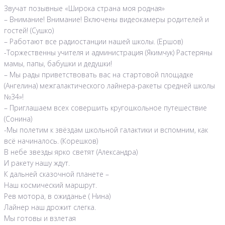
Звучат позывные «Широка страна моя родная»
– Внимание! Внимание! Включены видеокамеры родителей и
гостей! (Сушко)
– Работают все радиостанции нашей школы. (Ершов)
-Торжественны учителя и администрация (Якимчук) Растеряны
мамы, папы, бабушки и дедушки!
– Мы рады приветствовать вас на стартовой площадке
(Ангелина) межгалактического лайнера-ракеты средней школы
№34»!
– Приглашаем всех совершить кругошкольное путешествие
(Сонина)
-Мы полетим к звёздам школьной галактики и вспомним, как
всё начиналось. (Корешков)
В небе звезды ярко светят (Александра)
И ракету нашу ждут.
К дальней сказочной планете –
Наш космический маршрут.
Рев мотора, в ожиданье ( Нина)
Лайнер наш дрожит слегка.
Мы готовы и взлетая