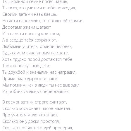
Ты школьной семье посвящаешь,
Ты всех, кто учиться к тебе приходил,
Своими детьми называешь.
Но дети взрослеют, от школьной скамьи
Дорогами жизни шагают
И в памяти носят уроки твои,
А в сердце тебя сохраняют.
Любимый учитель, родной человек,
Будь самым счастливым на свете,
Хоть трудно порой достаются тебе
Твои непослушные дети.
Ты дружбой и знаньями нас наградил,
Прими благодарности наши!
Мы помним, как в люди ты нас выводил
Из робких смешных первоклашек.
В космонавтики строго считают,
Сколько космонавт часов налетал.
Про учителя мало кто знает,
Сколько он у доски простоял!
Сколько ночью тетрадей проверил,