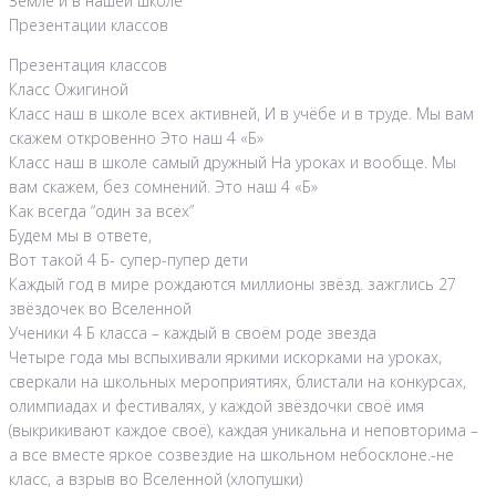
Земле и в нашей школе
Презентации классов
Презентация классов
Класс Ожигиной
Класс наш в школе всех активней, И в учёбе и в труде. Мы вам
скажем откровенно Это наш 4 «Б»
Класс наш в школе самый дружный На уроках и вообще. Мы
вам скажем, без сомнений. Это наш 4 «Б»
Как всегда “один за всех”
Будем мы в ответе,
Вот такой 4 Б- супер-пупер дети
Каждый год в мире рождаются миллионы звёзд. зажглись 27
звёздочек во Вселенной
Ученики 4 Б класса – каждый в своём роде звезда
Четыре года мы вспыхивали яркими искорками на уроках,
сверкали на школьных мероприятиях, блистали на конкурсах,
олимпиадах и фестивалях, у каждой звёздочки своё имя
(выкрикивают каждое своё), каждая уникальна и неповторима –
а все вместе яркое созвездие на школьном небосклоне.-не
класс, а взрыв во Вселенной (хлопушки)