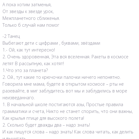
А пока хотим затменья,
От звезды к звезде урок,
Межпланетного сближенья.
Только б случай нам помог
-2 Танец
Выбегают дети с цифрами , буквами, звёздами
1.- Ой, как тут интересно!
2. Очень здоровенная, Эта вся вселенная. Ракеты в космосе
летят В рассыпную, как хотят!
1.Что это за планета?
2. Ой., тут какие то крючочки палочки ничего непонятно.
Говорила мне мама, будете в открытом космосе – рты не
разевайте, в миг заблудитесь вот мы и заблудились в море
неизведаннаго.
1. В начальной школе постигаются азы, Простые правила
грамматики и счета, Никто не станет спорить, что они важны,
Как крылья птице для высокого полета!
2. Сколько будет дважды два – надо знать!
И как пишутся слова – надо знать! Как слова читать, как делить
и вычитать –