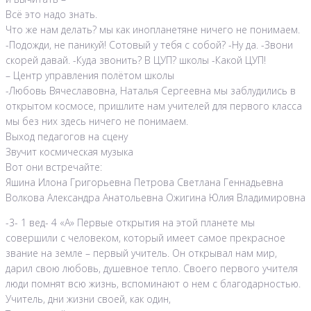
Всё это надо знать.
Что же нам делать? мы как инопланетяне ничего не понимаем.
-Подожди, не паникуй! Сотовый у тебя с собой? -Ну да. -Звони
скорей давай. -Куда звонить? В ЦУП? школы -Какой ЦУП!
– Центр управления полётом школы
-Любовь Вячеславовна, Наталья Сергеевна мы заблудились в
открытом космосе, пришлите нам учителей для первого класса
мы без них здесь ничего не понимаем.
Выход педагогов на сцену
Звучит космическая музыка
Вот они встречайте:
Яшина Илона Григорьевна Петрова Светлана Геннадьевна
Волкова Александра Анатольевна Ожигина Юлия Владимировна
-3- 1 вед- 4 «А» Первые открытия на этой планете мы
совершили с человеком, который имеет самое прекрасное
звание на земле – первый учитель. Он открывал нам мир,
дарил свою любовь, душевное тепло. Своего первого учителя
люди помнят всю жизнь, вспоминают о нем с благодарностью.
Учитель, дни жизни своей, как один,