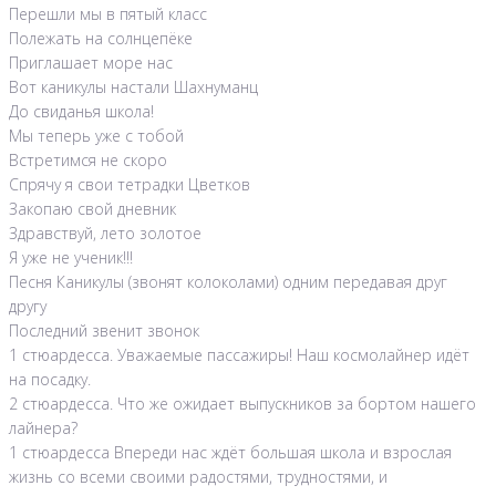
Перешли мы в пятый класс
Полежать на солнцепёке
Приглашает море нас
Вот каникулы настали Шахнуманц
До свиданья школа!
Мы теперь уже с тобой
Встретимся не скоро
Спрячу я свои тетрадки Цветков
Закопаю свой дневник
Здравствуй, лето золотое
Я уже не ученик!!!
Песня Каникулы (звонят колоколами) одним передавая друг
другу
Последний звенит звонок
1 стюардесса. Уважаемые пассажиры! Наш космолайнер идёт
на посадку.
2 стюардесса. Что же ожидает выпускников за бортом нашего
лайнера?
1 стюардесса Впереди нас ждёт большая школа и взрослая
жизнь со всеми своими радостями, трудностями, и