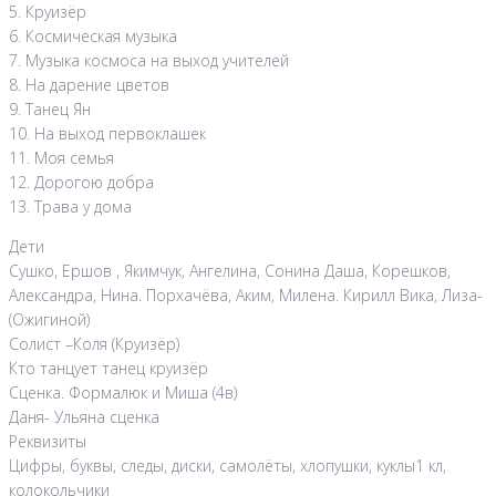
5. Круизёр
6. Космическая музыка
7. Музыка космоса на выход учителей
8. На дарение цветов
9. Танец Ян
10. На выход первоклашек
11. Моя семья
12. Дорогою добра
13. Трава у дома
Дети
Сушко, Ершов , Якимчук, Ангелина, Сонина Даша, Корешков,
Александра, Нина. Порхачёва, Аким, Милена. Кирилл Вика, Лиза-
(Ожигиной)
Солист –Коля (Круизёр)
Кто танцует танец круизёр
Сценка. Формалюк и Миша (4в)
Даня- Ульяна сценка
Реквизиты
Цифры, буквы, следы, диски, самолёты, хлопушки, куклы1 кл,
колокольчики