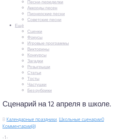
Песни-переделки
Аккорды песен
Пионерские песни
Советские песни
Ещё
Сценки
Фокусы
Игровые программы
Викторины
Конкурсы
Загадки
Розыгрыши
Статьи
Тосты
Частушки
Без рубрики
Сценарий на 12 апреля в школе.
В
Календарные праздники
,
Школьные сценарии
0
Комментарии(й)
-1-