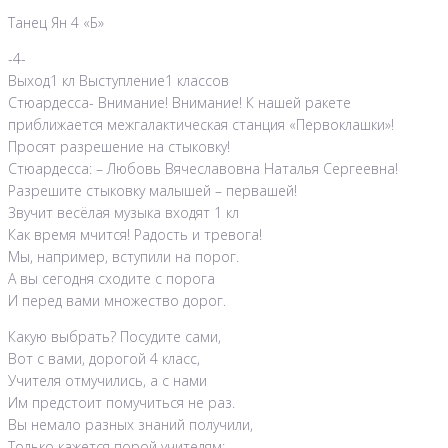
Танец Ян 4 «Б»
-4-
Выход1 кл Выступление1 классов
Стюардесса- Внимание! Внимание! К нашей ракете
приближается межгалактическая станция «Первоклашки»!
Просят разрешение на стыковку!
Стюардесса: – Любовь Вячеславовна Наталья Сергеевна!
Разрешите стыковку малышей – первашей!
Звучит весёлая музыка входят 1 кл
Как время мчится! Радость и тревога!
Мы, например, вступили на порог.
А вы сегодня сходите с порога
И перед вами множество дорог.
Какую выбрать? Посудите сами,
Вот с вами, дорогой 4 класс,
Учителя отмучились, а с нами
Им предстоит помучиться не раз.
Вы немало разных знаний получили,
Только кажется порой учителям: