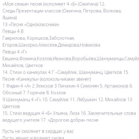
«Моя семья» песня (исполняет 4 «Б» (Ожигина) 12.
Следы.Презентации классов (Ожигина, Петрова, Волкова,
Яшина)
13 «Песня «Одноклассники»
Певцы 4 В
Гаврилова, Корешков,Заболотная,
Егоров,Шахорко,Алексеев,Демидова,Новикова
Певцы 4 «Г»
Евшина,Фомина,Козлов,Иванова,Воробьёва,Шахнуманцы,Самуйл
Михайлов, Цветков
14. Стихи о каникулах 4 Г –Самуйлик, Шахнуманц, Цветков 15
Песня «Каникулы» (колокольчиками звенят)
1 Фадин 4 «А» 2 Земсков 3 Пинахин 4 Симонян 5. Артамонов 6.
Обозный 7. Горячёв 8. Козлов
9 Шахнуманц 4 «Г» 10. Самуйлик 11. Лябушкин 12. Михайлов 13
Цветков
15. Стихи ведущих 4 «Б» Ульяна, Лиза 16. Заключительные слова
ведущего учителя 17. «Дорогою добра» песня
Пусть не смолкнет в сердцах у вас
Пусть звучит и волнует снова