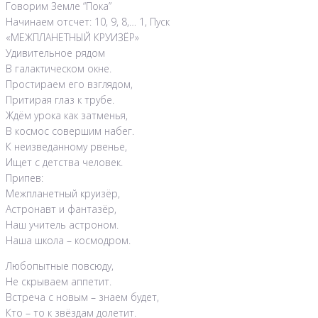
Говорим Земле “Пока”
Начинаем отсчет: 10, 9, 8,… 1, Пуск
«МЕЖПЛАНЕТНЫЙ КРУИЗЁР»
Удивительное рядом
В галактическом окне.
Простираем его взглядом,
Притирая глаз к трубе.
Ждём урока как затменья,
В космос совершим набег.
К неизведанному рвенье,
Ищет с детства человек.
Припев:
Межпланетный круизёр,
Астронавт и фантазёр,
Наш учитель астроном.
Наша школа – космодром.
Любопытные повсюду,
Не скрываем аппетит.
Встреча с новым – знаем будет,
Кто – то к звёздам долетит.