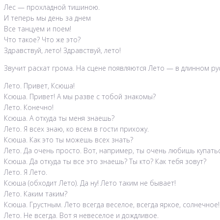
Лес — прохладной тишиною.
И теперь мы день за днем
Все танцуем и поем!
Что такое? Что же это?
Здравствуй, лето! Здравствуй, лето!
Звучит раскат грома. На сцене появляются Лето — в длинном ру
Лето. Привет, Ксюша!
Ксюша. Привет! А мы разве с тобой знакомы?
Лето. Конечно!
Ксюша. А откуда ты меня знаешь?
Лето. Я всех знаю, ко всем в гости прихожу.
Ксюша. Как это ты можешь всех знать?
Лето. Да очень просто. Вот, например, ты очень любишь купать
Ксюша. Да откуда ты все это знаешь? Ты кто? Как тебя зовут?
Лето. Я Лето.
Ксюша (обходит Лето). Да ну! Лето таким не бывает!
Лето. Каким таким?
Ксюша. Грустным. Лето всегда веселое, всегда яркое, солнечное!
Лето. Не всегда. Вот я невеселое и дождливое.