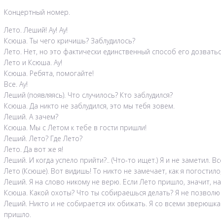
Концертный номер.
Лето. Леший! Ау! Ау!
Ксюша. Ты чего кричишь? Заблудилось?
Лето. Нет, но это фактически единственный способ его дозватьс
Лето и Ксюша. Ау!
Ксюша. Ребята, помогайте!
Все. Ау!
Леший (появляясь). Что случилось? Кто заблудился?
Ксюша. Да никто не заблудился, это мы тебя зовем.
Леший. А зачем?
Ксюша. Мы с Летом к тебе в гости пришли!
Леший. Лето? Где Лето?
Лето. Да вот же я!
Леший. И когда успело прийти?.. (Что-то ищет.) Я и не заметил.
Лето (Ксюше). Вот видишь! То никто не замечает, как я погостил
Леший. Я на слово никому не верю. Если Лето пришло, значит, н
Ксюша. Какой охоты? Что ты собираешься делать? Я не позволю
Леший. Никто и не собирается их обижать. Я со всеми зверюшка
пришло.