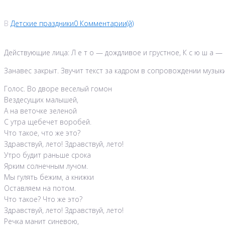
В
Детские праздники
0 Комментарии(й)
Действующие лица: Л е т о — дождливое и грустное, К с ю ш а — 
Занавес закрыт. Звучит текст за кадром в сопровождении музыки
Голос. Во дворе веселый гомон
Вездесущих малышей,
А на веточке зеленой
С утра щебечет воробей.
Что такое, что же это?
Здравствуй, лето! Здравствуй, лето!
Утро будит раньше срока
Ярким солнечным лучом.
Мы гулять бежим, а книжки
Оставляем на потом.
Что такое? Что же это?
Здравствуй, лето! Здравствуй, лето!
Речка манит синевою,