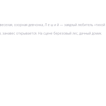
веселая, озорная девчонка, Л е ш и й — заядлый любитель «тихой о
, занавес открывается. На сцене березовый лес, дачный домик.