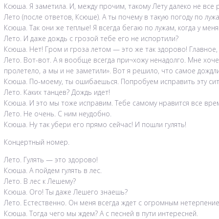
Ксюша. Я заметила. И, между прочим, такому Лету далеко не все 
Лето (после ответов, Ксюше). А ты почему в такую погоду по лу
Ксюша. Так они же теплые! Я всегда бегаю по лужам, когда у ме
Лето. И даже дождь с грозой тебе его не испортили?
Ксюша. Нет! Гром и гроза летом — это же так здорово! Главное,
Лето. Вот-вот. А я вообще всегда при¬хожу ненадолго. Мне хоче
пролетело, а мы и не заметили». Вот я решило, что самое дождл
Ксюша. По-моему, ты ошибаешься. Попробуем исправить эту сит
Лето. Каких танцев? Дождь идет!
Ксюша. И это мы тоже исправим. Тебе самому нравится все вре
Лето. Не очень. С ним неудобно.
Ксюша. Ну так убери его прямо сейчас! И пошли гулять!
Концертный номер.
Лето. Гулять — это здорово!
Ксюша. А пойдем гулять в лес.
Лето. В лес к Лешему?
Ксюша. Ого! Ты даже Лешего знаешь?
Лето. Естественно. Он меня всегда ждет с огромным нетерпение
Ксюша. Тогда чего мы ждем? А с песней в пути интересней.