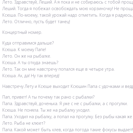
Лето. Здравствуй, Леший. А я пока и не собираюсь с тобой прощ
Леший. Тогда я побежал освобождать мою корзиночку! Не прощ
Ксюша. По-моему, такой урожай надо отметить. Когда я радуюсь,
Лето. Отлично, пусть будет танец!
Концертный номер.
Куда отправимся дальше?
Ксюша. К моему Папе!
Лето. Он же на рыбалке.
Ксюша. А ты откуда знаешь?
Лето. Так он мне навстречу попался еще в четыре утра.
Ксюша. Ах, да! Ну так вперед!
Навстречу Лету и Ксюше выходит Ксюшин Папа с удочками и вед
Пап, привет! А ты почему так рано с рыбалки?
Папа. Здравствуй, доченька. Я уже с не с рыбалки, а с прогулки.
Ксюша. Не поняла. Ты же на рыбалку уходил.
Папа. Уходил на рыбалку, а попал на прогулку. Без рыбы какая ж
Лето. Рыба не клюет?
Папа. Какой может быть клев, когда погода такие фокусы выдает! 