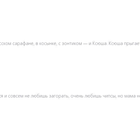
сском сарафане, в косынке, с зонтиком — и Ксюша. Ксюша прыгает
ся и совсем не любишь загорать, очень любишь чипсы, но мама не