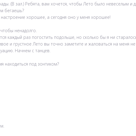
рады. (В зал.) Ребята, вам хочется, чтобы Лето было невеселым и
жам бегаешь?
ня настроение хорошее, а сегодня оно у меня хорошее!
 чтобы ненадолго.
тся каждый раз погостить подольше, но сколько бы я ни старалос
ивое и грустное Лето вы точно заметите и жаловаться на меня не
уацию. Начнем с танцев.
мя находиться под зонтиком?
м.