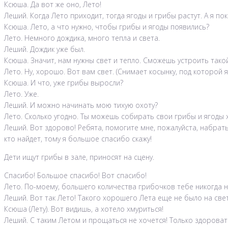
Ксюша. Да вот же оно, Лето!
Леший. Когда Лето приходит, тогда ягоды и грибы растут. А я по
Ксюша. Лето, а что нужно, чтобы грибы и ягоды появились?
Лето. Немного дождика, много тепла и света.
Леший. Дождик уже был.
Ксюша. Значит, нам нужны свет и тепло. Сможешь устроить такой
Лето. Ну, хорошо. Вот вам свет. (Снимает косынку, под которой 
Ксюша. И что, уже грибы выросли?
Лето. Уже.
Леший. И можно начинать мою тихую охоту?
Лето. Сколько угодно. Ты можешь собирать свои грибы и ягоды 
Леший. Вот здорово! Ребята, помогите мне, пожалуйста, набрат
кто найдет, тому я большое спасибо скажу!
Дети ищут грибы в зале, приносят на сцену.
Спасибо! Большое спасибо! Вот спасибо!
Лето. По-моему, большего количества грибочков тебе никогда н
Леший. Вот так Лето! Такого хорошего Лета еще не было на свет
Ксюша (Лету). Вот видишь, а хотело хмуриться!
Леший. С таким Летом и прощаться не хочется! Только здоровать