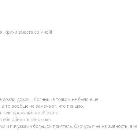
я. Кричи вместе со мной!
 Все дожди, дожди… Солнышка толком не было еще…
о, а то вообще не замечают, что пришло.
астало время для моей охоты.
 тебе обижать зверюшек.
ми и пичужками большой приятель. Охочусь я не на живность, а н