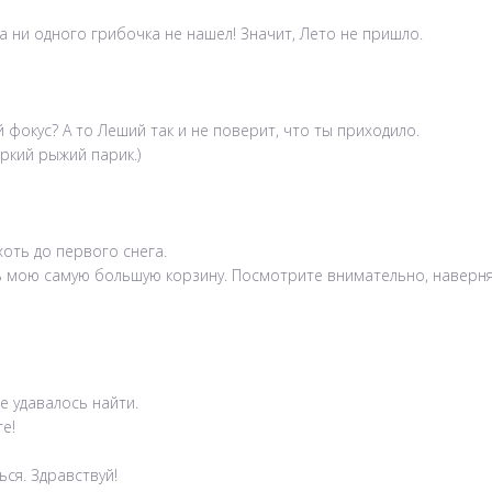
ка ни одного грибочка не нашел! Значит, Лето не пришло.
 фокус? А то Леший так и не поверит, что ты приходило.
яркий рыжий парик.)
хоть до первого снега.
ь мою самую большую корзину. Посмотрите внимательно, наверняка
е удавалось найти.
е!
ся. Здравствуй!