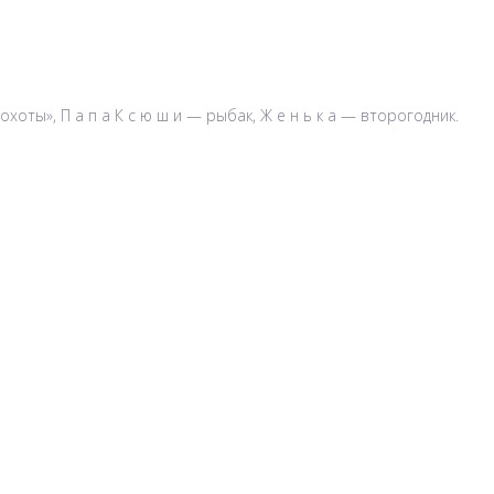
хоты», П а п а К с ю ш и — рыбак, Ж е н ь к а — второгодник.