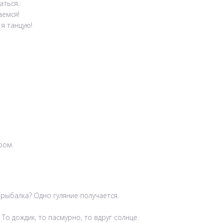
аться.
аемся!
 я танцую!
ром.
е рыбалка? Одно гуляние получается.
То дождик, то пасмурно, то вдруг солнце.