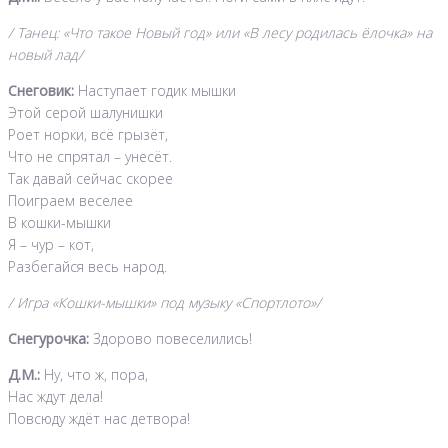
/ Танец: «Что такое Новый год» или «В лесу родилась ёлочка» на
новый лад/
Снеговик:
Наступает годик мышки
Этой серой шалунишки
Роет норки, всё грызёт,
Что не спрятал – унесёт.
Так давай сейчас скорее
Поиграем веселее
В кошки-мышки
Я – чур – кот,
Разбегайся весь народ.
/ Игра «Кошки-мышки» под музыку «Спортлото»/
Снегурочка:
Здорово повеселились!
Д.М.:
Ну, что ж, пора,
Нас ждут дела!
Повсюду ждёт нас детвора!