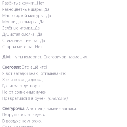
Разбитые кружки…Нет
Разноцветные шары…Да
Много яркой мишуры…Да
Мошки да комары…Да
Зелёные иголки…Да
Душистая смолка…Да
Стеклянная пчёлка…Да
Старая метёлка…Нет
Д.М.:
Ну ты юморист, Снеговичок, насмешил!
Снеговик:
Это ещё что!
Я вот загадки знаю, отгадывайте:
Жил я посреди двора,
Где играет детвора,
Но от солнечных лучей
Превратился я в ручей.
(Снеговик)
Снегурочка:
А вот ещё зимние загадки:
Покрутилась звёздочка
В воздухе немножко,