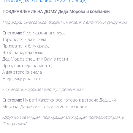
В
Новогодние сценарии
0 Комментарии(й)
ПОЗДРАВЛЕНИЕ НА ДОМУ Деда Мороза и компании.
Под марш Снеговиков, входит Снеговик с ёлочкой и сундучком.
Снеговик:
Я со сказочного леса
Торопился к вам сюда
Прихватил я ёлку сразу,
Чтоб нарядная была.
Дед Мороз спешит к Вам в гости
Праздник надо начинать,
А для этого сначала
Надо ёлку украшать!
/ Снеговик наряжает ёлочку с ребёнком /
Снеговик:
Ну вот! Кажется все готово к встрече Дедушки
Мороза. Давайте его все вместе позовём.
/Дружно зовём Д.М., под музыку: Выход Д.М. появляются Д.М. и
Снегурочка/