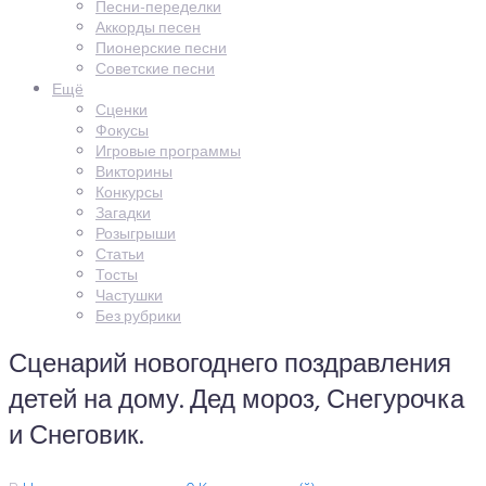
Песни-переделки
Аккорды песен
Пионерские песни
Советские песни
Ещё
Сценки
Фокусы
Игровые программы
Викторины
Конкурсы
Загадки
Розыгрыши
Статьи
Тосты
Частушки
Без рубрики
Сценарий новогоднего поздравления
детей на дому. Дед мороз, Снегурочка
и Снеговик.