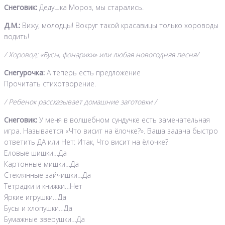
Снеговик:
Дедушка Мороз, мы старались.
Д.М.:
Вижу, молодцы! Вокруг такой красавицы только хороводы
водить!
/ Хоровод: «Бусы, фонарики» или любая новогодняя песня/
Снегурочка:
А теперь есть предложение
Прочитать стихотворение.
/ Ребенок рассказывает домашние заготовки /
Снеговик:
У меня в волшебном сундучке есть замечательная
игра. Называется «Что висит на ёлочке?». Ваша задача быстро
ответить ДА или Нет: Итак, Что висит на ёлочке?
Еловые шишки…Да
Картонные мишки…Да
Стеклянные зайчишки…Да
Тетрадки и книжки…Нет
Яркие игрушки…Да
Бусы и хлопушки…Да
Бумажные зверушки…Да