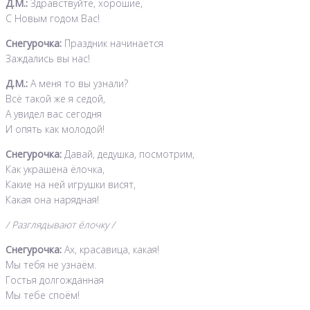
Д.М.:
Здравствуйте, хорошие,
С Новым годом Вас!
Снегурочка:
Праздник начинается
Заждались вы нас!
Д.М.:
А меня то вы узнали?
Всё такой же я седой,
А увидел вас сегодня
И опять как молодой!
Снегурочка:
Давай, дедушка, посмотрим,
Как украшена ёлочка,
Какие на ней игрушки висят,
Какая она нарядная!
/ Разглядывают ёлочку /
Снегурочка:
Ах, красавица, какая!
Мы тебя не узнаём.
Гостья долгожданная
Мы тебе споём!