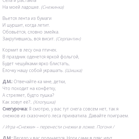
Села и растаяла
На моей ладошке.
(Снежинка)
Вьется лента из бумаги
И шуршит, когда летит.
Обовьётся, словно змейка.
Закрутившись, вся висит.
(Серпантин)
Кормит в лесу она птичек.
В праздник оденется яркой фольгой,
Будет чешуйками ярко блистать,
Ёлочку нашу собой украшать.
(Шишка)
Д.М.:
Отвечайте-ка мне, детки,
Что походит на конфетку,
А стреляет, будто пушка?
Как зовут её?..
(Хлопушка)
Снегурочка:
Я смотрю, у вас тут снега совсем нет, так я
снежков из сказочного леса прихватила. Давайте поиграем.
/ Игра «Снежки» – перенести снежки в ложке. Погоня /
Д.М.:
Весело у вас получается. Ноги сами в пляс идут.