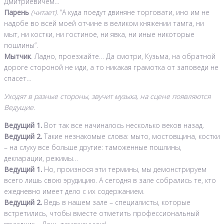
Дмитриевичем…
Парень
(читает)
. “А куда поедут двиняне торговати, ино им не
надобе во всей моей отчине в великом княжении тамга, ни
мыт, ни костки, ни гостиное, ни явка, ни иные никоторые
пошлины”.
Мытчик
. Ладно, проезжайте… Да смотри, Кузьма, на обратной
дороге стороной не иди, а то никакая грамотка от заповеди не
спасет…
Уходят в разные стороны, звучит музыка, на сцене появляются
Ведущие.
Ведущий 1.
Вот так все начиналось несколько веков назад.
Ведущий 2.
Такие незнакомые слова: мыто, мостовщина, костки
– на слуху все больше другие: таможенные пошлины,
декларации, режимы…
Ведущий 1.
Но, произнося эти термины, мы демонстрируем
всего лишь свою эрудицию. А сегодня в зале собрались те, кто
ежедневно имеет дело с их содержанием.
Ведущий 2.
Ведь в нашем зале – специалисты, которые
встретились, чтобы вместе отметить профессиональный