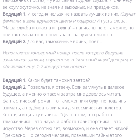
таможенных постах, – у них самая трудная служба. И они несут
ее круглосуточно, не зная ни выходных, ни праздников.
Ведущий 1.
И сегодня нельзя не назвать лучших из них.
(Звучат
фамилии, в зале вручаются цветы и подарки.)
И пусть слова:
“Наша служба и опасна и трудна” – написаны не о таможне, но
они как нельзя точно описывают вашу деятельность.
Ведущий 2.
Для вас, таможенные воины, поет…
Исполняется концертный номер, после которого Ведущие
зачитывают записки, опущенные в “почтовый ящик” доверия, и
объявляют еще 1-2 концертных номера.
Ведущий 1.
Какой будет таможня завтра?
Ведущий 2.
Позвольте, я отвечу. Если заглянуть в далекое
будущее, а именно о таком завтра мне довелось читать
фантастический роман, то таможенники будут не пошлины
взимать, а подбирать экипажи для космических полетов.
Кстати, я и цитату выписал: “Дело в том, что работа
таможенника – это наука, а работа транспортника – это
искусство. Через сотню лет, возможно, и она станет наукой.
Прекрасно. Но сегодня человек, познавший тайны этого