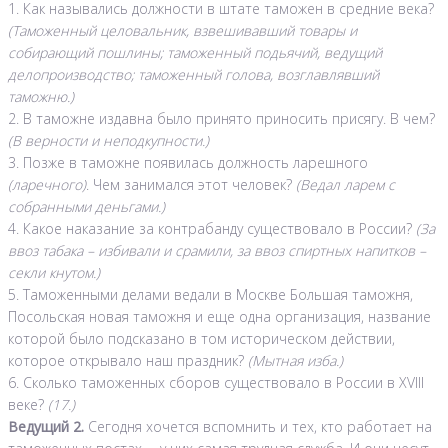
1. Как назывались должности в штате таможен в средние века?
(Таможенный целовальник, взвешивавший товары и
собирающий пошлины; таможенный подьячий, ведущий
делопроизводство; таможенный голова, возглавлявший
таможню.)
2. В таможне издавна было принято приносить присягу. В чем?
(В верности и неподкупности.)
3. Позже в таможне появилась должность ларешного
(ларечного)
. Чем занимался этот человек?
(Ведал ларем с
собранными деньгами.)
4. Какое наказание за контрабанду существовало в России?
(За
ввоз табака – избивали и срамили, за ввоз спиртных напитков –
секли кнутом.)
5. Таможенными делами ведали в Москве Большая таможня,
Посольская новая таможня и еще одна организация, название
которой было подсказано в том историческом действии,
которое открывало наш праздник?
(Мытная изба.)
6. Сколько таможенных сборов существовало в России в XVIII
веке?
(17.)
Ведущий 2.
Сегодня хочется вспомнить и тех, кто работает на