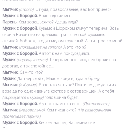
Мытчик
(строго)
. Откуда, православные, вас Бог принес?
Мужик с бородой.
Вологодские мы…
Парень
. Кем зовешься-то? Идешь куда?
Мужик с бородой.
Кузьмой Шорохом кличут теперича. Возы
свои в Византию направляю. Три – с мягкой рухлядью –
лисицей, бобром, а один медом груженый. А эти трое со мной.
Мытчик
(показывает на пятого)
. А это кто ж?
Мужик с бородой.
А этот к нам присуседился.
Мужик
(оправдывается)
. Теперь много лиходеев бродит на
дорогах, а так спокойнее…
Мытчик
. Сам-то кто?
Мужик.
Да тверской я, Малом зовусь, туда ж бреду.
Мытчик
(к Кузьме)
. Возов-то четыре? Плати по две деньги с
воза да по одной деньге костков с сотоварищей. А с тебя
(обращается к мужику)
головщина будет.
Мужик с бородой.
А у нас грамотка есть.
(Протягивает.)
Мытчик
(недовольно).
Кем писана-то?
(Не разворачивая,
протягивает парню.)
Мужик с бородой.
Князем нашим, Василием свет