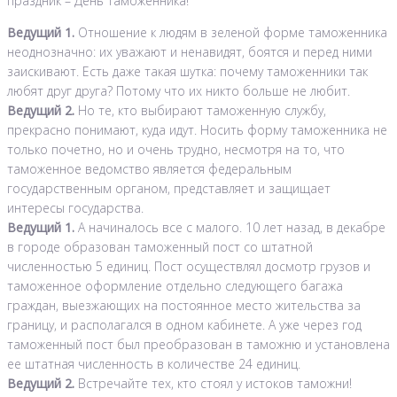
праздник – День таможенника!
Ведущий 1.
Отношение к людям в зеленой форме таможенника
неоднозначно: их уважают и ненавидят, боятся и перед ними
заискивают. Есть даже такая шутка: почему таможенники так
любят друг друга? Потому что их никто больше не любит.
Ведущий 2.
Но те, кто выбирают таможенную службу,
прекрасно понимают, куда идут. Носить форму таможенника не
только почетно, но и очень трудно, несмотря на то, что
таможенное ведомство является федеральным
государственным органом, представляет и защищает
интересы государства.
Ведущий 1.
А начиналось все с малого. 10 лет назад, в декабре
в городе образован таможенный пост со штатной
численностью 5 единиц. Пост осуществлял досмотр грузов и
таможенное оформление отдельно следующего багажа
граждан, выезжающих на постоянное место жительства за
границу, и располагался в одном кабинете. А уже через год
таможенный пост был преобразован в таможню и установлена
ее штатная численность в количестве 24 единиц.
Ведущий 2.
Встречайте тех, кто стоял у истоков таможни!