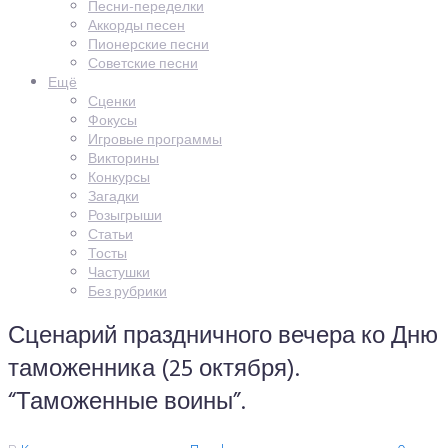
Песни-переделки
Аккорды песен
Пионерские песни
Советские песни
Ещё
Сценки
Фокусы
Игровые программы
Викторины
Конкурсы
Загадки
Розыгрыши
Статьи
Тосты
Частушки
Без рубрики
Сценарий праздничного вечера ко Дню
таможенника (25 октября).
“Таможенные воины”.