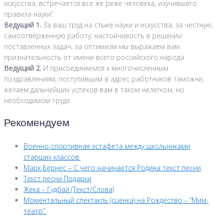
искусства, встречается все же реже человека, изучившего
правила науки”.
Ведущий 1.
За ваш труд на стыке науки и искусства, за честную,
самоотверженную работу, настойчивость в решении
поставленных задач, за оптимизм мы выражаем вам
признательность от имени всего российского народа.
Ведущий 2.
И присоединяемся к многочисленным
поздравлениям, поступившим в адрес работников таможни,
желаем дальнейших успехов вам в таком нелегком, но
необходимом труде.
Рекомендуем
Военно-спортивная эстафета между школьниками
старших классов.
Марк Бернес – С чего начинается Родина текст песни
Текст песни Подарки
Жека – Гудбай (Текст/Слова)
Моментальный спектакль (сценка) на Рождество – “Мим-
театр”.