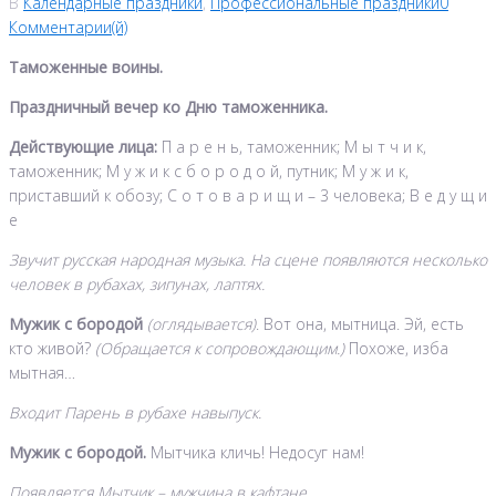
В
Календарные праздники
,
Профессиональные праздники
0
Комментарии(й)
Таможенные воины.
Праздничный вечер ко Дню таможенника.
Действующие лица:
П а р е н ь, таможенник; М ы т ч и к,
таможенник; М у ж и к с б о р о д о й, путник; М у ж и к,
приставший к обозу; С о т о в а р и щ и – 3 человека; В е д у щ и
е
Звучит русская народная музыка. На сцене появляются несколько
человек в рубахах, зипунах, лаптях.
Мужик с бородой
(оглядывается)
. Вот она, мытница. Эй, есть
кто живой?
(Обращается к сопровождающим.)
Похоже, изба
мытная…
Входит Парень в рубахе навыпуск.
Мужик с бородой.
Мытчика кличь! Недосуг нам!
Появляется Мытчик – мужчина в кафтане.