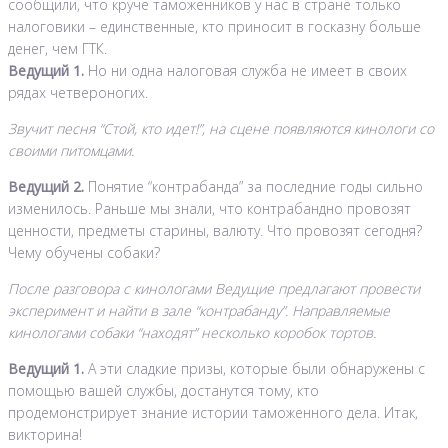
сообщили, что круче таможенников у нас в стране только
налоговики – единственные, кто приносит в госказну больше
денег, чем ГТК.
Ведущий 1.
Но ни одна налоговая служба не имеет в своих
рядах четвероногих.
Звучит песня “Стой, кто идет!”, на сцене появляются кинологи со
своими питомцами.
Ведущий 2.
Понятие “контрабанда” за последние годы сильно
изменилось. Раньше мы знали, что контрабандно провозят
ценности, предметы старины, валюту. Что провозят сегодня?
Чему обучены собаки?
После разговора с кинологами Ведущие предлагают провести
эксперимент и найти в зале “контрабанду”. Направляемые
кинологами собаки “находят” несколько коробок тортов.
Ведущий 1.
А эти сладкие призы, которые были обнаружены с
помощью вашей службы, достанутся тому, кто
продемонстрирует знание истории таможенного дела. Итак,
викторина!