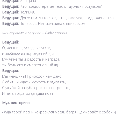
Ведущий:
Женщина.
Ведущая:
. Кто предостерегает нас от дурных поступков?
Ведущий:
Полиция.
Ведущая:
. Допустим. А кто создает в доме уют, поддерживает чи
Ведущий:
Пылесос… Нет, женщина с пылесосом.
Фонограмма: Алегрова – Бабы стервы.
Ведущий:
О, женщина, услада из услад
и злейшее из порождений ада.
Мужчине ты и радость и награда,
ты боль его и смертоносный яд.
Ведущая:
.
Мы женщины! Природой нам дано,
Любить и ждать, мечтать и удивлять,
С улыбкой на губах рассвет встречать,
И петь тогда когда душа поёт
Муз. викторина.
-Куда герой песни «окрасился месяц багрянцем» зовёт с собой 