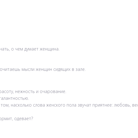
нать, о чем думает женщина.
рочитаешь мысли женщин сидящих в зале.
расоту, нежность и очарование.
галантностью.
о том, насколько слова женского пола звучат приятнее: любовь, ве
кормит, одевает?