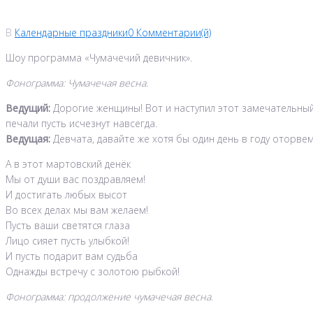
В
Календарные праздники
0 Комментарии(й)
Шоу программа «Чумачечий девичник».
Фонограмма: Чумачечая весна.
Ведущий:
Дорогие женщины! Вот и наступил этот замечательный д
печали пусть исчезнут навсегда.
Ведущая:
Девчата, давайте же хотя бы один день в году оторвем
А в этот мартовский денёк
Мы от души вас поздравляем!
И достигать любых высот
Во всех делах мы вам желаем!
Пусть ваши светятся глаза
Лицо сияет пусть улыбкой!
И пусть подарит вам судьба
Однажды встречу с золотою рыбкой!
Фонограмма: продолжение чумачечая весна.