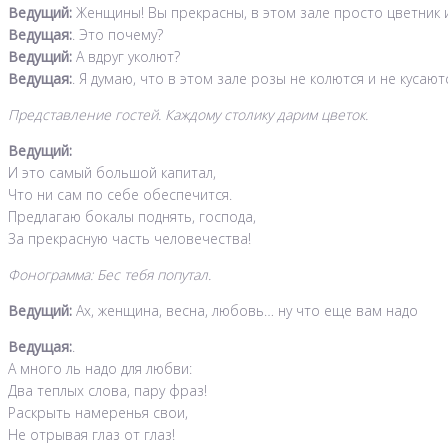
Ведущий:
Женщины! Вы прекрасны, в этом зале просто цветник 
Ведущая:
. Это почему?
Ведущий:
А вдруг уколют?
Ведущая:
. Я думаю, что в этом зале розы не колются и не куса
Представление гостей. Каждому столику дарим цветок.
Ведущий:
И это самый большой капитал,
Что ни сам по себе обеспечится.
Предлагаю бокалы поднять, господа,
За прекрасную часть человечества!
Фонограмма: Бес тебя попутал.
Ведущий:
Ах, женщина, весна, любовь… ну что еще вам надо
Ведущая:
.
А много ль надо для любви:
Два теплых слова, пару фраз!
Раскрыть намеренья свои,
Не отрывая глаз от глаз!