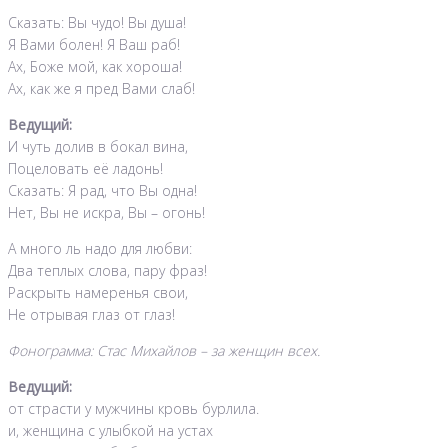
Сказать: Вы чудо! Вы душа!
Я Вами болен! Я Ваш раб!
Ах, Боже мой, как хороша!
Ах, как же я пред Вами слаб!
Ведущий:
И чуть долив в бокал вина,
Поцеловать её ладонь!
Сказать: Я рад, что Вы одна!
Нет, Вы не искра, Вы – огонь!
А много ль надо для любви:
Два теплых слова, пару фраз!
Раскрыть намеренья свои,
Не отрывая глаз от глаз!
Фонограмма: Стас Михайлов – за женщин всех.
Ведущий:
от страсти у мужчины кровь бурлила.
и, женщина с улыбкой на устах