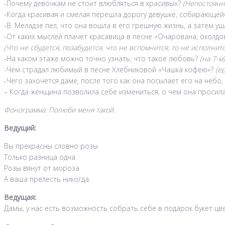
-Почему девочкам не стоит влюбляться в красивых?
(Непостоянн
-Когда красивая и смелая перешла дорогу девушке, собирающей
-В. Меладзе пел, что она вошла в его грешную жизнь, а затем ушл
-От каких мыслей плачет красавица в песне «Очарована, околдо
(Что не сбудется, позабудется, что не вспомнится, то не исполнитс
-На каком этаже можно точно узнать, что такое любовь?
(на 7-м)
-Чем страдал любимый в песне Хлебниковой «Чашка кофею»?
(е
-Чего захочется даме, после того как она посылает его на небо,
– Когда женщина позволила себе измениться, о чем она просил
Фонограмма: Полюби меня такой.
Ведущий:
Вы прекрасны словно розы
Только разница одна
Розы вянут от мороза
А ваша прелесть никогда.
Ведущая:
.
Дамы, у нас есть возможность собрать себе в подарок букет цв