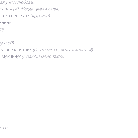
ая у них любовь)
ся замуж?
(Когда цвели сады)
а из неё. Как?
(Красиво)
вана»
я)
рундой)
 за звёздочкой?
(И захочется, жить захочется!)
а мужчину?
(Полюби меня такой)
етов!