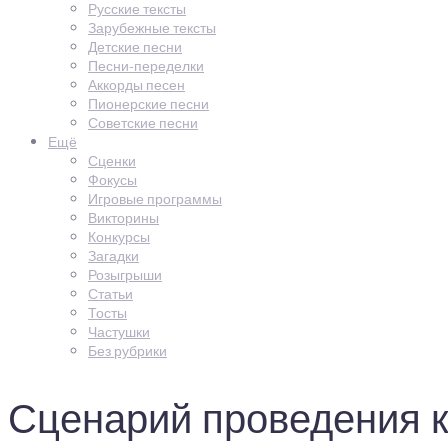
Русские тексты
Зарубежные тексты
Детские песни
Песни-переделки
Аккорды песен
Пионерские песни
Советские песни
Ещё
Сценки
Фокусы
Игровые программы
Викторины
Конкурсы
Загадки
Розыгрыши
Статьи
Тосты
Частушки
Без рубрики
Сценарий проведения к