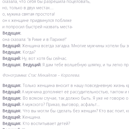
сказала, что себя бы разрешила поцеловать,
но, только в двух местах….
о, мужика святая простота!
он к женщине придвинулся поближе
и попросил быстрей назвать места-
Ведущая:
.
она сказала: “в Риме и в Париже!”
Ведущий:
Женщина всегда загадка. Многие мужчины хотели бы з
Ведущая:
. Когда?
Ведущий:
Ну, вот хотя бы сейчас.
Ведущая:
.
Ведущий:
Я дам тебе волшебную шляпку, и ты легко п
Фонограмма: Стас Михайлов – Королева.
Ведущая:
. Только женщина вносит в нашу повседневную жизнь к
Ведущий:
А мужчина дополняет её рассудительностью, тактом и 
Ведущая:
. Во всяком случае, так должно быть. Я уже не говорю 
Ведущий:
А мужского? Приказ, выговор, асфальт…
Ведущая:
. Что вы могли бы сделать без женщин? Кто вас поит, 
Ведущий:
Женщина.
Ведущая:
. Кто воспитывает детей?