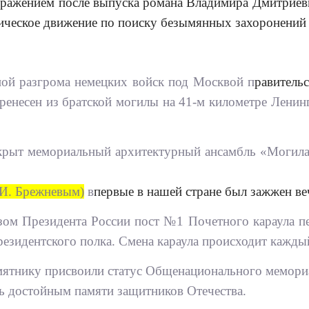
ыражением после выпуска романа Владимира Дмитриеви
тическое движение по поиску безымянных захоронений 
ной разгрома немецких войск под Москвой п
равитель
ренесен из братской могилы на 41-м километре Ленин
ткрыт мемориальный архитектурный ансамбль «Могила 
.И. Брежневым)
в
первые в нашей стране был зажжен ве
азом Президента России пост №1 Почетного караула п
езидентского полка. Смена караула происходит каждый
амятнику присвоили статус Общенационального мемор
ь достойным памяти защитников Отечества.