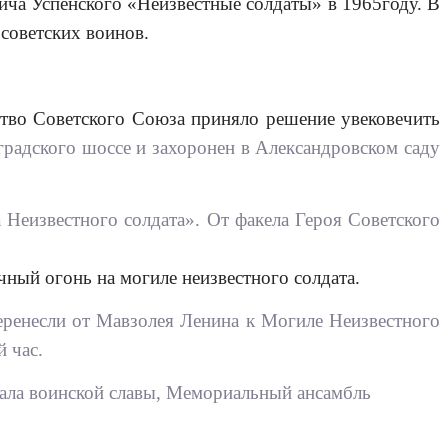
ча Успенского «Неизвестные солдаты» в 1965году. В
советских воинов.
ство Советского Союза приняло решение увековечить
градского шоссе и захоронен в Александровском саду
Неизвестного солдата». От факела Героя Советского
чный огонь на могиле неизвестного солдата.
еренесли от Мавзолея Ленина к Могиле Неизвестного
 час.
иала воинской славы, Мемориальный ансамбль