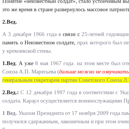
Понятие «неизвестный солдат», стало устойчивым в
это же время в стране развернулось массовое патрио
2.Вед.
А 3 декабря 1966 года в
связи с
25-летней годовщи
память о Неизвестном солдате,
прах которого был пе
у кремлевской стены.
1.Вед
. А уже
8 мая 1967 года на этом месте был о
Союза А.П. Маресьева (
дальше можно не озвучивать
генеральным секретарем партии Советского Союза Л
2.Вед.:
С 12 декабря 1997 года в соответствии с Ук
солдата. Караул осуществляется военнослужащими Пр
1 Вед.
Указом Президента от 17 ноября 2009 года п
получился сдержанным, лаконичным и при этом очен