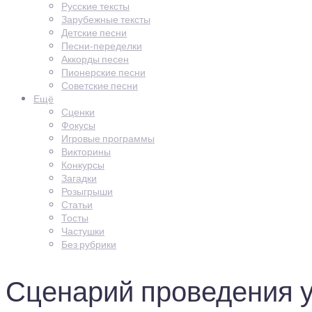
Русские тексты
Зарубежные тексты
Детские песни
Песни-переделки
Аккорды песен
Пионерские песни
Советские песни
Ещё
Сценки
Фокусы
Игровые программы
Викторины
Конкурсы
Загадки
Розыгрыши
Статьи
Тосты
Частушки
Без рубрики
Сценарий проведения у