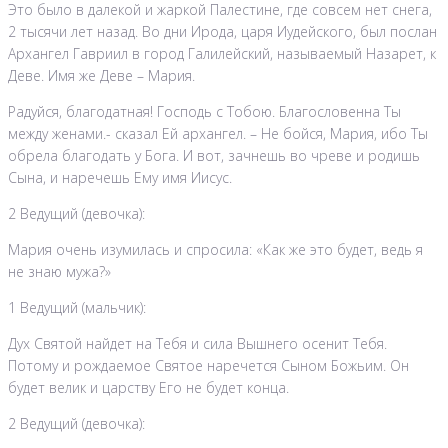
Это было в далекой и жаркой Палестине, где совсем нет снега,
2 тысячи лет назад. Во дни Ирода, царя Иудейского, был послан
Архангел Гавриил в город Галилейский, называемый Назарет, к
Деве. Имя же Деве – Мария.
Радуйся, благодатная! Господь с Тобою. Благословенна Ты
между женами.- сказал Ей архангел. – Не бойся, Мария, ибо Ты
обрела благодать у Бога. И вот, зачнешь во чреве и родишь
Сына, и наречешь Ему имя Иисус.
2 Ведущий (девочка):
Мария очень изумилась и спросила: «Как же это будет, ведь я
не знаю мужа?»
1 Ведущий (мальчик):
Дух Святой найдет на Тебя и сила Вышнего осенит Тебя.
Потому и рождаемое Святое наречется Сыном Божьим. Он
будет велик и царству Его не будет конца.
2 Ведущий (девочка):