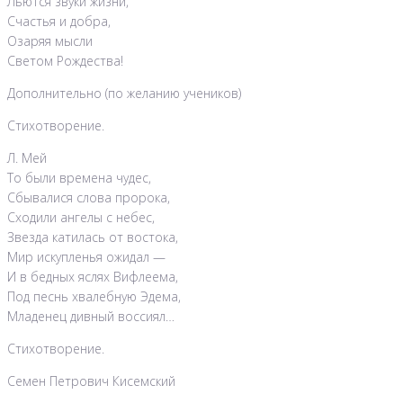
Льются звуки жизни,
Счастья и добра,
Озаряя мысли
Светом Рождества!
Дополнительно (по желанию учеников)
Стихотворение.
Л. Мей
То были времена чудес,
Сбывалися слова пророка,
Сходили ангелы с небес,
Звезда катилась от востока,
Мир искупленья ожидал —
И в бедных яслях Вифлеема,
Под песнь хвалебную Эдема,
Младенец дивный воссиял…
Стихотворение.
Семен Петрович Кисемский