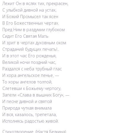
Лежит Он в яслях тих, прекрасен,
С улыбкой дивной на устах,
И Божий Промысел так ясен
В Его Божественных чертах.
Пред Ним в раздумии глубоком
Сидит Его Святая Мать
И зрит в чертах духовным оком
Страданий будущих печать!..
И в этот час Его рожденья,
Великой ночи поздний час,
Раздался с неба трубный глас
И хора ангельское пенье, —
То хоры ангелов толпой,
Слетевши к Божьему чертогу,
Запели «Слава в вышних Богу», —
И песне дивной и святой
Природа чуткая внимала
И вся, казалось, трепетала,
Исполнясь радостью живой.
Стихотворение. (Настя Белкина)