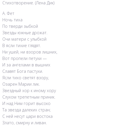
Стихотворение. (Лена Дик)
А. Фет
Ночь тиха
По тверди зыбкой
Звезды южные дрожат.
Очи матери с улыбкой
В ясли тихие глядят.
Ни ушей, ни взоров лишних,
Вот пропели петухи —
И за ангелами в вышних
Славят Бога пастухи.
Ясли тихо светят взору,
Озарен Марии лик.
Звездный хор к иному хору
Слухом трепетным приник.
И над Ним горит высоко
Та звезда далеких стран;
С ней несут цари востока
Злато, смирну и ливан.