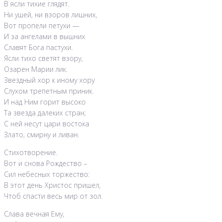
В ясли тихие глядят.
Ни ушей, ни взоров лишних,
Вот пропели петухи —
И за ангелами в вышних
Славят Бога пастухи.
Ясли тихо светят взору,
Озарен Марии лик.
Звездный хор к иному хору
Слухом трепетным приник.
И над Ним горит высоко
Та звезда далеких стран;
С ней несут цари востока
Злато, смирну и ливан.
Стихотворение.
Вот и снова Рождество –
Сил небесных торжество:
В этот день Христос пришел,
Чтоб спасти весь мир от зол.
Слава вечная Ему,