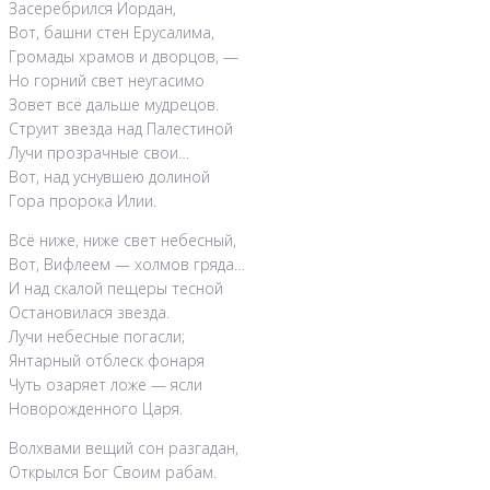
Засеребрился Иордан,
Вот, башни стен Ерусалима,
Громады храмов и дворцов, —
Но горний свет неугасимо
Зовет всё дальше мудрецов.
Струит звезда над Палестиной
Лучи прозрачные свои…
Вот, над уснувшею долиной
Гора пророка Илии.
Всё ниже, ниже свет небесный,
Вот, Вифлеем — холмов гряда…
И над скалой пещеры тесной
Остановилася звезда.
Лучи небесные погасли;
Янтарный отблеск фонаря
Чуть озаряет ложе — ясли
Новорожденного Царя.
Волхвами вещий сон разгадан,
Открылся Бог Своим рабам.