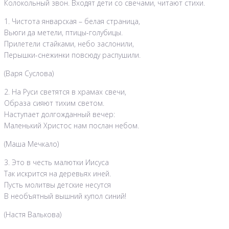
Колокольный звон. Входят дети со свечами, читают стихи.
1. Чистота январская – белая страница,
Вьюги да метели, птицы-голубицы.
Прилетели стайками, небо заслонили,
Перышки-снежинки повсюду распушили.
(Варя Суслова)
2. На Руси светятся в храмах свечи,
Образа сияют тихим светом.
Наступает долгожданный вечер:
Маленький Христос нам послан небом.
(Маша Мечкало)
3. Это в честь малютки Иисуса
Так искрится на деревьях иней.
Пусть молитвы детские несутся
В необъятный вышний купол синий!
(Настя Валькова)