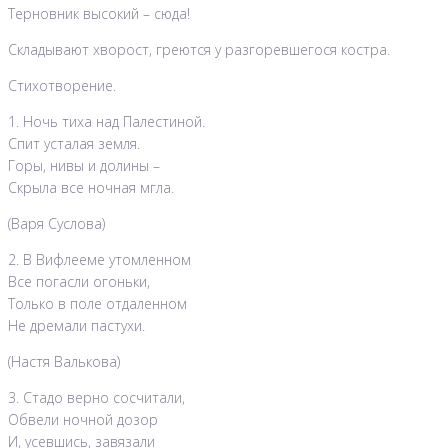
Терновник высокий – сюда!
Складывают хворост, греются у разгоревшегося костра.
Стихотворение.
1. Ночь тиха над Палестиной.
Спит усталая земля.
Горы, нивы и долины –
Скрыла все ночная мгла.
(Варя Суслова)
2. В Вифлееме утомленном
Все погасли огоньки,
Только в поле отдаленном
Не дремали пастухи.
(Настя Валькова)
3. Стадо верно сосчитали,
Обвели ночной дозор
И, усевшись, завязали