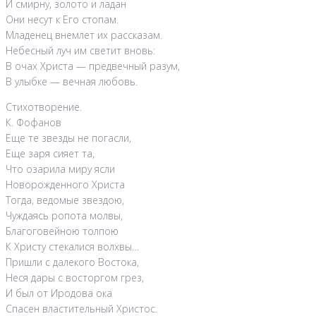
И смирну, золото и ладан
Они несут к Его стопам.
Младенец внемлет их рассказам.
Небесный луч им светит вновь:
В очах Христа — предвечный разум,
В улыбке — вечная любовь.
Стихотворение.
К. Фофанов
Еще те звезды не погасли,
Еще заря сияет та,
Что озарила миру ясли
Новорожденного Христа
Тогда, ведомые звездою,
Чуждаясь ропота молвы,
Благоговейною толпою
К Христу стекалися волхвы…
Пришли с далекого Востока,
Неся дары с восторгом грез,
И был от Иродова ока
Спасен властительный Христос.