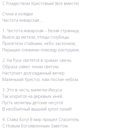
С Рождеством Христовым! (все вместе)
Стихи и колядки
Чистота январская…
1. Чистота январская – белая страница,
Вьюги да метели, птицы-голубицы.
Прилетели стайками, небо заслонили,
Перышки-снежинки повсюду распушили.
2. На Руси светятся в храмах свечи,
Образа сияют тихим светом.
Наступает долгожданный вечер:
Маленький Христос нам послан небом.
3. Это в честь малютки Иисуса
Так искрится на деревьях иней.
Пусть молитвы детские несутся
В необъятный вышний купол синий!
4. Слава Богу! В мир пришел Спаситель.
С Новым богоявленным Заветом.