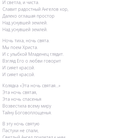
И светла, и чиста.
Славит радостный Ангелов хор,
Далеко оглашая простор
Над уснувшей землей.
Над уснувшей землей.
Ночь тиха, ночь свята.
Мы поем Христа.
И с улыбкой Младенец глядит.
Взгляд Его о любви говорит
И сияет красой.
И сияет красой.
Колядка «Эта ночь святая…»
Эта ночь святая,
Эта ночь спасенья
Возвестила всему миру
Тайну Боговоплощенья.
В эту ночь святую
Пастухи не спали,
Светлый Ангел прилетел к ним