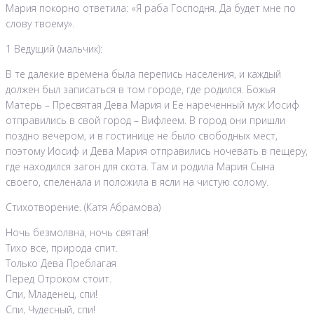
Мария покорно ответила: «Я раба Господня. Да будет мне по
слову твоему».
1 Ведущий (мальчик):
В те далекие времена была перепись населения, и каждый
должен был записаться в том городе, где родился. Божья
Матерь – Пресвятая Дева Мария и Ее нареченный муж Иосиф
отправились в свой город – Вифлеем. В город они пришли
поздно вечером, и в гостинице не было свободных мест,
поэтому Иосиф и Дева Мария отправились ночевать в пещеру,
где находился загон для скота. Там и родила Мария Сына
своего, спеленала и положила в ясли на чистую солому.
Стихотворение. (Катя Абрамова)
Ночь безмолвна, ночь святая!
Тихо все, природа спит.
Только Дева Преблагая
Перед Отроком стоит.
Спи, Младенец, спи!
Спи, Чудесный, спи!