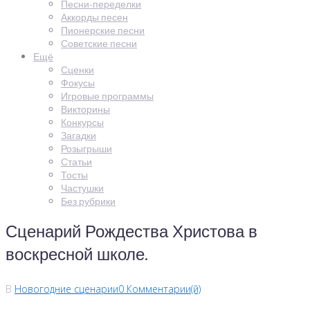
Песни-переделки
Аккорды песен
Пионерские песни
Советские песни
Ещё
Сценки
Фокусы
Игровые программы
Викторины
Конкурсы
Загадки
Розыгрыши
Статьи
Тосты
Частушки
Без рубрики
Сценарий Рождества Христова в
воскресной школе.
В
Новогодние сценарии
0 Комментарии(й)