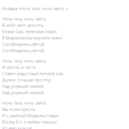
Колядка «Ночь тиха, ночь свята…»
Ночь тиха, ночь свята,
В небе свет, красота,
Божий Сын, пеленами повит,
В Вифлеемском вертепе лежит.
Спи Младенец святой.
Спи Младенец святой.
Ночь тиха, ночь свята,
И светла, и чиста.
Славит радостный Ангелов хор,
Далеко оглашая простор
Над уснувшей землей.
Над уснувшей землей.
Ночь тиха, ночь свята.
Мы поем Христа.
И с улыбкой Младенец глядит.
Взгляд Его о любви говорит
И сияет красой.