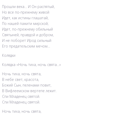
Прошли века… И Он распятый,
Но все по-прежнему живой
Идет, как истины глашатай,
По нашей пажити мирской;
Идет, по-прежнему обильный
Святыней, правдой и добром,
И не поборет Ирод сильный
Его предательским мечом…
Колядки
Колядка «Ночь тиха, ночь свята…»
Ночь тиха, ночь свята,
В небе свет, красота,
Божий Сын, пеленами повит,
В Вифлеемском вертепе лежит.
Спи Младенец святой.
Спи Младенец святой.
Ночь тиха, ночь свята,