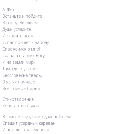
А. Фет
Встаньте и пойдите
В город Вифлеем;
Души усладите
И скажите всем:
«Спас пришел к народу,
Спас явился в мир!
Слава в вышних Богу,
И на земли мир!
Там, где отдыхает
Бессловесна тварь,
В яслях почивает
Всего мира Царь!»
Стихотворение.
Константин Льдов
В сиянье звездном к дальней цели
Спешит усердный караван;
И вот, леса зазеленели,