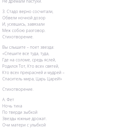
Не дремали пастухи.
3. Стадо верно сосчитали,
Обвели ночной дозор
И, усевшись, завязали
Меж собою разговор.
Стихотворение.
Вы слышите – поет звезда:
«Спешите все туда, туда,
Где на соломе, средь яслей,
Родился Тот, Кто всех святей,
Кто всех прекрасней и мудрей –
Спаситель мира, Царь Царей!»
Стихотворение.
А. Фет
Ночь тиха
По тверди зыбкой
Звезды южные дрожат.
Очи матери с улыбкой