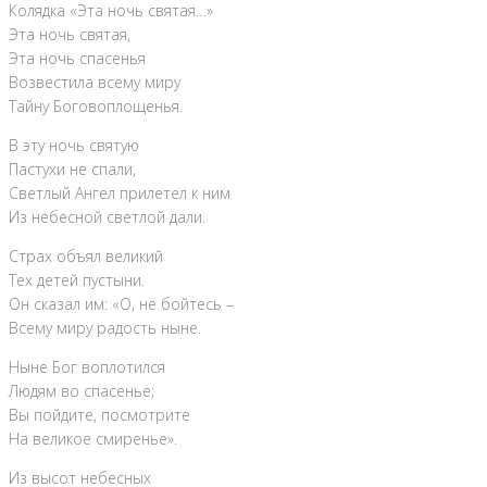
Колядка «Эта ночь святая…»
Эта ночь святая,
Эта ночь спасенья
Возвестила всему миру
Тайну Боговоплощенья.
В эту ночь святую
Пастухи не спали,
Светлый Ангел прилетел к ним
Из небесной светлой дали.
Страх объял великий
Тех детей пустыни.
Он сказал им: «О, не бойтесь –
Всему миру радость ныне.
Ныне Бог воплотился
Людям во спасенье;
Вы пойдите, посмотрите
На великое смиренье».
Из высот небесных